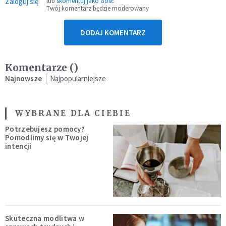
Zaloguj się
lub
skomentuj jako Gość
Twój komentarz będzie moderowany
DODAJ KOMENTARZ
Komentarze (
)
Najnowsze
Najpopularniejsze
WYBRANE DLA CIEBIE
Potrzebujesz pomocy?
Pomodlimy się w Twojej
intencji
Skuteczna modlitwa w