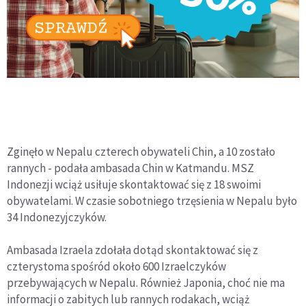
Zginęło w Nepalu czterech obywateli Chin, a 10 zostało
rannych - podała ambasada Chin w Katmandu. MSZ
Indonezji wciąż usiłuje skontaktować się z 18 swoimi
obywatelami. W czasie sobotniego trzęsienia w Nepalu było
34 Indonezyjczyków.
Ambasada Izraela zdołała dotąd skontaktować się z
czterystoma spośród około 600 Izraelczyków
przebywających w Nepalu. Również Japonia, choć nie ma
informacji o zabitych lub rannych rodakach, wciąż