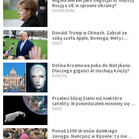
Angela Merkel jako negocjator między
Rosją a UE w sprawie Ukrainy?
WYDARZENIA
Donald Trump w Chinach. Zabrał ze
sobą szefa Apple, Boeinga, Mety i
Muska
ŚWIAT
Dolina Krzemowa puka do Watykanu.
Dlaczego giganci AI słuchają księży?
KOŚCIÓŁ
Przeleci bliżej Ziemi niż niektóre
satelity. W poniedziałek miniemy się z
asteroidą, która poprzedzi znacznie
ŚWIAT
większego "gościa"
Ponad 1500 dronów dalekiego
zasięgu. Nuncjusz w Kijowie: to nie