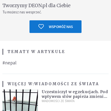
Tworzymy DEON.pl dla Ciebie
Tu możesz nas wesprzeć.
WSPOMÓŻ NAS
TEMATY W ARTYKULE
#nepal
WIĘCEJ W:
WIADOMOŚCI ZE ŚWIATA
Uczestniczył w egzekucjach. Pod
wpływem słów papieża zmienił
zdanie
WIADOMOŚCI ZE ŚWIATA