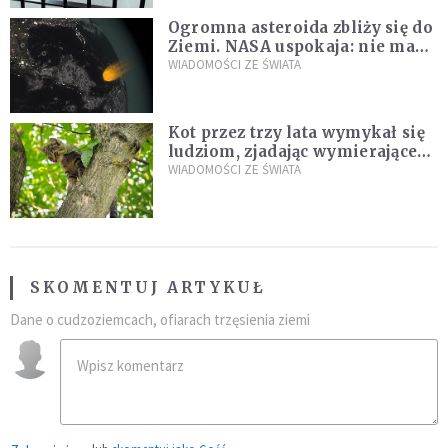
Ogromna asteroida zbliży się do
Ziemi. NASA uspokaja: nie ma
zagrożenia
WIADOMOŚCI ZE ŚWIATA
Kot przez trzy lata wymykał się
ludziom, zjadając wymierające
kaczki. W końcu popełnił
WIADOMOŚCI ZE ŚWIATA
fatalny błąd
SKOMENTUJ ARTYKUŁ
Dane o cudzoziemcach, ofiarach trzęsienia ziemi