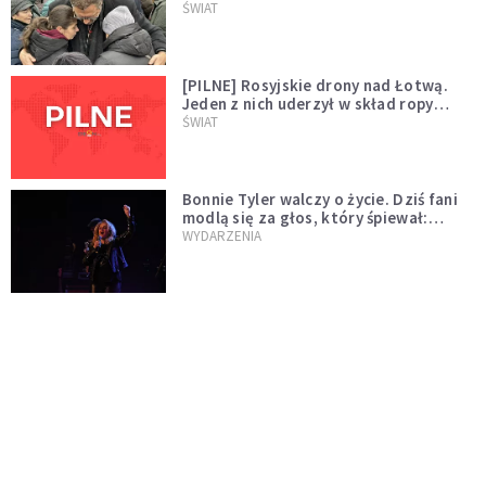
wygląda na wolę zakończenia wojny
ŚWIAT
[PILNE] Rosyjskie drony nad Łotwą.
Jeden z nich uderzył w skład ropy
naftowej
ŚWIAT
Bonnie Tyler walczy o życie. Dziś fani
modlą się za głos, który śpiewał:
"Lord, help me"
WYDARZENIA