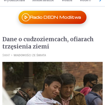
Radio DEON Modlitwa
Dane o cudzoziemcach, ofiarach
trzęsienia ziemi
ŚWIAT
WIADOMOŚCI ZE ŚWIATA