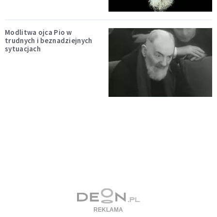
Modlitwa ojca Pio w
trudnych i beznadziejnych
sytuacjach