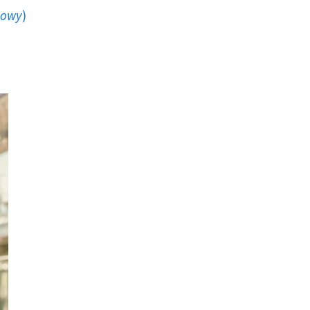
howy
)