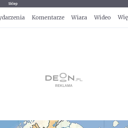
g
Sklep
Wię
darzenia
Komentarze
Wiara
Wideo