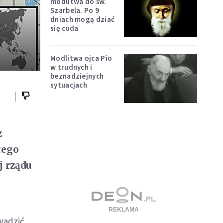
modlitwa do św.
Szarbela. Po 9
dniach mogą dziać
się cuda
Modlitwa ojca Pio
w trudnych i
beznadziejnych
sytuacjach
z
tego
j rządu
wadzić