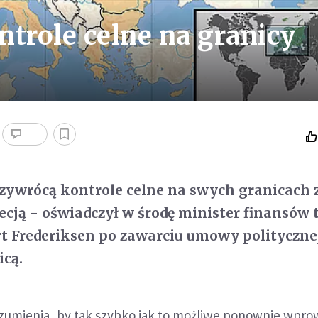
trole celne na granicy
zywrócą kontrole celne na swych granicach 
cją - oświadczył w środę minister finansów 
rt Frederiksen po zawarciu umowy polityczne
icą.
zumienia, by tak szybko jak to możliwe ponownie wpro