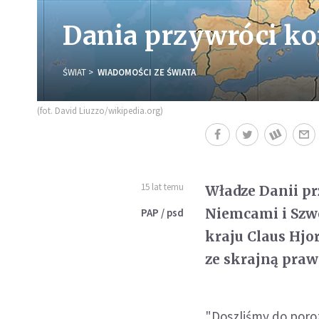
Dania przywróci kon
ŚWIAT
WIADOMOŚCI ZE ŚWIATA
(fot. David Liuzzo/wikipedia.org)
15 lat temu
Władze Danii pr
Niemcami i Szwe
PAP / psd
kraju Claus Hjo
ze skrajną praw
"Doszliśmy do poro