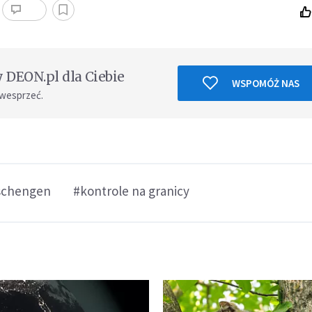
DEON.pl dla Ciebie
WSPOMÓŻ NAS
 wesprzeć.
schengen
#kontrole na granicy