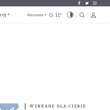
11
°
cej
Warszawa
WYBRANE DLA CIEBIE