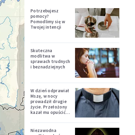
Potrzebujesz
pomocy?
Pomodlimy się w
Twojej intencji
Skuteczna
modlitwa w
sprawach trudnych
i beznadziejnych
W dzień odprawiał
Mszę, w nocy
prowadził drugie
życie. Przełożony
kazał mu opuścić
zakon
Niezawodna