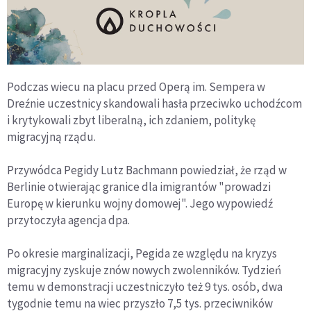
Podczas wiecu na placu przed Operą im. Sempera w
Dreźnie uczestnicy skandowali hasła przeciwko uchodźcom
i krytykowali zbyt liberalną, ich zdaniem, politykę
migracyjną rządu.
Przywódca Pegidy Lutz Bachmann powiedział, że rząd w
Berlinie otwierając granice dla imigrantów "prowadzi
Europę w kierunku wojny domowej". Jego wypowiedź
przytoczyła agencja dpa.
Po okresie marginalizacji, Pegida ze względu na kryzys
migracyjny zyskuje znów nowych zwolenników. Tydzień
temu w demonstracji uczestniczyło też 9 tys. osób, dwa
tygodnie temu na wiec przyszło 7,5 tys. przeciwników