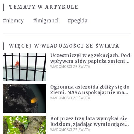
TEMATY W ARTYKULE
#niemcy
#imigranci
#pegida
WIĘCEJ W:
WIADOMOŚCI ZE ŚWIATA
Uczestniczył w egzekucjach. Pod
wpływem słów papieża zmienił
zdanie
WIADOMOŚCI ZE ŚWIATA
Ogromna asteroida zbliży się do
Ziemi. NASA uspokaja: nie ma
zagrożenia
WIADOMOŚCI ZE ŚWIATA
Kot przez trzy lata wymykał się
ludziom, zjadając wymierające
kaczki. W końcu popełnił
WIADOMOŚCI ZE ŚWIATA