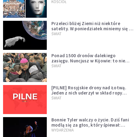
KOŚCIÓŁ
Przeleci bliżej Ziemi niż niektóre
satelity. W poniedziałek miniemy się z
asteroidą, która poprzedzi znacznie
ŚWIAT
większego "gościa"
Ponad 1500 dronów dalekiego
zasięgu. Nuncjusz w Kijowie: to nie
wygląda na wolę zakończenia wojny
ŚWIAT
[PILNE] Rosyjskie drony nad Łotwą.
Jeden z nich uderzył w skład ropy
naftowej
ŚWIAT
Bonnie Tyler walczy o życie. Dziś fani
modlą się za głos, który śpiewał:
"Lord, help me"
WYDARZENIA