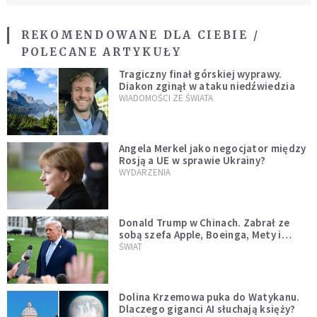
REKOMENDOWANE DLA CIEBIE /
POLECANE ARTYKUŁY
Tragiczny finał górskiej wyprawy.
Diakon zginął w ataku niedźwiedzia
WIADOMOŚCI ZE ŚWIATA
Angela Merkel jako negocjator między
Rosją a UE w sprawie Ukrainy?
WYDARZENIA
Donald Trump w Chinach. Zabrał ze
sobą szefa Apple, Boeinga, Mety i
Muska
ŚWIAT
Dolina Krzemowa puka do Watykanu.
Dlaczego giganci AI słuchają księży?