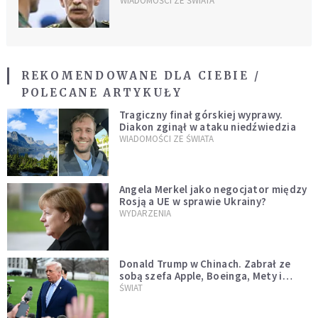
WIADOMOŚCI ZE ŚWIATA
REKOMENDOWANE DLA CIEBIE /
POLECANE ARTYKUŁY
Tragiczny finał górskiej wyprawy.
Diakon zginął w ataku niedźwiedzia
WIADOMOŚCI ZE ŚWIATA
Angela Merkel jako negocjator między
Rosją a UE w sprawie Ukrainy?
WYDARZENIA
Donald Trump w Chinach. Zabrał ze
sobą szefa Apple, Boeinga, Mety i
Muska
ŚWIAT