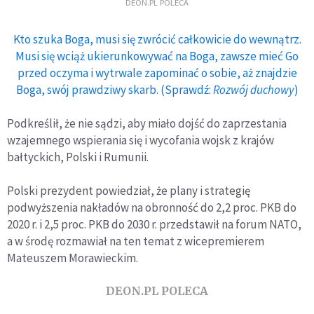
DEON.PL POLECA
Kto szuka Boga, musi się zwrócić całkowicie do wewnątrz.
Musi się wciąż ukierunkowywać na Boga, zawsze mieć Go
przed oczyma i wytrwale zapominać o sobie, aż znajdzie
Boga, swój prawdziwy skarb. (Sprawdź:
Rozwój duchowy
)
Podkreślił, że nie sądzi, aby miało dojść do zaprzestania
wzajemnego wspierania się i wycofania wojsk z krajów
bałtyckich, Polski i Rumunii.
Polski prezydent powiedział, że plany i strategię
podwyższenia nakładów na obronność do 2,2 proc. PKB do
2020 r. i 2,5 proc. PKB do 2030 r. przedstawił na forum NATO,
a w środę rozmawiał na ten temat z wicepremierem
Mateuszem Morawieckim.
DEON.PL POLECA