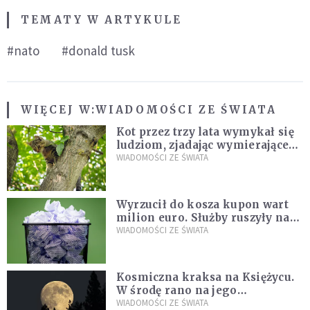
TEMATY W ARTYKULE
#nato
#donald tusk
WIĘCEJ W:
WIADOMOŚCI ZE ŚWIATA
Kot przez trzy lata wymykał się
ludziom, zjadając wymierające
kaczki. W końcu popełnił
WIADOMOŚCI ZE ŚWIATA
fatalny błąd
Wyrzucił do kosza kupon wart
milion euro. Służby ruszyły na
poszukiwania
WIADOMOŚCI ZE ŚWIATA
Kosmiczna kraksa na Księżycu.
W środę rano na jego
powierzchni dojdzie do
WIADOMOŚCI ZE ŚWIATA