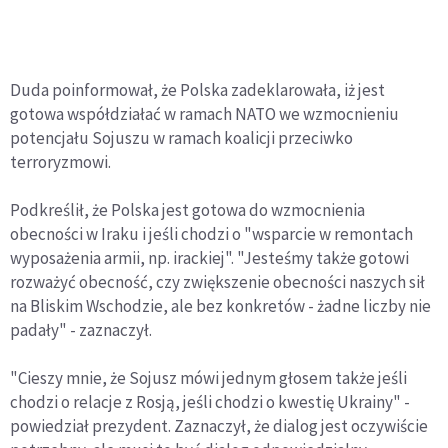
Duda poinformował, że Polska zadeklarowała, iż jest
gotowa współdziałać w ramach NATO we wzmocnieniu
potencjału Sojuszu w ramach koalicji przeciwko
terroryzmowi.
Podkreślił, że Polska jest gotowa do wzmocnienia
obecności w Iraku i jeśli chodzi o "wsparcie w remontach
wyposażenia armii, np. irackiej". "Jesteśmy także gotowi
rozważyć obecność, czy zwiększenie obecności naszych sił
na Bliskim Wschodzie, ale bez konkretów - żadne liczby nie
padały" - zaznaczył.
"Cieszy mnie, że Sojusz mówi jednym głosem także jeśli
chodzi o relacje z Rosją, jeśli chodzi o kwestię Ukrainy" -
powiedział prezydent. Zaznaczył, że dialog jest oczywiście