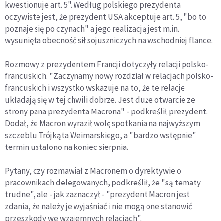
kwestionuje art. 5". Według polskiego prezydenta
oczywiste jest, że prezydent USA akceptuje art. 5, "bo to
poznaje się po czynach" a jego realizacją jest m.in.
wysunięta obecność sił sojuszniczych na wschodniej flance.
Rozmowy z prezydentem Francji dotyczyły relacji polsko-
francuskich. "Zaczynamy nowy rozdział w relacjach polsko-
francuskich i wszystko wskazuje na to, że te relacje
układają się w tej chwili dobrze. Jest duże otwarcie ze
strony pana prezydenta Macrona" - podkreślił prezydent.
Dodał, że Macron wyraził wolę spotkania na najwyższym
szczeblu Trójkąta Weimarskiego, a "bardzo wstępnie"
termin ustalono na koniec sierpnia.
Pytany, czy rozmawiał z Macronem o dyrektywie o
pracownikach delegowanych, podkreślił, że "są tematy
trudne", ale - jak zaznaczył - "prezydent Macron jest
zdania, że należy je wyjaśniać i nie mogą one stanowić
przeszkody we wzajemnych relacjach".