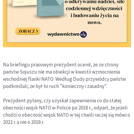
Na briefingu prasowym prezydent ocenił, że ze strony
państw Sojuszu nie ma obiekcji w kwestii wzmocnienia
wschodniej flanki NATO. Według Dudy przywódcy państw
podkreślali, że był to ruch "konieczny i zasadny".
Prezydent pytany, czy uzyskał zapewnienia co do stałej
obecności wojsk NATO w Polsce po 2018 r., odparł, że jeżeli
chodzi o obecność wojsk NATO w tej chwili raczej się mówi o
2022 r. a nie o 2018 r.