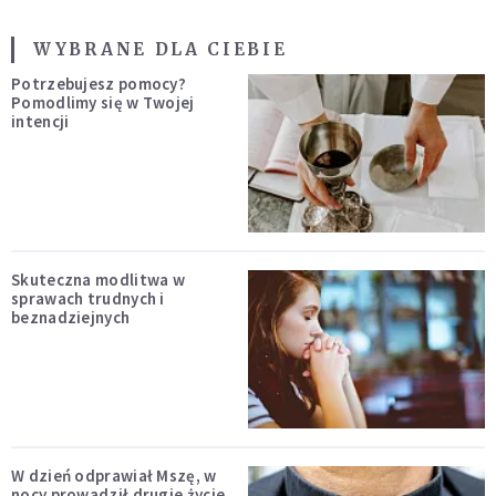
WYBRANE DLA CIEBIE
Potrzebujesz pomocy?
Pomodlimy się w Twojej
intencji
Skuteczna modlitwa w
sprawach trudnych i
beznadziejnych
W dzień odprawiał Mszę, w
nocy prowadził drugie życie.