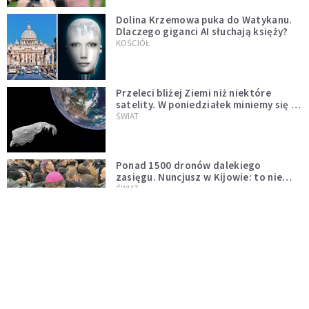
Dolina Krzemowa puka do Watykanu.
Dlaczego giganci AI słuchają księży?
KOŚCIÓŁ
Przeleci bliżej Ziemi niż niektóre
satelity. W poniedziałek miniemy się z
asteroidą, która poprzedzi znacznie
ŚWIAT
większego "gościa"
Ponad 1500 dronów dalekiego
zasięgu. Nuncjusz w Kijowie: to nie
wygląda na wolę zakończenia wojny
ŚWIAT
[PILNE] Rosyjskie drony nad Łotwą.
Jeden z nich uderzył w skład ropy
naftowej
ŚWIAT