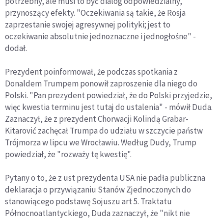
potrzebny, ale musi to być dialog odpowiedzialny,
przynoszący efekty. "Oczekiwania są takie, że Rosja
zaprzestanie swojej agresywnej polityki; jest to
oczekiwanie absolutnie jednoznaczne i jednogłośne" -
dodał.
Prezydent poinformował, że podczas spotkania z
Donaldem Trumpem ponowił zaproszenie dla niego do
Polski. "Pan prezydent powiedział, że do Polski przyjedzie,
więc kwestia terminu jest tutaj do ustalenia" - mówił Duda.
Zaznaczył, że z prezydent Chorwacji Kolindą Grabar-
Kitarović zachęcał Trumpa do udziału w szczycie państw
Trójmorza w lipcu we Wrocławiu. Według Dudy, Trump
powiedział, że "rozważy tę kwestię".
Pytany o to, że z ust prezydenta USA nie padła publiczna
deklaracja o przywiązaniu Stanów Zjednoczonych do
stanowiącego podstawę Sojuszu art 5. Traktatu
Północnoatlantyckiego, Duda zaznaczył, że "nikt nie