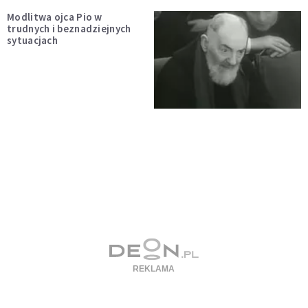
Modlitwa ojca Pio w
trudnych i beznadziejnych
sytuacjach