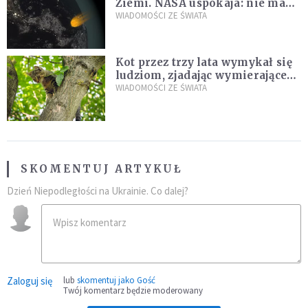
Ziemi. NASA uspokaja: nie ma
zagrożenia
WIADOMOŚCI ZE ŚWIATA
Kot przez trzy lata wymykał się
ludziom, zjadając wymierające
kaczki. W końcu popełnił
WIADOMOŚCI ZE ŚWIATA
fatalny błąd
SKOMENTUJ ARTYKUŁ
Dzień Niepodległości na Ukrainie. Co dalej?
Zaloguj się
lub
skomentuj jako Gość
Twój komentarz będzie moderowany