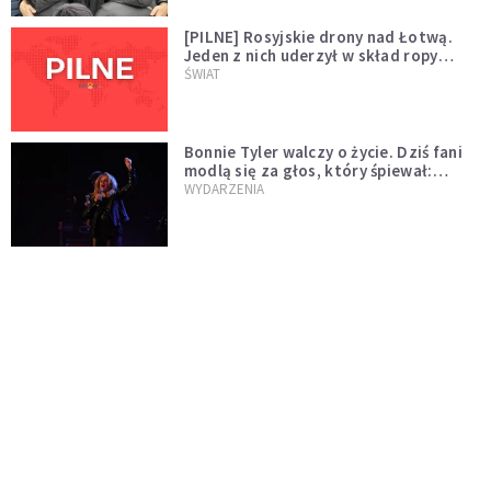
[PILNE] Rosyjskie drony nad Łotwą.
Jeden z nich uderzył w skład ropy
naftowej
ŚWIAT
Bonnie Tyler walczy o życie. Dziś fani
modlą się za głos, który śpiewał:
"Lord, help me"
WYDARZENIA