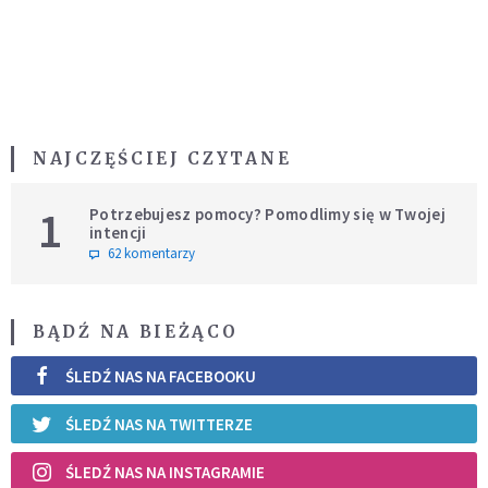
NAJCZĘŚCIEJ CZYTANE
1
Potrzebujesz pomocy? Pomodlimy się w Twojej
intencji
62 komentarzy
BĄDŹ NA BIEŻĄCO
ŚLEDŹ NAS NA FACEBOOKU
ŚLEDŹ NAS NA TWITTERZE
ŚLEDŹ NAS NA INSTAGRAMIE