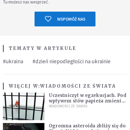
Tu możesz nas wesprzeć.
WSPOMÓŻ NAS
TEMATY W ARTYKULE
#ukraina
#dzień niepodległości na ukrainie
WIĘCEJ W:
WIADOMOŚCI ZE ŚWIATA
Uczestniczył w egzekucjach. Pod
wpływem słów papieża zmienił
zdanie
WIADOMOŚCI ZE ŚWIATA
Ogromna asteroida zbliży się do