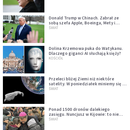
Donald Trump w Chinach. Zabrał ze
sobą szefa Apple, Boeinga, Mety i
Muska
ŚWIAT
Dolina Krzemowa puka do Watykanu.
Dlaczego giganci AI słuchają księży?
KOŚCIÓŁ
Przeleci bliżej Ziemi niż niektóre
satelity. W poniedziałek miniemy się z
asteroidą, która poprzedzi znacznie
ŚWIAT
większego "gościa"
Ponad 1500 dronów dalekiego
zasięgu. Nuncjusz w Kijowie: to nie
wygląda na wolę zakończenia wojny
ŚWIAT