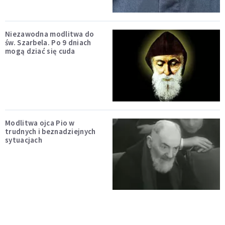
Niezawodna modlitwa do
św. Szarbela. Po 9 dniach
mogą dziać się cuda
Modlitwa ojca Pio w
trudnych i beznadziejnych
sytuacjach