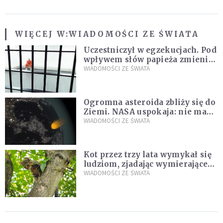
WIĘCEJ W:
WIADOMOŚCI ZE ŚWIATA
Uczestniczył w egzekucjach. Pod
wpływem słów papieża zmienił
zdanie
WIADOMOŚCI ZE ŚWIATA
Ogromna asteroida zbliży się do
Ziemi. NASA uspokaja: nie ma
zagrożenia
WIADOMOŚCI ZE ŚWIATA
Kot przez trzy lata wymykał się
ludziom, zjadając wymierające
kaczki. W końcu popełnił
WIADOMOŚCI ZE ŚWIATA
fatalny błąd