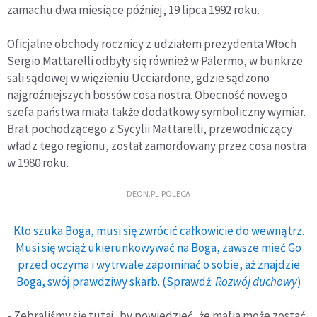
zamachu dwa miesiące później, 19 lipca 1992 roku.
Oficjalne obchody rocznicy z udziałem prezydenta Włoch
Sergio Mattarelli odbyły się również w Palermo, w bunkrze
sali sądowej w więzieniu Ucciardone, gdzie sądzono
najgroźniejszych bossów cosa nostra. Obecność nowego
szefa państwa miała także dodatkowy symboliczny wymiar.
Brat pochodzącego z Sycylii Mattarelli, przewodniczący
władz tego regionu, został zamordowany przez cosa nostra
w 1980 roku.
DEON.PL POLECA
Kto szuka Boga, musi się zwrócić całkowicie do wewnątrz.
Musi się wciąż ukierunkowywać na Boga, zawsze mieć Go
przed oczyma i wytrwale zapominać o sobie, aż znajdzie
Boga, swój prawdziwy skarb. (Sprawdź:
Rozwój duchowy
)
- Zebraliśmy się tutaj, by powiedzieć, że mafia może zostać