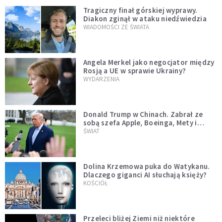
Tragiczny finał górskiej wyprawy.
Diakon zginął w ataku niedźwiedzia
WIADOMOŚCI ZE ŚWIATA
Angela Merkel jako negocjator między
Rosją a UE w sprawie Ukrainy?
WYDARZENIA
Donald Trump w Chinach. Zabrał ze
sobą szefa Apple, Boeinga, Mety i
Muska
ŚWIAT
Dolina Krzemowa puka do Watykanu.
Dlaczego giganci AI słuchają księży?
KOŚCIÓŁ
Przeleci bliżej Ziemi niż niektóre