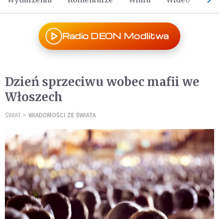
Radio DEON Modlitwa
Dzień sprzeciwu wobec mafii we
Włoszech
ŚWIAT
WIADOMOŚCI ZE ŚWIATA