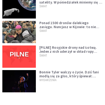
satelity. W poniedziałek miniemy się z
asteroidą, która poprzedzi znacznie
ŚWIAT
większego "gościa"
Ponad 1500 dronów dalekiego
zasięgu. Nuncjusz w Kijowie: to nie
wygląda na wolę zakończenia wojny
ŚWIAT
[PILNE] Rosyjskie drony nad Łotwą.
Jeden z nich uderzył w skład ropy
naftowej
ŚWIAT
Bonnie Tyler walczy o życie. Dziś fani
modlą się za głos, który śpiewał:
"Lord, help me"
WYDARZENIA