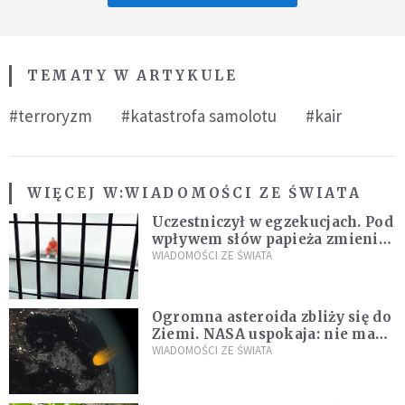
TEMATY W ARTYKULE
#terroryzm
#katastrofa samolotu
#kair
WIĘCEJ W:
WIADOMOŚCI ZE ŚWIATA
Uczestniczył w egzekucjach. Pod
wpływem słów papieża zmienił
zdanie
WIADOMOŚCI ZE ŚWIATA
Ogromna asteroida zbliży się do
Ziemi. NASA uspokaja: nie ma
zagrożenia
WIADOMOŚCI ZE ŚWIATA