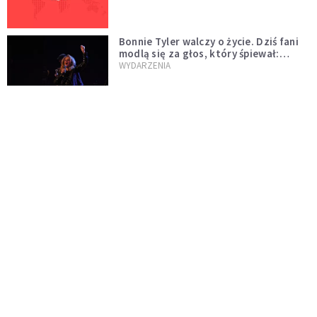
Bonnie Tyler walczy o życie. Dziś fani
modlą się za głos, który śpiewał:
"Lord, help me"
WYDARZENIA