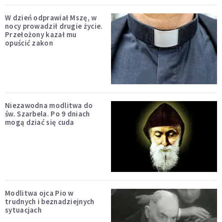
W dzień odprawiał Mszę, w
nocy prowadził drugie życie.
Przełożony kazał mu
opuścić zakon
Niezawodna modlitwa do
św. Szarbela. Po 9 dniach
mogą dziać się cuda
Modlitwa ojca Pio w
trudnych i beznadziejnych
sytuacjach