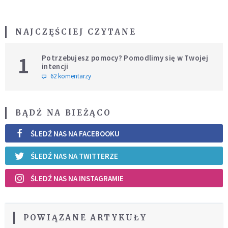
NAJCZĘŚCIEJ CZYTANE
1
Potrzebujesz pomocy? Pomodlimy się w Twojej
intencji
62 komentarzy
BĄDŹ NA BIEŻĄCO
ŚLEDŹ NAS NA FACEBOOKU
ŚLEDŹ NAS NA TWITTERZE
ŚLEDŹ NAS NA INSTAGRAMIE
POWIĄZANE ARTYKUŁY