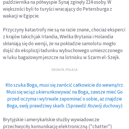
października na półwyspie Synaj zginęły 224 osoby. W
większości byli to turyści wracający do Petersburga z
wakacji w Egipcie.
Przyczyny katastrofy nie są na razie znane, chociaż eksperci
z krajów takich jak Irlandia, Wielka Brytania i Holandia
skłaniają się do wersji, że na pokładzie samolotu mogło
dojść do eksplozji ładunku wybuchowego umieszczonego
w luku bagażowym jeszcze na lotnisku w Szarm el-Szejk.
DEON.PL POLECA
Kto szuka Boga, musi się zwrócić całkowicie do wewnątrz.
Musi się wciąż ukierunkowywać na Boga, zawsze mieć Go
przed oczyma i wytrwale zapominać o sobie, aż znajdzie
Boga, swój prawdziwy skarb. (Sprawdź:
Rozwój duchowy
)
Brytyjskie i amerykańskie służby wywiadowcze
przechwyciły komunikację elektroniczną ("chatter")