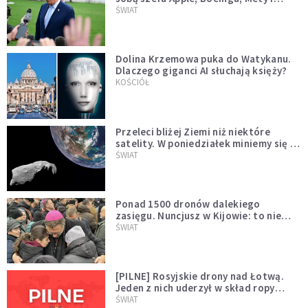
Muska
ŚWIAT
Dolina Krzemowa puka do Watykanu.
Dlaczego giganci AI słuchają księży?
KOŚCIÓŁ
Przeleci bliżej Ziemi niż niektóre
satelity. W poniedziałek miniemy się z
asteroidą, która poprzedzi znacznie
ŚWIAT
większego "gościa"
Ponad 1500 dronów dalekiego
zasięgu. Nuncjusz w Kijowie: to nie
wygląda na wolę zakończenia wojny
ŚWIAT
[PILNE] Rosyjskie drony nad Łotwą.
Jeden z nich uderzył w skład ropy
naftowej
ŚWIAT