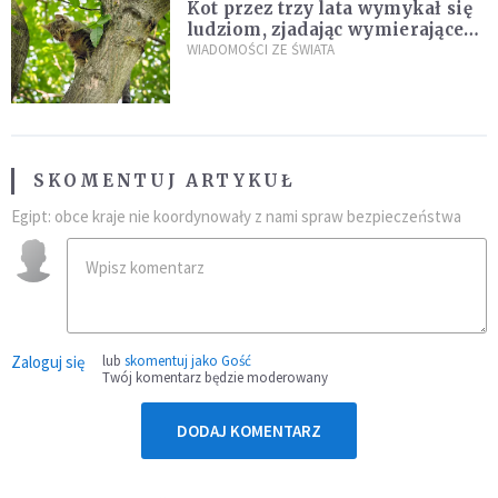
Kot przez trzy lata wymykał się
ludziom, zjadając wymierające
kaczki. W końcu popełnił
WIADOMOŚCI ZE ŚWIATA
fatalny błąd
SKOMENTUJ ARTYKUŁ
Egipt: obce kraje nie koordynowały z nami spraw bezpieczeństwa
Zaloguj się
lub
skomentuj jako Gość
Twój komentarz będzie moderowany
DODAJ KOMENTARZ