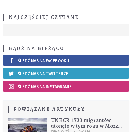
NAJCZĘŚCIEJ CZYTANE
BĄDŹ NA BIEŻĄCO
ŚLEDŹ NAS NA FACEBOOKU
ŚLEDŹ NAS NA TWITTERZE
ŚLEDŹ NAS NA INSTAGRAMIE
POWIĄZANE ARTYKUŁY
UNHCR: 1720 migrantów
utonęło w tym roku w Morzu
Śródziemnym
WIADOMOŚCI ZE ŚWIATA