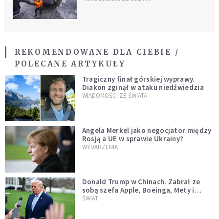
REKOMENDOWANE DLA CIEBIE /
POLECANE ARTYKUŁY
Tragiczny finał górskiej wyprawy.
Diakon zginął w ataku niedźwiedzia
WIADOMOŚCI ZE ŚWIATA
Angela Merkel jako negocjator między
Rosją a UE w sprawie Ukrainy?
WYDARZENIA
Donald Trump w Chinach. Zabrał ze
sobą szefa Apple, Boeinga, Mety i
Muska
ŚWIAT