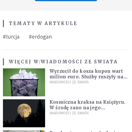
TEMATY W ARTYKULE
#turcja
#erdogan
WIĘCEJ W:
WIADOMOŚCI ZE ŚWIATA
Wyrzucił do kosza kupon wart
milion euro. Służby ruszyły na
poszukiwania
WIADOMOŚCI ZE ŚWIATA
Kosmiczna kraksa na Księżycu.
W środę rano na jego
powierzchni dojdzie do
WIADOMOŚCI ZE ŚWIATA
niezwykłego zdarzenia