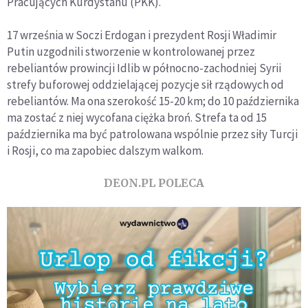
Pracujących Kurdystanu (PKK).
17 września w Soczi Erdogan i prezydent Rosji Władimir
Putin uzgodnili stworzenie w kontrolowanej przez
rebeliantów prowincji Idlib w północno-zachodniej Syrii
strefy buforowej oddzielającej pozycje sił rządowych od
rebeliantów. Ma ona szerokość 15-20 km; do 10 października
ma zostać z niej wycofana ciężka broń. Strefa ta od 15
października ma być patrolowana wspólnie przez siły Turcji
i Rosji, co ma zapobiec dalszym walkom.
DEON.PL POLECA