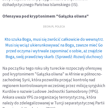
dżihadystycznego Państwa Islamskiego (IS).
Ofensywa pod kryptonimem "Gałązka oliwna"
DEON.PL POLECA
Kto szuka Boga, musi się zwrócić całkowicie do wewnątrz.
Musi się wciąż ukierunkowywać na Boga, zawsze mieć Go
przed oczyma i wytrwale zapominać o sobie, aż znajdzie
Boga, swój prawdziwy skarb. (Sprawdź:
Rozwój duchowy
)
Na początku tego roku siły tureckie rozpoczęły ofensywę
pod kryptonimem "Gałązka oliwna" w Afrinie w północno-
zachodniej Syrii, która pozwoliła przejąć kontrolę nad
regionem kontrolowanym wcześniej przez milicję syryjskich
Kurdów o nazwie Ludowe Jednostki Samoobrony (YPG).
Ankara uważa YPG za organizację terrorystyczną, która
należy do zdelegalizowanej w Turcji separatystycznej Partii