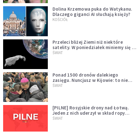
Dolina Krzemowa puka do Watykanu.
Dlaczego giganci AI słuchają księży?
KOŚCIÓŁ
Przeleci bliżej Ziemi niż niektóre
satelity. W poniedziałek miniemy się z
asteroidą, która poprzedzi znacznie
ŚWIAT
większego "gościa"
Ponad 1500 dronów dalekiego
zasięgu. Nuncjusz w Kijowie: to nie
wygląda na wolę zakończenia wojny
ŚWIAT
[PILNE] Rosyjskie drony nad Łotwą.
Jeden z nich uderzył w skład ropy
naftowej
ŚWIAT