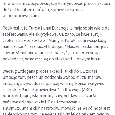
referendum zdecydować, czy kontynuować proces akcesji
do UE. Dodał, że omówi tę sprawę ze swoimi
współpracownikami.
Podkreślił, że Turcja i Unia Europejska mają sobie wiele do
zaoferowania. Ale skrytykował UE za to, że każe Turcji
czekać na członkostwo. "Mamy 2018 rok, a oni wciąż każą
nam czekać" - zaznaczył Erdogan. "Naszym zadaniem jest
spytać 81 milionów ludzi i zobaczyć, co oni zdecydują" -
powiedział, odnosząc się do elektoratu w swym kraju.
Według Erdogana proces akcesji Turcji do UE został
przesądzony przez uprzedzenia wobec muzułmanów.
Erdogan, przywódca rządzącej w Turcji konserwatywno-
islamskiej Partii Sprawiedliwości i Rozwoju (AKP),
reprezentujący islam polityczny, od dawna oskarża
państwa członkowskie UE o utrzymywanie
antymuzułmańskich nastrojów, mówiąc, że Wspólnota jest
zaniepokojona tym, że ewentualnym jej członkiem byłoby