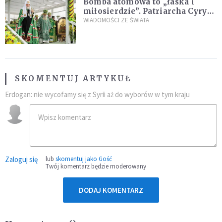
Bomba atomowa to „łaska i
miłosierdzie”. Patriarcha Cyryl
wychwala Putina
WIADOMOŚCI ZE ŚWIATA
SKOMENTUJ ARTYKUŁ
Erdogan: nie wycofamy się z Syrii aż do wyborów w tym kraju
Zaloguj się
lub
skomentuj jako Gość
Twój komentarz będzie moderowany
DODAJ KOMENTARZ