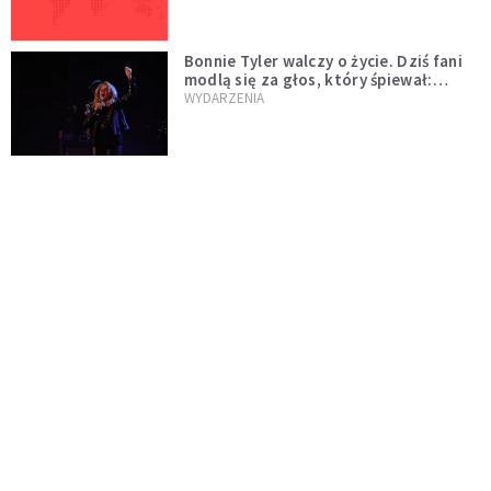
Bonnie Tyler walczy o życie. Dziś fani
modlą się za głos, który śpiewał:
"Lord, help me"
WYDARZENIA