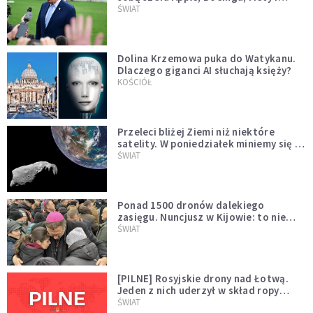
Muska
ŚWIAT
Dolina Krzemowa puka do Watykanu.
Dlaczego giganci AI słuchają księży?
KOŚCIÓŁ
Przeleci bliżej Ziemi niż niektóre
satelity. W poniedziałek miniemy się z
asteroidą, która poprzedzi znacznie
ŚWIAT
większego "gościa"
Ponad 1500 dronów dalekiego
zasięgu. Nuncjusz w Kijowie: to nie
wygląda na wolę zakończenia wojny
ŚWIAT
[PILNE] Rosyjskie drony nad Łotwą.
Jeden z nich uderzył w skład ropy
naftowej
ŚWIAT