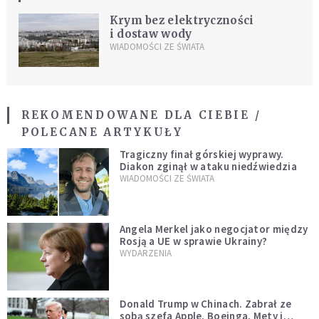
Krym bez elektryczności
i dostaw wody
WIADOMOŚCI ZE ŚWIATA
REKOMENDOWANE DLA CIEBIE /
POLECANE ARTYKUŁY
Tragiczny finał górskiej wyprawy.
Diakon zginął w ataku niedźwiedzia
WIADOMOŚCI ZE ŚWIATA
Angela Merkel jako negocjator między
Rosją a UE w sprawie Ukrainy?
WYDARZENIA
Donald Trump w Chinach. Zabrał ze
sobą szefa Apple, Boeinga, Mety i