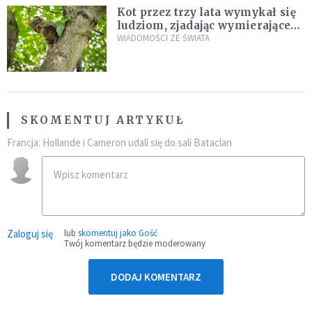
Kot przez trzy lata wymykał się
ludziom, zjadając wymierające
kaczki. W końcu popełnił
WIADOMOŚCI ZE ŚWIATA
fatalny błąd
SKOMENTUJ ARTYKUŁ
Francja: Hollande i Cameron udali się do sali Bataclan
Zaloguj się
lub
skomentuj jako Gość
Twój komentarz będzie moderowany
DODAJ KOMENTARZ