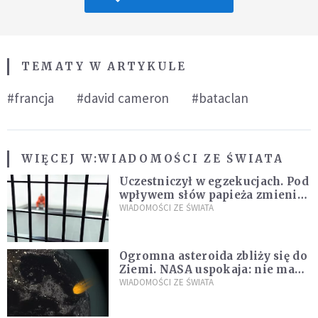
TEMATY W ARTYKULE
#francja
#david cameron
#bataclan
WIĘCEJ W:
WIADOMOŚCI ZE ŚWIATA
Uczestniczył w egzekucjach. Pod
wpływem słów papieża zmienił
zdanie
WIADOMOŚCI ZE ŚWIATA
Ogromna asteroida zbliży się do
Ziemi. NASA uspokaja: nie ma
zagrożenia
WIADOMOŚCI ZE ŚWIATA