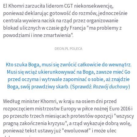
El Khomri zarzuciła liderom CGT niekonsekwencję,
ponieważ deklarując gotowość do rozmów, jednocześnie
centrala wywiera nacisk na rząd przez organizowanie
blokad ulicznych w czasie gdy Francja "ma problemy z
powodziami i inne zmartwienia".
DEON.PL POLECA
Kto szuka Boga, musi się zwrócić całkowicie do wewnątrz.
Musi się wciąż ukierunkowywać na Boga, zawsze mieć Go
przed oczyma i wytrwale zapominać o sobie, aż znajdzie
Boga, swój prawdziwy skarb. (Sprawdź:
Rozwój duchowy
)
Według minister Khomri, w kraju na osiem dni przed
rozpoczęciem mistrzostw Europy w piłce nożnej Euro 2016 i
po przeszło trzech miesiącach protestów opozycji "wszyscy
pragną zakończenia kryzysu", a rząd wykazuje dobrą wolę,
ponieważ tekst ustawy już "ewoluował" i może ulec