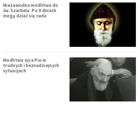
Niezawodna modlitwa do
św. Szarbela. Po 9 dniach
mogą dziać się cuda
Modlitwa ojca Pio w
trudnych i beznadziejnych
sytuacjach