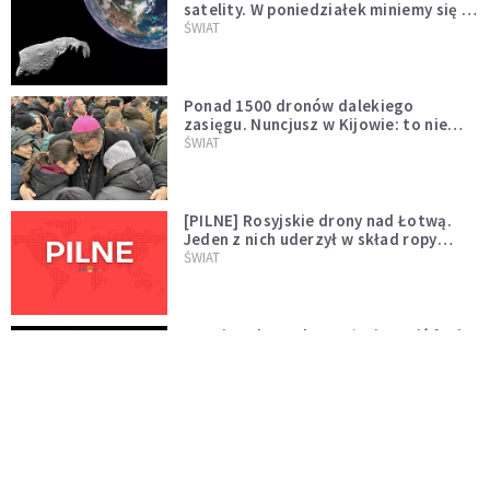
satelity. W poniedziałek miniemy się z
asteroidą, która poprzedzi znacznie
ŚWIAT
większego "gościa"
Ponad 1500 dronów dalekiego
zasięgu. Nuncjusz w Kijowie: to nie
wygląda na wolę zakończenia wojny
ŚWIAT
[PILNE] Rosyjskie drony nad Łotwą.
Jeden z nich uderzył w skład ropy
naftowej
ŚWIAT
Bonnie Tyler walczy o życie. Dziś fani
modlą się za głos, który śpiewał:
"Lord, help me"
WYDARZENIA