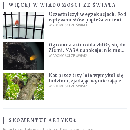
WIĘCEJ W:
WIADOMOŚCI ZE ŚWIATA
Uczestniczył w egzekucjach. Pod
wpływem słów papieża zmienił
zdanie
WIADOMOŚCI ZE ŚWIATA
Ogromna asteroida zbliży się do
Ziemi. NASA uspokaja: nie ma
zagrożenia
WIADOMOŚCI ZE ŚWIATA
Kot przez trzy lata wymykał się
ludziom, zjadając wymierające
kaczki. W końcu popełnił
WIADOMOŚCI ZE ŚWIATA
fatalny błąd
SKOMENTUJ ARTYKUŁ
Francja: rząd nie wycofa się z reformy prawa pracy