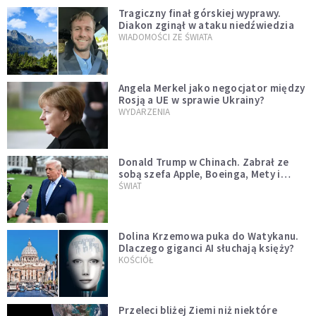
Tragiczny finał górskiej wyprawy.
Diakon zginął w ataku niedźwiedzia
WIADOMOŚCI ZE ŚWIATA
Angela Merkel jako negocjator między
Rosją a UE w sprawie Ukrainy?
WYDARZENIA
Donald Trump w Chinach. Zabrał ze
sobą szefa Apple, Boeinga, Mety i
Muska
ŚWIAT
Dolina Krzemowa puka do Watykanu.
Dlaczego giganci AI słuchają księży?
KOŚCIÓŁ
Przeleci bliżej Ziemi niż niektóre