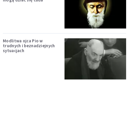
Modlitwa ojca Pio w
trudnych i beznadziejnych
sytuacjach