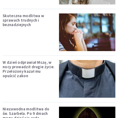
Skuteczna modlitwa w
sprawach trudnych i
beznadziejnych
W dzień odprawiał Mszę, w
nocy prowadził drugie życie.
Przełożony kazał mu
opuścić zakon
Niezawodna modlitwa do
św. Szarbela. Po 9 dniach
mogą dziać się cuda