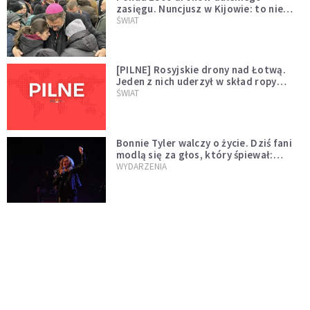
zasięgu. Nuncjusz w Kijowie: to nie
wygląda na wolę zakończenia wojny
ŚWIAT
[PILNE] Rosyjskie drony nad Łotwą.
Jeden z nich uderzył w skład ropy
naftowej
ŚWIAT
Bonnie Tyler walczy o życie. Dziś fani
modlą się za głos, który śpiewał:
"Lord, help me"
WYDARZENIA