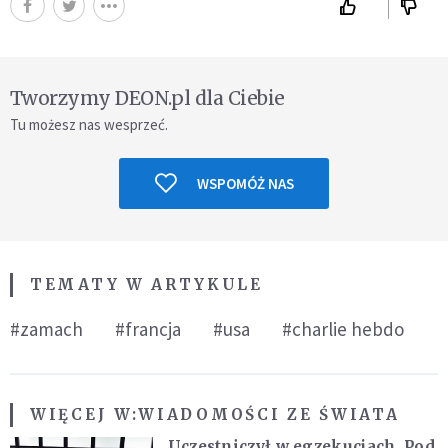
Tworzymy DEON.pl dla Ciebie
Tu możesz nas wesprzeć.
WSPOMÓŻ NAS
TEMATY W ARTYKULE
#zamach
#francja
#usa
#charlie hebdo
WIĘCEJ W:
WIADOMOŚCI ZE ŚWIATA
Uczestniczył w egzekucjach. Pod