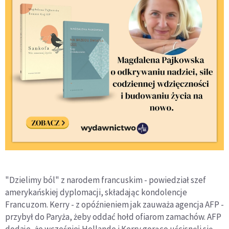
"Dzielimy ból" z narodem francuskim - powiedział szef
amerykańskiej dyplomacji, składając kondolencje
Francuzom. Kerry - z opóźnieniem jak zauważa agencja AFP -
przybył do Paryża, żeby oddać hołd ofiarom zamachów. AFP
dodaje, że wcześniej Hollande i Kerry gorąco uścisnęli się