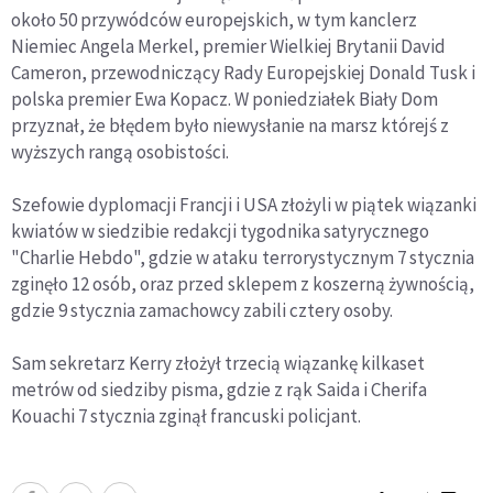
około 50 przywódców europejskich, w tym kanclerz
Niemiec Angela Merkel, premier Wielkiej Brytanii David
Cameron, przewodniczący Rady Europejskiej Donald Tusk i
polska premier Ewa Kopacz. W poniedziałek Biały Dom
przyznał, że błędem było niewysłanie na marsz którejś z
wyższych rangą osobistości.
Szefowie dyplomacji Francji i USA złożyli w piątek wiązanki
kwiatów w siedzibie redakcji tygodnika satyrycznego
"Charlie Hebdo", gdzie w ataku terrorystycznym 7 stycznia
zginęło 12 osób, oraz przed sklepem z koszerną żywnością,
gdzie 9 stycznia zamachowcy zabili cztery osoby.
Sam sekretarz Kerry złożył trzecią wiązankę kilkaset
metrów od siedziby pisma, gdzie z rąk Saida i Cherifa
Kouachi 7 stycznia zginął francuski policjant.