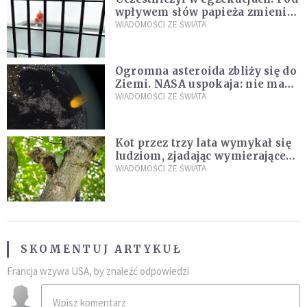
wpływem słów papieża zmienił
zdanie
WIADOMOŚCI ZE ŚWIATA
Ogromna asteroida zbliży się do
Ziemi. NASA uspokaja: nie ma
zagrożenia
WIADOMOŚCI ZE ŚWIATA
Kot przez trzy lata wymykał się
ludziom, zjadając wymierające
kaczki. W końcu popełnił
WIADOMOŚCI ZE ŚWIATA
fatalny błąd
SKOMENTUJ ARTYKUŁ
Francja wzywa USA, by znaleźć odpowiedzi