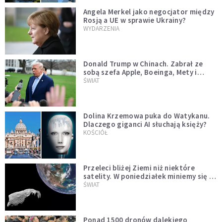
Angela Merkel jako negocjator między
Rosją a UE w sprawie Ukrainy?
WYDARZENIA
Donald Trump w Chinach. Zabrał ze
sobą szefa Apple, Boeinga, Mety i
Muska
ŚWIAT
Dolina Krzemowa puka do Watykanu.
Dlaczego giganci AI słuchają księży?
KOŚCIÓŁ
Przeleci bliżej Ziemi niż niektóre
satelity. W poniedziałek miniemy się z
asteroidą, która poprzedzi znacznie
ŚWIAT
większego "gościa"
Ponad 1500 dronów dalekiego