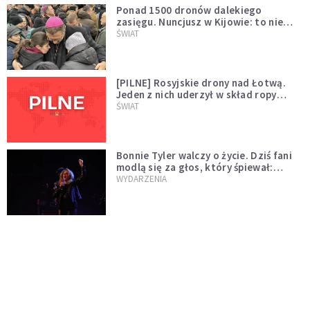
Ponad 1500 dronów dalekiego
zasięgu. Nuncjusz w Kijowie: to nie
wygląda na wolę zakończenia wojny
ŚWIAT
[PILNE] Rosyjskie drony nad Łotwą.
Jeden z nich uderzył w skład ropy
naftowej
ŚWIAT
Bonnie Tyler walczy o życie. Dziś fani
modlą się za głos, który śpiewał:
"Lord, help me"
WYDARZENIA