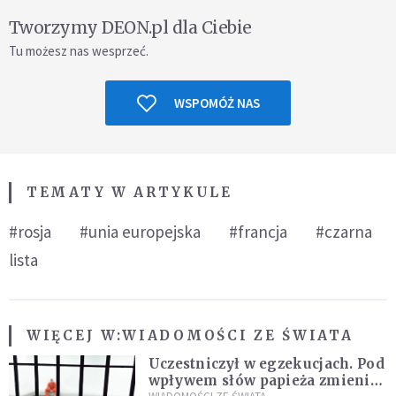
Tworzymy DEON.pl dla Ciebie
Tu możesz nas wesprzeć.
WSPOMÓŻ NAS
TEMATY W ARTYKULE
#rosja
#unia europejska
#francja
#czarna
lista
WIĘCEJ W:
WIADOMOŚCI ZE ŚWIATA
Uczestniczył w egzekucjach. Pod
wpływem słów papieża zmienił