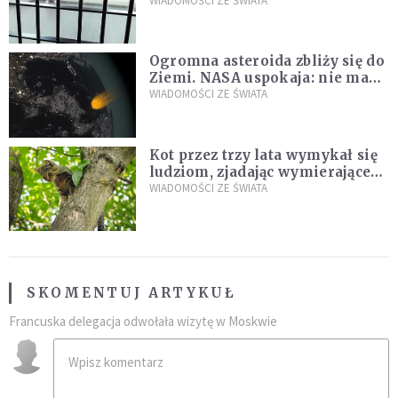
zdanie
WIADOMOŚCI ZE ŚWIATA
Ogromna asteroida zbliży się do
Ziemi. NASA uspokaja: nie ma
zagrożenia
WIADOMOŚCI ZE ŚWIATA
Kot przez trzy lata wymykał się
ludziom, zjadając wymierające
kaczki. W końcu popełnił
WIADOMOŚCI ZE ŚWIATA
fatalny błąd
SKOMENTUJ ARTYKUŁ
Francuska delegacja odwołała wizytę w Moskwie