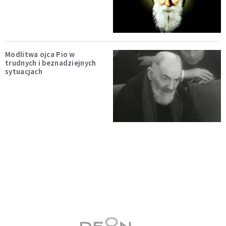
Modlitwa ojca Pio w
trudnych i beznadziejnych
sytuacjach