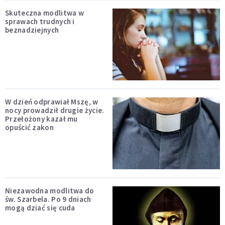
Skuteczna modlitwa w
sprawach trudnych i
beznadziejnych
W dzień odprawiał Mszę, w
nocy prowadził drugie życie.
Przełożony kazał mu
opuścić zakon
Niezawodna modlitwa do
św. Szarbela. Po 9 dniach
mogą dziać się cuda