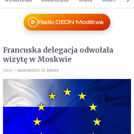
Radio DEON Modlitwa
Francuska delegacja odwołała
wizytę w Moskwie
ŚWIAT
WIADOMOŚCI ZE ŚWIATA