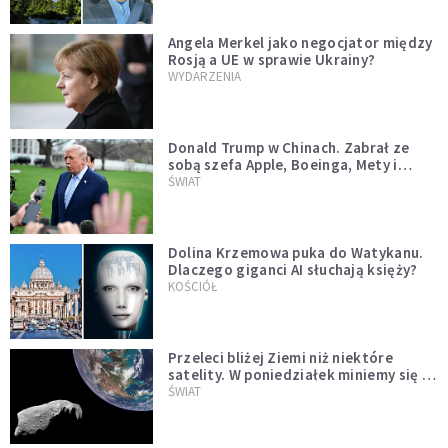
Angela Merkel jako negocjator między
Rosją a UE w sprawie Ukrainy?
WYDARZENIA
Donald Trump w Chinach. Zabrał ze
sobą szefa Apple, Boeinga, Mety i
Muska
ŚWIAT
Dolina Krzemowa puka do Watykanu.
Dlaczego giganci AI słuchają księży?
KOŚCIÓŁ
Przeleci bliżej Ziemi niż niektóre
satelity. W poniedziałek miniemy się z
asteroidą, która poprzedzi znacznie
ŚWIAT
większego "gościa"