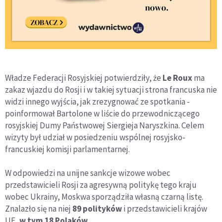
Władze Federacji Rosyjskiej potwierdziły, że
Le Roux
ma
zakaz wjazdu do Rosji i w takiej sytuacji strona francuska nie
widzi innego wyjścia, jak zrezygnować ze spotkania -
poinformował Bartolone w liście do przewodniczącego
rosyjskiej Dumy Państwowej Siergieja Naryszkina. Celem
wizyty był udział w posiedzeniu wspólnej rosyjsko-
francuskiej komisji parlamentarnej.
W odpowiedzi na unijne sankcje wizowe wobec
przedstawicieli Rosji za agresywną politykę tego kraju
wobec Ukrainy, Moskwa sporządziła własną czarną listę.
Znalazło się na niej
89 polityków
i przedstawicieli krajów
UE,
w tym 18 Polaków
.