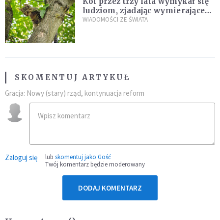
Kot przez trzy lata wymykał się
ludziom, zjadając wymierające
kaczki. W końcu popełnił
WIADOMOŚCI ZE ŚWIATA
fatalny błąd
SKOMENTUJ ARTYKUŁ
Gracja: Nowy (stary) rząd, kontynuacja reform
Zaloguj się
lub
skomentuj jako Gość
Twój komentarz będzie moderowany
DODAJ KOMENTARZ