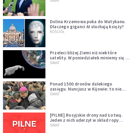
Muska
ŚWIAT
Dolina Krzemowa puka do Watykanu.
Dlaczego giganci AI słuchają księży?
KOŚCIÓŁ
Przeleci bliżej Ziemi niż niektóre
satelity. W poniedziałek miniemy się z
asteroidą, która poprzedzi znacznie
ŚWIAT
większego "gościa"
Ponad 1500 dronów dalekiego
zasięgu. Nuncjusz w Kijowie: to nie
wygląda na wolę zakończenia wojny
ŚWIAT
[PILNE] Rosyjskie drony nad Łotwą.
Jeden z nich uderzył w skład ropy
naftowej
ŚWIAT