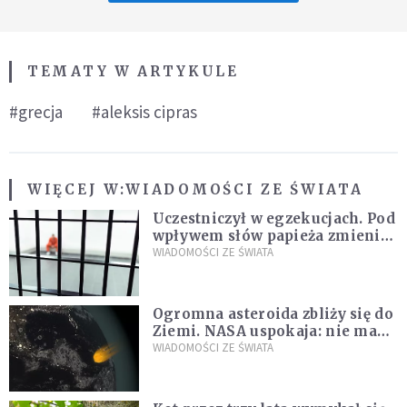
TEMATY W ARTYKULE
#grecja
#aleksis cipras
WIĘCEJ W:
WIADOMOŚCI ZE ŚWIATA
Uczestniczył w egzekucjach. Pod
wpływem słów papieża zmienił
zdanie
WIADOMOŚCI ZE ŚWIATA
Ogromna asteroida zbliży się do
Ziemi. NASA uspokaja: nie ma
zagrożenia
WIADOMOŚCI ZE ŚWIATA