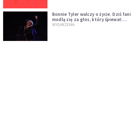
Bonnie Tyler walczy o życie. Dziś fani
modlą się za głos, który śpiewał:
"Lord, help me"
WYDARZENIA