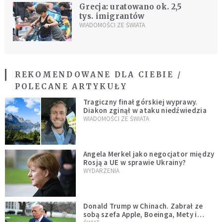
Grecja: uratowano ok. 2,5
tys. imigrantów
WIADOMOŚCI ZE ŚWIATA
REKOMENDOWANE DLA CIEBIE /
POLECANE ARTYKUŁY
Tragiczny finał górskiej wyprawy.
Diakon zginął w ataku niedźwiedzia
WIADOMOŚCI ZE ŚWIATA
Angela Merkel jako negocjator między
Rosją a UE w sprawie Ukrainy?
WYDARZENIA
Donald Trump w Chinach. Zabrał ze
sobą szefa Apple, Boeinga, Mety i