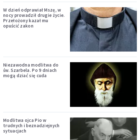
W dzień odprawiał Mszę, w
nocy prowadził drugie życie.
Przełożony kazał mu
opuścić zakon
Niezawodna modlitwa do
św. Szarbela. Po 9 dniach
mogą dziać się cuda
Modlitwa ojca Pio w
trudnych i beznadziejnych
sytuacjach