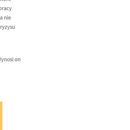
pracy
a nie
kryzysu
Wynosi on