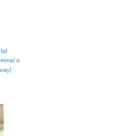
ciąż
ominać o
howy
)