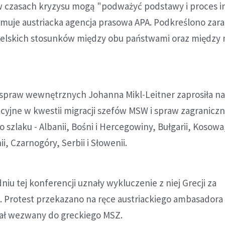
 czasach kryzysu mogą "podważyć podstawy i proces in
ormuje austriacka agencja prasowa APA. Podkreślono za
cielskich stosunków między obu państwami oraz między
 spraw wewnętrznych Johanna Mikl-Leitner zaprosiła na
cyjne w kwestii migracji szefów MSW i spraw zagranicz
 szlaku - Albanii, Bośni i Hercegowiny, Bułgarii, Kosowa
, Czarnogóry, Serbii i Słowenii.
iu tej konferencji uznały wykluczenie z niej Grecji za
. Protest przekazano na ręce austriackiego ambasadora
tał wezwany do greckiego MSZ.