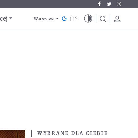
11
°
cej
Warszawa
WYBRANE DLA CIEBIE