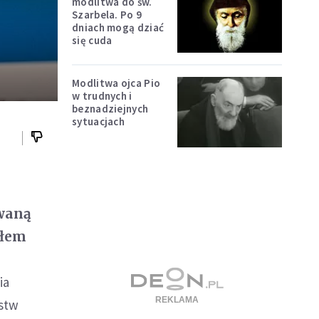
modlitwa do św.
Szarbela. Po 9
dniach mogą dziać
się cuda
Modlitwa ojca Pio
w trudnych i
beznadziejnych
sytuacjach
owaną
ałem
ia
ństw