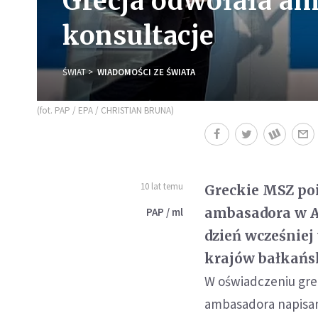
Grecja odwołała am
konsultacje
ŚWIAT
WIADOMOŚCI ZE ŚWIATA
(fot. PAP / EPA / CHRISTIAN BRUNA)
10 lat temu
Greckie MSZ po
ambasadora w A
PAP / ml
dzień wcześniej
krajów bałkański
W oświadczeniu gre
ambasadora napisan