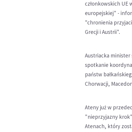
członkowskich UE w
europejskiej" - inf
"chronienia przyja
Grecji i Austrii".
Austriacka minister
spotkanie koordyna
państw bałkańskiego
Chorwacji, Macedonii
Ateny już w przededn
"nieprzyjazny krok"
Atenach, który zos