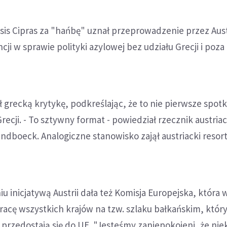
sis Cipras za "hańbę" uznał przeprowadzenie przez Austr
cji w sprawie polityki azylowej bez udziału Grecji i poz
ił grecką krytykę, podkreślając, że to nie pierwsze spot
recji. - To sztywny format - powiedział rzecznik austria
dboeck. Analogiczne stanowisko zajął austriacki resor
u inicjatywą Austrii dała też Komisja Europejska, która
racę wszystkich krajów na tzw. szlaku bałkańskim, któ
 przedostają się do UE. "Jesteśmy zaniepokojeni, że nie