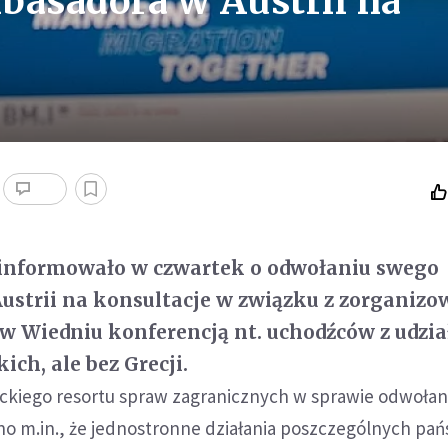
basadora w Austrii na
informowało w czwartek o odwołaniu swego
ustrii na konsultacje w związku z zorganiz
 w Wiedniu konferencją nt. uchodźców z udzi
ch, ale bez Grecji.
ckiego resortu spraw zagranicznych w sprawie odwołan
o m.in., że jednostronne działania poszczególnych pa