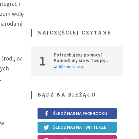
tegracji
razem wolę
 narodami
NAJCZĘŚCIEJ CZYTANE
Potrzebujesz pomocy?
1
 środę na
Pomodlimy się w Twojej
intencji
62 komentarzy
nych
,
BĄDŹ NA BIEŻĄCO
ŚLEDŹ NAS NA FACEBOOKU
 w
ŚLEDŹ NAS NA TWITTERZE