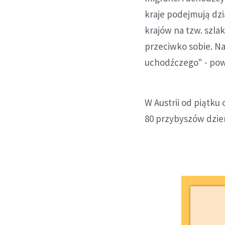
kraje podejmują dz
krajów na tzw. szlak
przeciwko sobie. Na
uchodźczego" - pow
W Austrii od piątku
80 przybyszów dzien