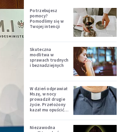
Potrzebujesz
pomocy?
Pomodlimy się w
Twojej intencji
Skuteczna
modlitwa w
sprawach trudnych
i beznadziejnych
W dzień odprawiał
Mszę, w nocy
prowadził drugie
życie. Przełożony
kazał mu opuścić
zakon
Niezawodna