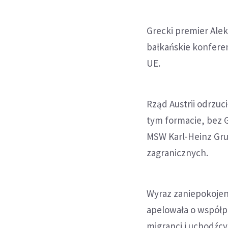
Grecki premier Alek
bałkańskie konferen
UE.
Rząd Austrii odrzuc
tym formacie, bez G
MSW Karl-Heinz Grun
zagranicznych.
Wyraz zaniepokojeni
apelowała o współp
migranci i uchodźcy