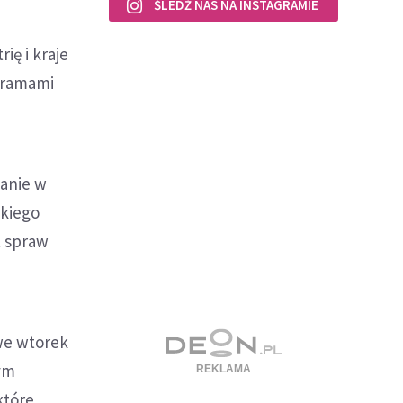
ŚLEDŹ NAS NA INSTAGRAMIE
ię i kraje
a ramami
kanie w
ckiego
t spraw
 we wtorek
rym
które