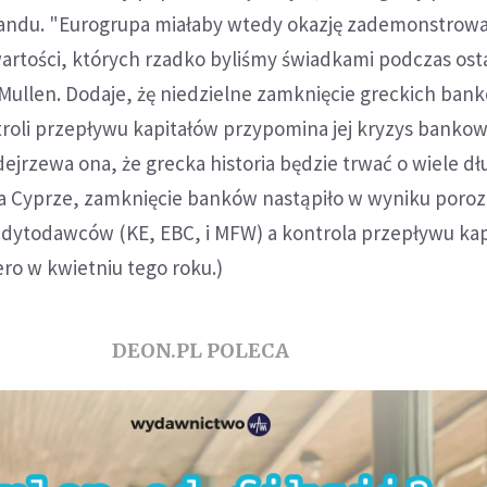
landu. "Eurogrupa miałaby wtedy okazję zademonstrować
artości, których rzadko byliśmy świadkami podczas ost
 Mullen. Dodaje, żę niedzielne zamknięcie greckich bank
oli przepływu kapitałów przypomina jej kryzys bankow
ejrzewa ona, że grecka historia będzie trwać o wiele dłu
Na Cyprze, zamknięcie banków nastąpiło w wyniku poro
redytodawców (KE, EBC, i MFW) a kontrola przepływu ka
ero w kwietniu tego roku.)
DEON.PL POLECA