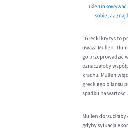
ukierunkowywać n
sobie, aż znaj
"Grecki kryzys to p
uważa Mullen. Tłuma
go przeprowadzić w 
oznaczałoby współp
krachu. Mullen włąc
greckiego bilansu 
spadku na wartości.
Mullen dorzuciłaby 
gdyby sytuacja ekon