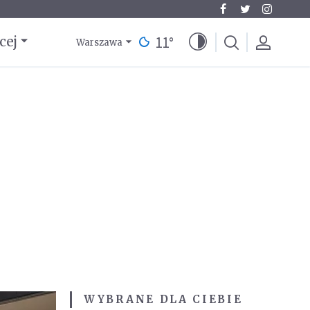
11
°
cej
Warszawa
WYBRANE DLA CIEBIE