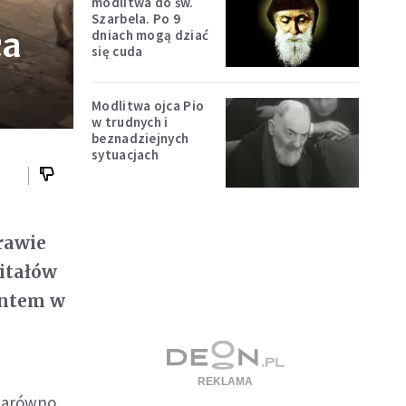
modlitwa do św.
Szarbela. Po 9
ca
dniach mogą dziać
się cuda
Modlitwa ojca Pio
w trudnych i
beznadziejnych
sytuacjach
prawie
itałów
entem w
 zarówno