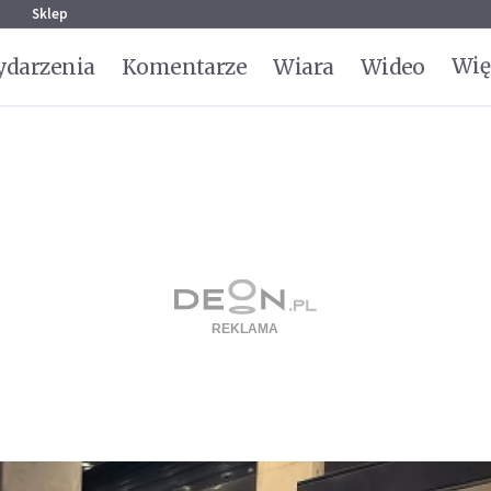
g
Sklep
Wię
darzenia
Komentarze
Wiara
Wideo