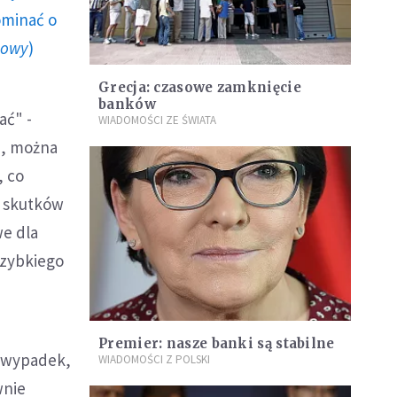
ominać o
howy
)
Grecja: czasowe zamknięcie
banków
ać" -
WIADOMOŚCI ZE ŚWIATA
ia, można
, co
a skutków
we dla
szybkiego
Premier: nasze banki są stabilne
a wypadek,
WIADOMOŚCI Z POLSKI
wnie