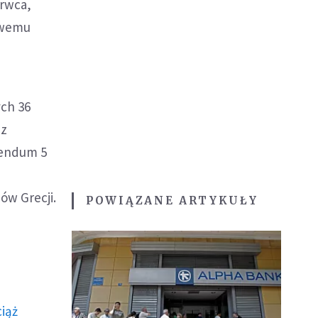
erwca,
owemu
ych 36
 z
rendum 5
ów Grecji.
POWIĄZANE ARTYKUŁY
ciąż