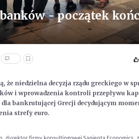
 banków - początek koń
ą, że niedzielna decyzja rządu greckiego w s
ków i wprowadzenia kontroli przepływu kap
ę dla bankrutującej Grecji decydującym mom
nia strefy euro.
n, dyrektor firmy konsultingowej Sapienta Economics,