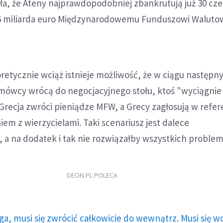
ła, że Ateny najprawdopodobniej zbankrutują już 30 cz
1.6 miliarda euro Międzynarodowemu Funduszowi Walut
etycznie wciąż istnieje możliwość, że w ciągu następn
mówcy wrócą do negocjacyjnego stołu, ktoś "wyciągnie
 Grecja zwróci pieniądze MFW, a Grecy zagłosują w refe
iem z wierzycielami. Taki scenariusz jest dalece
a na dodatek i tak nie rozwiązałby wszystkich problem
DEON.PL POLECA
ga, musi się zwrócić całkowicie do wewnątrz. Musi się w