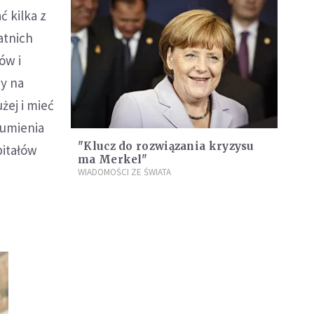
 kilka z
atnich
ów i
y na
żej i mieć
zumienia
"Klucz do rozwiązania kryzysu
pitałów
ma Merkel"
WIADOMOŚCI ZE ŚWIATA