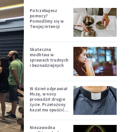
Potrzebujesz
pomocy?
Pomodlimy się w
Twojej intencji
Skuteczna
modlitwa w
sprawach trudnych
i beznadziejnych
W dzień odprawiał
Mszę, w nocy
prowadził drugie
życie. Przełożony
kazał mu opuścić
zakon
Niezawodna