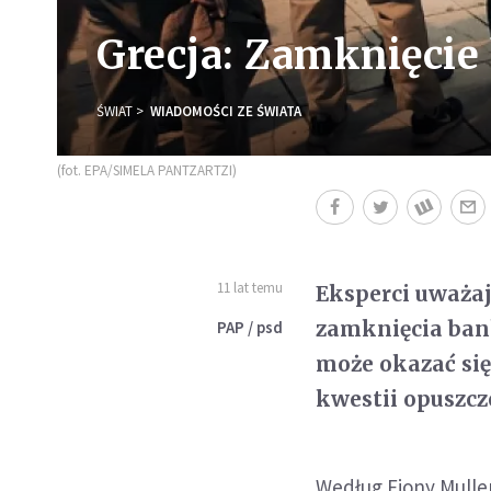
Grecja: Zamknięcie
ŚWIAT
WIADOMOŚCI ZE ŚWIATA
(fot. EPA/SIMELA PANTZARTZI)
11 lat temu
Eksperci uważaj
zamknięcia ban
PAP / psd
może okazać si
kwestii opuszcze
Według Fiony Mulle