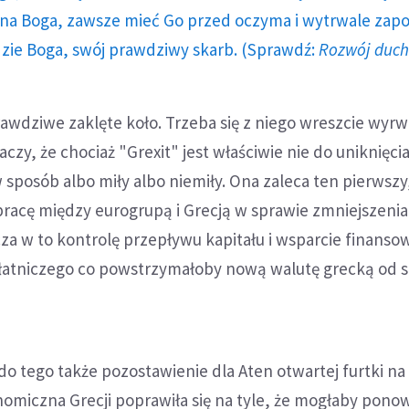
a Boga, zawsze mieć Go przed oczyma i wytrwale zap
dzie Boga, swój prawdziwy skarb. (Sprawdź:
Rozwój duc
rawdziwe zaklęte koło. Trzeba się z niego wreszcie wyrw
czy, że chociaż "Grexit" jest właściwie nie do uniknięc
sposób albo miły albo niemiły. Ona zaleca ten pierwszy
racę między eurogrupą i Grecją w sprawie zmniejszeni
za w to kontrolę przepływu kapitału i wsparcie finanso
płatniczego co powstrzymałoby nową walutę grecką od 
do tego także pozostawienie dla Aten otwartej furtki n
omiczna Grecji poprawiła się na tyle, że mogłaby pono