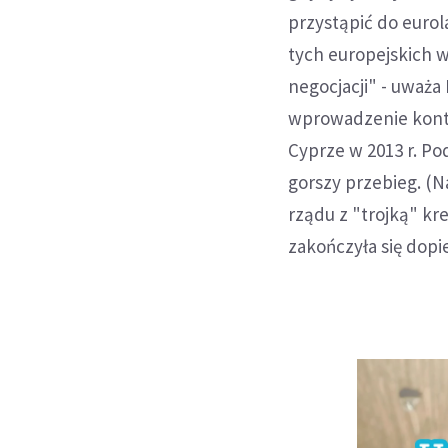
przystąpić do euro
tych europejskich w
negocjacji" - uważa
wprowadzenie kontr
Cyprze w 2013 r. Pod
gorszy przebieg. (
rządu z "trojką" k
zakończyła się dopi