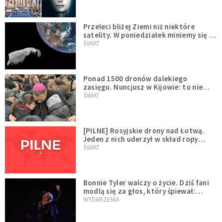
Przeleci bliżej Ziemi niż niektóre
satelity. W poniedziałek miniemy się z
asteroidą, która poprzedzi znacznie
ŚWIAT
większego "gościa"
Ponad 1500 dronów dalekiego
zasięgu. Nuncjusz w Kijowie: to nie
wygląda na wolę zakończenia wojny
ŚWIAT
[PILNE] Rosyjskie drony nad Łotwą.
Jeden z nich uderzył w skład ropy
naftowej
ŚWIAT
Bonnie Tyler walczy o życie. Dziś fani
modlą się za głos, który śpiewał:
"Lord, help me"
WYDARZENIA