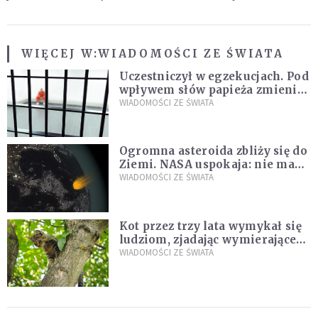
WIĘCEJ W:
WIADOMOŚCI ZE ŚWIATA
Uczestniczył w egzekucjach. Pod
wpływem słów papieża zmienił
zdanie
WIADOMOŚCI ZE ŚWIATA
Ogromna asteroida zbliży się do
Ziemi. NASA uspokaja: nie ma
zagrożenia
WIADOMOŚCI ZE ŚWIATA
Kot przez trzy lata wymykał się
ludziom, zjadając wymierające
kaczki. W końcu popełnił
WIADOMOŚCI ZE ŚWIATA
fatalny błąd