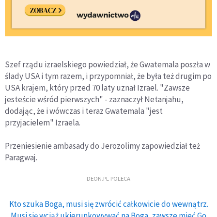
Szef rządu izraelskiego powiedział, że Gwatemala poszła w
ślady USA i tym razem, i przypomniał, że była też drugim po
USA krajem, który przed 70 laty uznał Izrael. "Zawsze
jesteście wśród pierwszych" - zaznaczył Netanjahu,
dodając, że i wówczas i teraz Gwatemala "jest
przyjacielem" Izraela.
Przeniesienie ambasady do Jerozolimy zapowiedział też
Paragwaj.
DEON.PL POLECA
Kto szuka Boga, musi się zwrócić całkowicie do wewnątrz.
Musi się wciąż ukierunkowywać na Boga, zawsze mieć Go