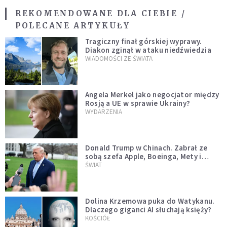
REKOMENDOWANE DLA CIEBIE /
POLECANE ARTYKUŁY
Tragiczny finał górskiej wyprawy.
Diakon zginął w ataku niedźwiedzia
WIADOMOŚCI ZE ŚWIATA
Angela Merkel jako negocjator między
Rosją a UE w sprawie Ukrainy?
WYDARZENIA
Donald Trump w Chinach. Zabrał ze
sobą szefa Apple, Boeinga, Mety i
Muska
ŚWIAT
Dolina Krzemowa puka do Watykanu.
Dlaczego giganci AI słuchają księży?
KOŚCIÓŁ