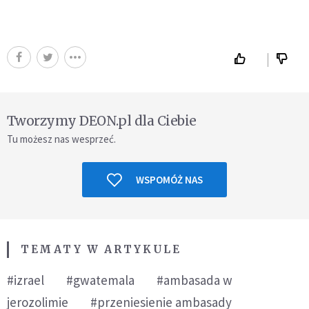
Tworzymy DEON.pl dla Ciebie
Tu możesz nas wesprzeć.
WSPOMÓŻ NAS
TEMATY W ARTYKULE
#izrael
#gwatemala
#ambasada w
jerozolimie
#przeniesienie ambasady