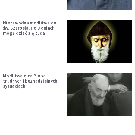
Niezawodna modlitwa do
św. Szarbela. Po 9 dniach
mogą dziać się cuda
Modlitwa ojca Pio w
trudnych i beznadziejnych
sytuacjach