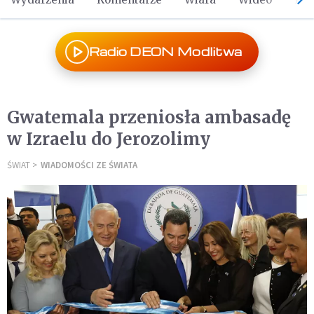
Radio DEON Modlitwa
Gwatemala przeniosła ambasadę
w Izraelu do Jerozolimy
ŚWIAT
WIADOMOŚCI ZE ŚWIATA