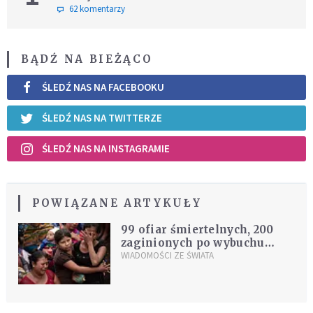
62 komentarzy
BĄDŹ NA BIEŻĄCO
ŚLEDŹ NAS NA FACEBOOKU
ŚLEDŹ NAS NA TWITTERZE
ŚLEDŹ NAS NA INSTAGRAMIE
POWIĄZANE ARTYKUŁY
99 ofiar śmiertelnych, 200
zaginionych po wybuchu
wulkanu
WIADOMOŚCI ZE ŚWIATA