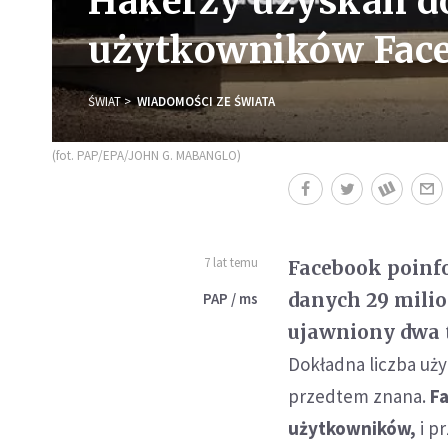
Hakerzy uzyskali do
użytkowników Fac
ŚWIAT
WIADOMOŚCI ZE ŚWIATA
(fot. PAP/EPA/JOHN G. MABANGLO)
7 lat temu
Facebook poinfo
danych 29 mili
PAP / ms
ujawniony dwa 
Dokładna liczba uży
przedtem znana.
F
użytkowników,
i p