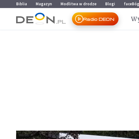
Przejdź do menu głównego
Przejdź do treści
Biblia
Magazyn
Modlitwa w drodze
Blogi
faceBó
Wy
Radio DEON