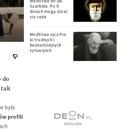
modlitwa do św.
Szarbela. Po 9
dniach mogą dziać
się cuda
Modlitwa ojca Pio
w trudnych i
beznadziejnych
sytuacjach
 do
atak
ie była
w profili
lach