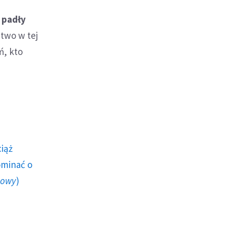
 padły
ztwo w tej
ń, kto
ciąż
ominać o
howy
)