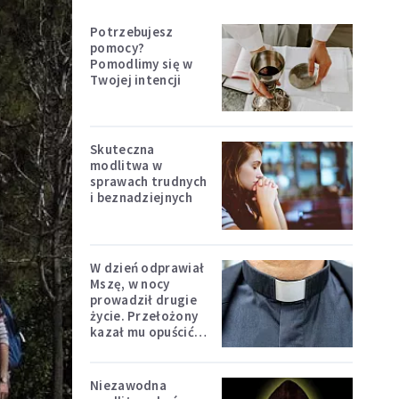
Potrzebujesz
pomocy?
Pomodlimy się w
Twojej intencji
Skuteczna
modlitwa w
sprawach trudnych
i beznadziejnych
W dzień odprawiał
Mszę, w nocy
prowadził drugie
życie. Przełożony
kazał mu opuścić
zakon
Niezawodna