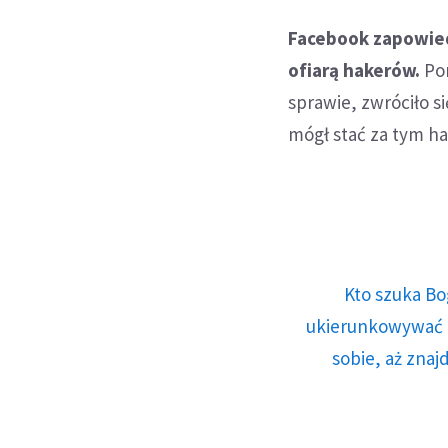
Facebook zapowied
ofiarą hakerów.
Por
sprawie, zwróciło s
mógł stać za tym h
Kto szuka Bo
ukierunkowywać n
sobie, aż znaj