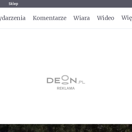
g
Sklep
Wię
darzenia
Komentarze
Wiara
Wideo