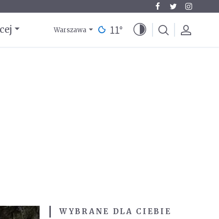
11
°
cej
Warszawa
WYBRANE DLA CIEBIE