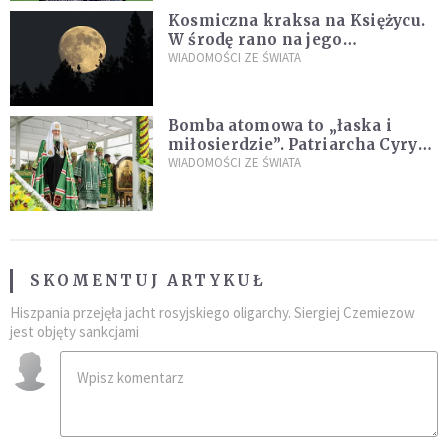
Kosmiczna kraksa na Księżycu.
W środę rano na jego
powierzchni dojdzie do
WIADOMOŚCI ZE ŚWIATA
niezwykłego zdarzenia
Bomba atomowa to „łaska i
miłosierdzie”. Patriarcha Cyryl
wychwala Putina
WIADOMOŚCI ZE ŚWIATA
SKOMENTUJ ARTYKUŁ
Hiszpania przejęła jacht rosyjskiego oligarchy. Siergiej Czemiezow
jest objęty sankcjami