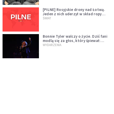
[PILNE] Rosyjskie drony nad Łotwą.
Jeden z nich uderzył w skład ropy
naftowej
ŚWIAT
Bonnie Tyler walczy o życie. Dziś fani
modlą się za głos, który śpiewał:
"Lord, help me"
WYDARZENIA