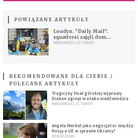
POWIĄZANE ARTYKUŁY
Londyn. "Daily Mail":
squattersi zajęli dom
rosyjskiego oligarchy
WIADOMOŚCI ZE ŚWIATA
REKOMENDOWANE DLA CIEBIE /
POLECANE ARTYKUŁY
Tragiczny finał górskiej wyprawy.
Diakon zginął w ataku niedźwiedzia
WIADOMOŚCI ZE ŚWIATA
Angela Merkel jako negocjator między
Rosją a UE w sprawie Ukrainy?
WYDARZENIA