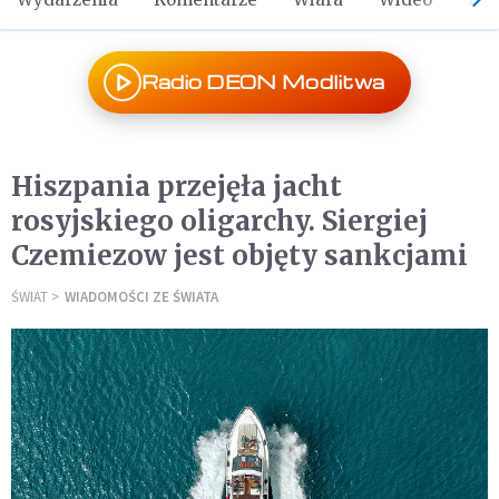
Radio DEON Modlitwa
Hiszpania przejęła jacht
rosyjskiego oligarchy. Siergiej
Czemiezow jest objęty sankcjami
ŚWIAT
WIADOMOŚCI ZE ŚWIATA