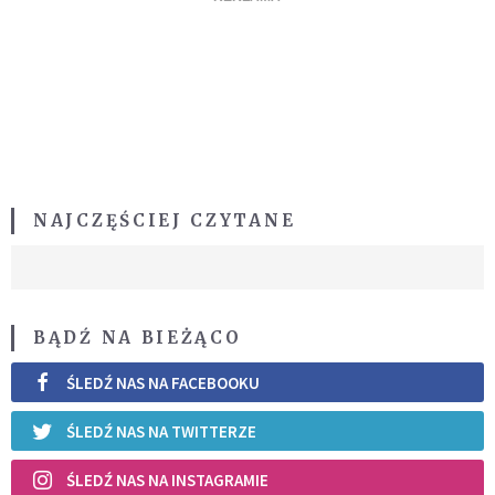
NAJCZĘŚCIEJ CZYTANE
BĄDŹ NA BIEŻĄCO
ŚLEDŹ NAS NA FACEBOOKU
ŚLEDŹ NAS NA TWITTERZE
ŚLEDŹ NAS NA INSTAGRAMIE