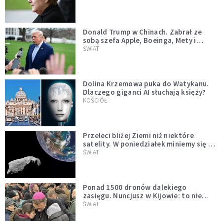
Donald Trump w Chinach. Zabrał ze
sobą szefa Apple, Boeinga, Mety i
Muska
ŚWIAT
Dolina Krzemowa puka do Watykanu.
Dlaczego giganci AI słuchają księży?
KOŚCIÓŁ
Przeleci bliżej Ziemi niż niektóre
satelity. W poniedziałek miniemy się z
asteroidą, która poprzedzi znacznie
ŚWIAT
większego "gościa"
Ponad 1500 dronów dalekiego
zasięgu. Nuncjusz w Kijowie: to nie
wygląda na wolę zakończenia wojny
ŚWIAT