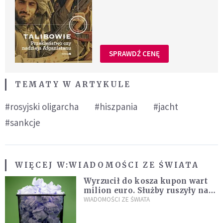
SPRAWDŹ CENĘ
TEMATY W ARTYKULE
#rosyjski oligarcha
#hiszpania
#jacht
#sankcje
WIĘCEJ W:
WIADOMOŚCI ZE ŚWIATA
Wyrzucił do kosza kupon wart
milion euro. Służby ruszyły na
poszukiwania
WIADOMOŚCI ZE ŚWIATA