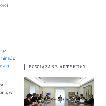
Jordi
ciąż
ominać o
howy
)
POWIĄZANE ARTYKUŁY
za
ionu; w