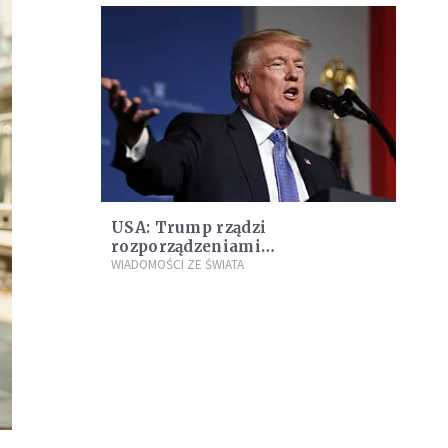
USA: Trump rządzi
rozporządzeniami
wykonawczymi
WIADOMOŚCI ZE ŚWIATA