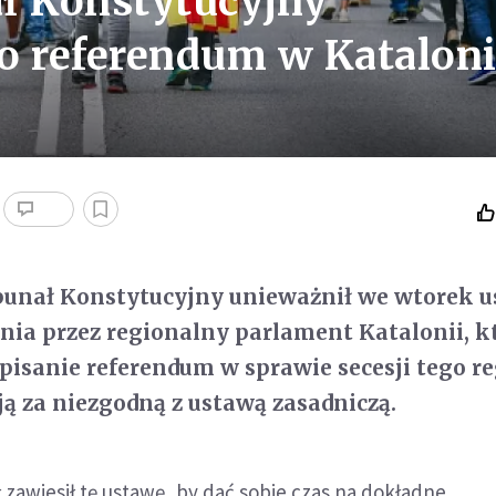
ł Konstytucyjny
o referendum w Kataloni
bunał Konstytucyjny unieważnił we wtorek 
śnia przez regionalny parlament Katalonii, k
pisanie referendum w sprawie secesji tego re
ją za niezgodną z ustawą zasadniczą.
 zawiesił tę ustawę, by dać sobie czas na dokładne