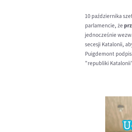
10 października sze
parlamencie, że
pr
jednocześnie wezwa
secesji Katalonii, 
Puigdemont podpisa
"republiki Katalonii"