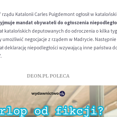
f rządu Katalonii Carles Puigdemont ogłosił w katalońsk
zyjmuje mandat obywateli do ogłoszenia niepodległo
ł katalońskich deputowanych do odroczenia o kilka ty
aby umożliwić negocjacje z rządem w Madrycie. Następnie
ł deklarację niepodległości wzywającą inne państwa d
.
DEON.PL POLECA