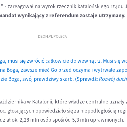
!" - zareagował na wyrok rzecznik katalońskiego rządu 
mandat wynikający z referendum zostaje utrzymany.
DEON.PL POLECA
ga, musi się zwrócić całkowicie do wewnątrz. Musi się w
a Boga, zawsze mieć Go przed oczyma i wytrwale zap
dzie Boga, swój prawdziwy skarb. (Sprawdź:
Rozwój duc
ździernika w Katalonii, które władze centralne uznały 
roc. głosujących opowiedziało się za niepodległością reg
udział ok. 2,28 mln osób spośród 5,3 mln uprawnionych.