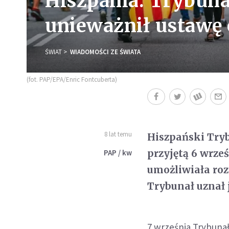
Hiszpania: Trybuna
unieważnił ustawę 
ŚWIAT
WIADOMOŚCI ZE ŚWIATA
(fot. PAP/EPA/Enric Fontcuberta)
8 lat temu
Hiszpański Try
przyjętą 6 wrze
PAP / kw
umożliwiała roz
Trybunał uznał 
7 września Trybunał