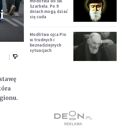
modlitwa do św.
Szarbela. Po 9
i
dniach mogą dziać
się cuda
Modlitwa ojca Pio
w trudnych i
beznadziejnych
sytuacjach
ustawę
tóra
gionu.