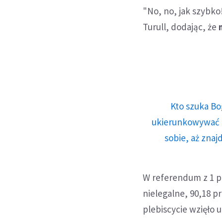
"No, no, jak szybko
Turull, dodając, że
Kto szuka Bo
ukierunkowywać n
sobie, aż znaj
W referendum z 1 pa
nielegalne, 90,18 p
plebiscycie wzięło 