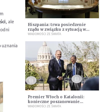
im
ści
, ale
Hiszpania: trwa posiedzenie
godni
rządu w związku z sytuacją w
Katalonii
WIADOMOŚCI ZE ŚWIATA
o uznania
Premier Włoch o Katalonii:
konieczne poszanowanie
konstytucji
WIADOMOŚCI ZE ŚWIATA