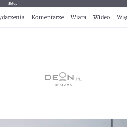
g
Sklep
Wię
darzenia
Komentarze
Wiara
Wideo