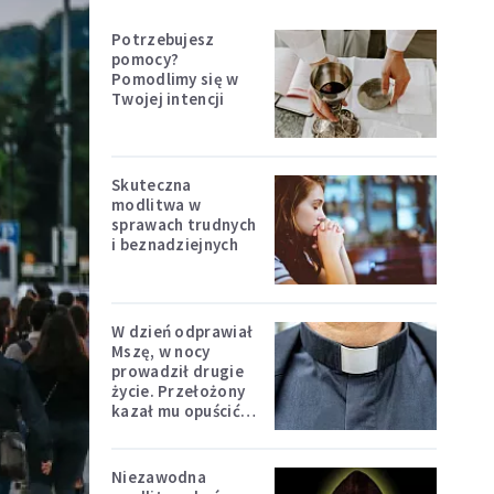
Potrzebujesz
pomocy?
Pomodlimy się w
Twojej intencji
Skuteczna
modlitwa w
sprawach trudnych
i beznadziejnych
W dzień odprawiał
Mszę, w nocy
prowadził drugie
życie. Przełożony
kazał mu opuścić
zakon
Niezawodna