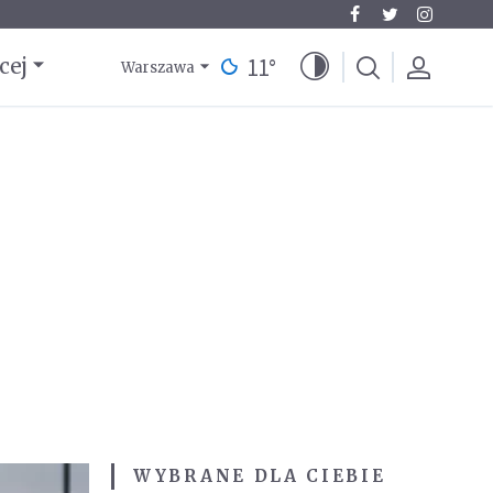
11
°
cej
Warszawa
WYBRANE DLA CIEBIE