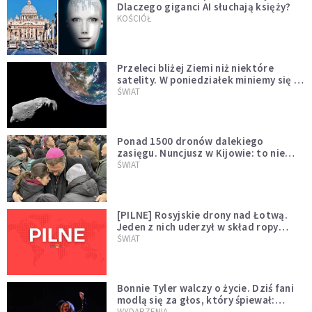
Dlaczego giganci AI słuchają księży?
KOŚCIÓŁ
Przeleci bliżej Ziemi niż niektóre
satelity. W poniedziałek miniemy się z
asteroidą, która poprzedzi znacznie
ŚWIAT
większego "gościa"
Ponad 1500 dronów dalekiego
zasięgu. Nuncjusz w Kijowie: to nie
wygląda na wolę zakończenia wojny
ŚWIAT
[PILNE] Rosyjskie drony nad Łotwą.
Jeden z nich uderzył w skład ropy
naftowej
ŚWIAT
Bonnie Tyler walczy o życie. Dziś fani
modlą się za głos, który śpiewał:
"Lord, help me"
WYDARZENIA