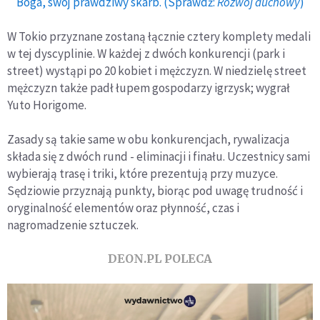
Boga, swój prawdziwy skarb. (Sprawdź:
Rozwój duchowy
)
W Tokio przyznane zostaną łącznie cztery komplety medali
w tej dyscyplinie. W każdej z dwóch konkurencji (park i
street) wystąpi po 20 kobiet i mężczyzn. W niedzielę street
mężczyzn także padł łupem gospodarzy igrzysk; wygrał
Yuto Horigome.
Zasady są takie same w obu konkurencjach, rywalizacja
składa się z dwóch rund - eliminacji i finału. Uczestnicy sami
wybierają trasę i triki, które prezentują przy muzyce.
Sędziowie przyznają punkty, biorąc pod uwagę trudność i
oryginalność elementów oraz płynność, czas i
nagromadzenie sztuczek.
DEON.PL POLECA