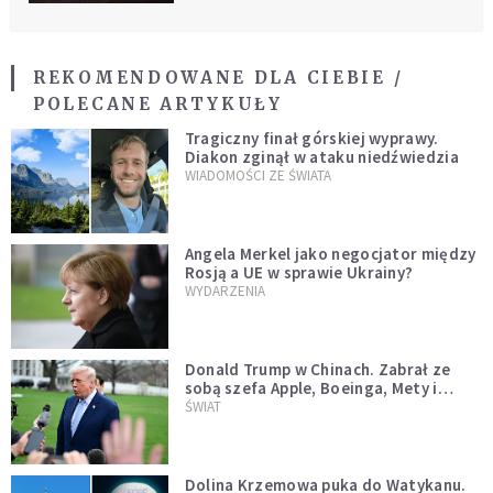
REKOMENDOWANE DLA CIEBIE /
POLECANE ARTYKUŁY
Tragiczny finał górskiej wyprawy.
Diakon zginął w ataku niedźwiedzia
WIADOMOŚCI ZE ŚWIATA
Angela Merkel jako negocjator między
Rosją a UE w sprawie Ukrainy?
WYDARZENIA
Donald Trump w Chinach. Zabrał ze
sobą szefa Apple, Boeinga, Mety i
Muska
ŚWIAT
Dolina Krzemowa puka do Watykanu.