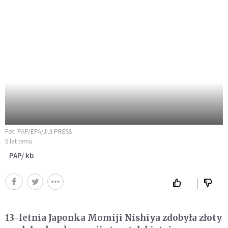
Fot. PAP/EPA/JIJI PRESS
5 lat temu
PAP/ kb
13-letnia Japonka Momiji Nishiya zdobyła złoty