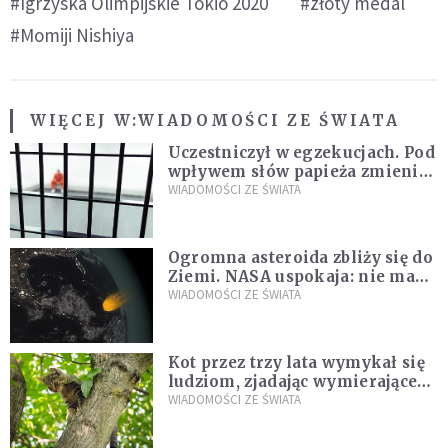
#Igrzyska Olimpijskie Tokio 2020
#złoty medal
#Momiji Nishiya
WIĘCEJ W:
WIADOMOŚCI ZE ŚWIATA
Uczestniczył w egzekucjach. Pod
wpływem słów papieża zmienił
zdanie
WIADOMOŚCI ZE ŚWIATA
Ogromna asteroida zbliży się do
Ziemi. NASA uspokaja: nie ma
zagrożenia
WIADOMOŚCI ZE ŚWIATA
Kot przez trzy lata wymykał się
ludziom, zjadając wymierające
kaczki. W końcu popełnił
WIADOMOŚCI ZE ŚWIATA
fatalny błąd