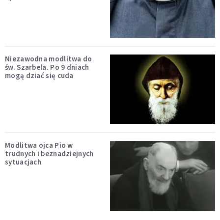
Niezawodna modlitwa do
św. Szarbela. Po 9 dniach
mogą dziać się cuda
Modlitwa ojca Pio w
trudnych i beznadziejnych
sytuacjach