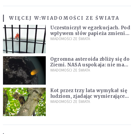
WIĘCEJ W:
WIADOMOŚCI ZE ŚWIATA
Uczestniczył w egzekucjach. Pod
wpływem słów papieża zmienił
zdanie
WIADOMOŚCI ZE ŚWIATA
Ogromna asteroida zbliży się do
Ziemi. NASA uspokaja: nie ma
zagrożenia
WIADOMOŚCI ZE ŚWIATA
Kot przez trzy lata wymykał się
ludziom, zjadając wymierające
kaczki. W końcu popełnił
WIADOMOŚCI ZE ŚWIATA
fatalny błąd