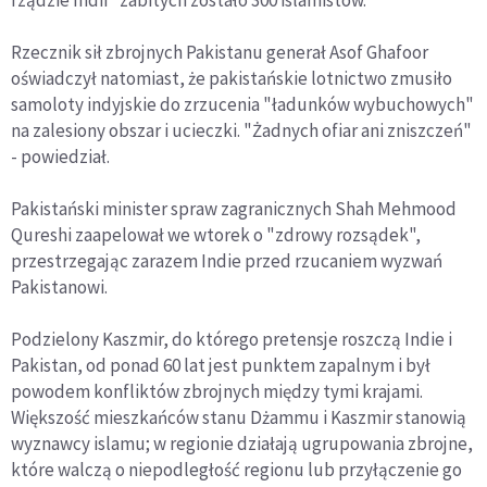
Rzecznik sił zbrojnych Pakistanu generał Asof Ghafoor
oświadczył natomiast, że pakistańskie lotnictwo zmusiło
samoloty indyjskie do zrzucenia "ładunków wybuchowych"
na zalesiony obszar i ucieczki. "Żadnych ofiar ani zniszczeń"
- powiedział.
Pakistański minister spraw zagranicznych Shah Mehmood
Qureshi zaapelował we wtorek o "zdrowy rozsądek",
przestrzegając zarazem Indie przed rzucaniem wyzwań
Pakistanowi.
Podzielony Kaszmir, do którego pretensje roszczą Indie i
Pakistan, od ponad 60 lat jest punktem zapalnym i był
powodem konfliktów zbrojnych między tymi krajami.
Większość mieszkańców stanu Dżammu i Kaszmir stanowią
wyznawcy islamu; w regionie działają ugrupowania zbrojne,
które walczą o niepodległość regionu lub przyłączenie go