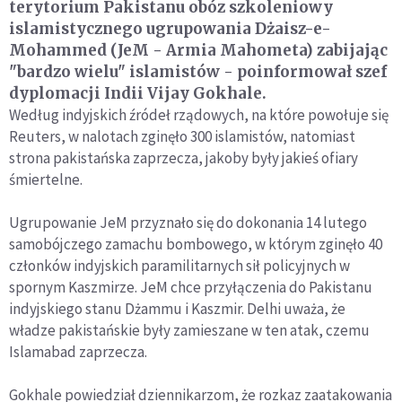
terytorium Pakistanu obóz szkoleniowy
islamistycznego ugrupowania Dżaisz-e-
Mohammed (JeM - Armia Mahometa) zabijając
"bardzo wielu" islamistów - poinformował szef
dyplomacji Indii Vijay Gokhale.
Według indyjskich źródeł rządowych, na które powołuje się
Reuters, w nalotach zginęło 300 islamistów, natomiast
strona pakistańska zaprzecza, jakoby były jakieś ofiary
śmiertelne.
Ugrupowanie JeM przyznało się do dokonania 14 lutego
samobójczego zamachu bombowego, w którym zginęło 40
członków indyjskich paramilitarnych sił policyjnych w
spornym Kaszmirze. JeM chce przyłączenia do Pakistanu
indyjskiego stanu Dżammu i Kaszmir. Delhi uważa, że
władze pakistańskie były zamieszane w ten atak, czemu
Islamabad zaprzecza.
Gokhale powiedział dziennikarzom, że rozkaz zaatakowania