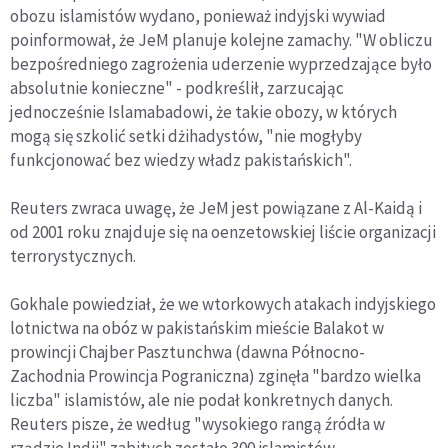
obozu islamistów wydano, ponieważ indyjski wywiad
poinformował, że JeM planuje kolejne zamachy. "W obliczu
bezpośredniego zagrożenia uderzenie wyprzedzające było
absolutnie konieczne" - podkreślił, zarzucając
jednocześnie Islamabadowi, że takie obozy, w których
mogą się szkolić setki dżihadystów, "nie mogłyby
funkcjonować bez wiedzy władz pakistańskich".
Reuters zwraca uwagę, że JeM jest powiązane z Al-Kaidą i
od 2001 roku znajduje się na oenzetowskiej liście organizacji
terrorystycznych.
Gokhale powiedział, że we wtorkowych atakach indyjskiego
lotnictwa na obóz w pakistańskim mieście Balakot w
prowincji Chajber Pasztunchwa (dawna Północno-
Zachodnia Prowincja Pograniczna) zginęła "bardzo wielka
liczba" islamistów, ale nie podał konkretnych danych.
Reuters pisze, że według "wysokiego rangą źródła w
rządzie Indii" zabitych zostało 300 islamistów.