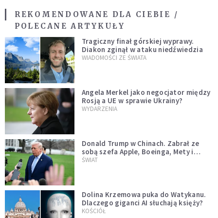
REKOMENDOWANE DLA CIEBIE /
POLECANE ARTYKUŁY
Tragiczny finał górskiej wyprawy.
Diakon zginął w ataku niedźwiedzia
WIADOMOŚCI ZE ŚWIATA
Angela Merkel jako negocjator między
Rosją a UE w sprawie Ukrainy?
WYDARZENIA
Donald Trump w Chinach. Zabrał ze
sobą szefa Apple, Boeinga, Mety i
Muska
ŚWIAT
Dolina Krzemowa puka do Watykanu.
Dlaczego giganci AI słuchają księży?
KOŚCIÓŁ