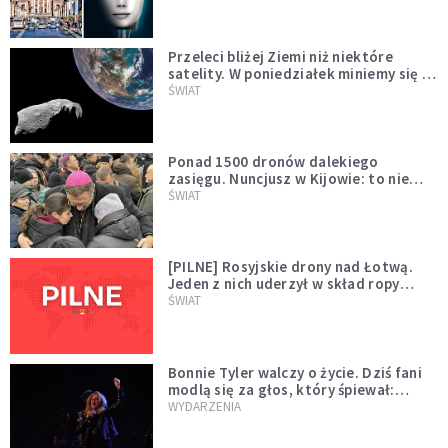
Przeleci bliżej Ziemi niż niektóre
satelity. W poniedziałek miniemy się z
asteroidą, która poprzedzi znacznie
ŚWIAT
większego "gościa"
Ponad 1500 dronów dalekiego
zasięgu. Nuncjusz w Kijowie: to nie
wygląda na wolę zakończenia wojny
ŚWIAT
[PILNE] Rosyjskie drony nad Łotwą.
Jeden z nich uderzył w skład ropy
naftowej
ŚWIAT
Bonnie Tyler walczy o życie. Dziś fani
modlą się za głos, który śpiewał:
"Lord, help me"
WYDARZENIA