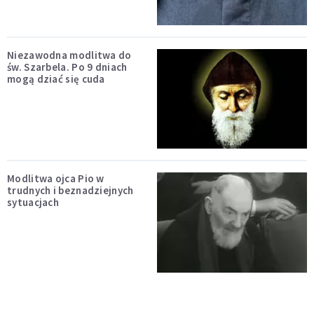
Niezawodna modlitwa do
św. Szarbela. Po 9 dniach
mogą dziać się cuda
Modlitwa ojca Pio w
trudnych i beznadziejnych
sytuacjach