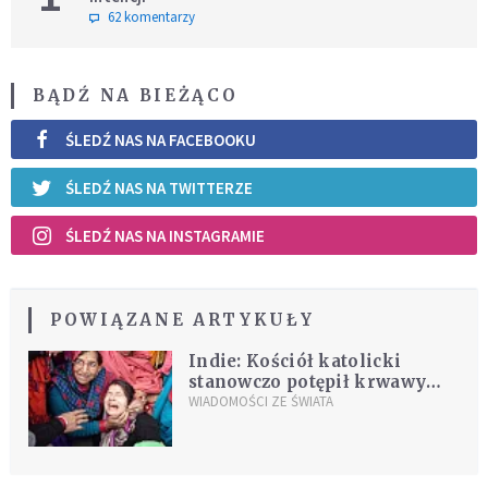
62 komentarzy
BĄDŹ NA BIEŻĄCO
ŚLEDŹ NAS NA FACEBOOKU
ŚLEDŹ NAS NA TWITTERZE
ŚLEDŹ NAS NA INSTAGRAMIE
POWIĄZANE ARTYKUŁY
Indie: Kościół katolicki
stanowczo potępił krwawy
zamach w Kaszmirze
WIADOMOŚCI ZE ŚWIATA