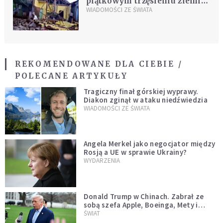
piątkowym trzęsieniu ziemi
na Jawie
WIADOMOŚCI ZE ŚWIATA
REKOMENDOWANE DLA CIEBIE /
POLECANE ARTYKUŁY
Tragiczny finał górskiej wyprawy.
Diakon zginął w ataku niedźwiedzia
WIADOMOŚCI ZE ŚWIATA
Angela Merkel jako negocjator między
Rosją a UE w sprawie Ukrainy?
WYDARZENIA
Donald Trump w Chinach. Zabrał ze
sobą szefa Apple, Boeinga, Mety i
Muska
ŚWIAT