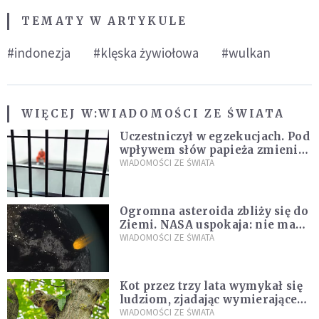
TEMATY W ARTYKULE
#indonezja
#klęska żywiołowa
#wulkan
WIĘCEJ W:
WIADOMOŚCI ZE ŚWIATA
Uczestniczył w egzekucjach. Pod
wpływem słów papieża zmienił
zdanie
WIADOMOŚCI ZE ŚWIATA
Ogromna asteroida zbliży się do
Ziemi. NASA uspokaja: nie ma
zagrożenia
WIADOMOŚCI ZE ŚWIATA
Kot przez trzy lata wymykał się
ludziom, zjadając wymierające
kaczki. W końcu popełnił
WIADOMOŚCI ZE ŚWIATA