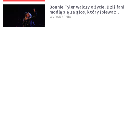
Bonnie Tyler walczy o życie. Dziś fani
modlą się za głos, który śpiewał:
"Lord, help me"
WYDARZENIA