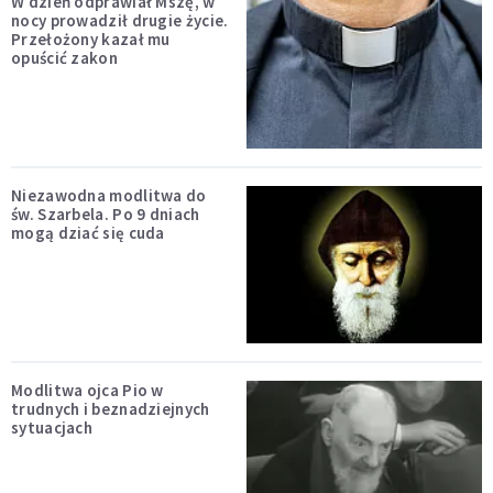
W dzień odprawiał Mszę, w
nocy prowadził drugie życie.
Przełożony kazał mu
opuścić zakon
Niezawodna modlitwa do
św. Szarbela. Po 9 dniach
mogą dziać się cuda
Modlitwa ojca Pio w
trudnych i beznadziejnych
sytuacjach