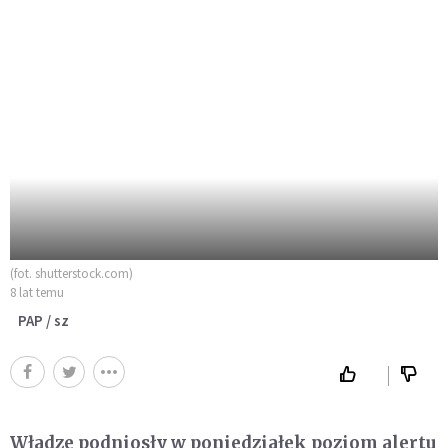
(fot. shutterstock.com)
8 lat temu
PAP / sz
Władze podniosły w poniedziałek poziom alertu