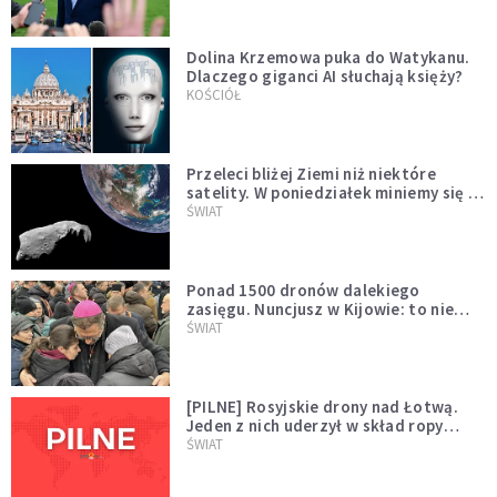
Dolina Krzemowa puka do Watykanu.
Dlaczego giganci AI słuchają księży?
KOŚCIÓŁ
Przeleci bliżej Ziemi niż niektóre
satelity. W poniedziałek miniemy się z
asteroidą, która poprzedzi znacznie
ŚWIAT
większego "gościa"
Ponad 1500 dronów dalekiego
zasięgu. Nuncjusz w Kijowie: to nie
wygląda na wolę zakończenia wojny
ŚWIAT
[PILNE] Rosyjskie drony nad Łotwą.
Jeden z nich uderzył w skład ropy
naftowej
ŚWIAT