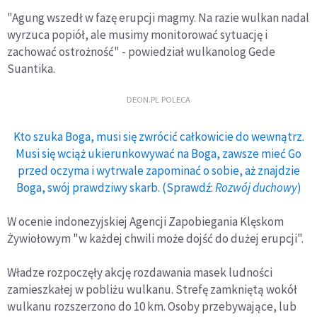
"Agung wszedł w fazę erupcji magmy. Na razie wulkan nadal
wyrzuca popiół, ale musimy monitorować sytuację i
zachować ostrożność" - powiedział wulkanolog Gede
Suantika.
DEON.PL POLECA
Kto szuka Boga, musi się zwrócić całkowicie do wewnątrz.
Musi się wciąż ukierunkowywać na Boga, zawsze mieć Go
przed oczyma i wytrwale zapominać o sobie, aż znajdzie
Boga, swój prawdziwy skarb. (Sprawdź:
Rozwój duchowy
)
W ocenie indonezyjskiej Agencji Zapobiegania Klęskom
Żywiołowym "w każdej chwili może dojść do dużej erupcji".
Władze rozpoczęły akcję rozdawania masek ludności
zamieszkałej w pobliżu wulkanu. Strefę zamkniętą wokół
wulkanu rozszerzono do 10 km. Osoby przebywające, lub