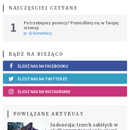
NAJCZĘŚCIEJ CZYTANE
1
Potrzebujesz pomocy? Pomodlimy się w Twojej
intencji
62 komentarzy
BĄDŹ NA BIEŻĄCO
ŚLEDŹ NAS NA FACEBOOKU
ŚLEDŹ NAS NA TWITTERZE
ŚLEDŹ NAS NA INSTAGRAMIE
POWIĄZANE ARTYKUŁY
Indonezja: trzech zabitych w