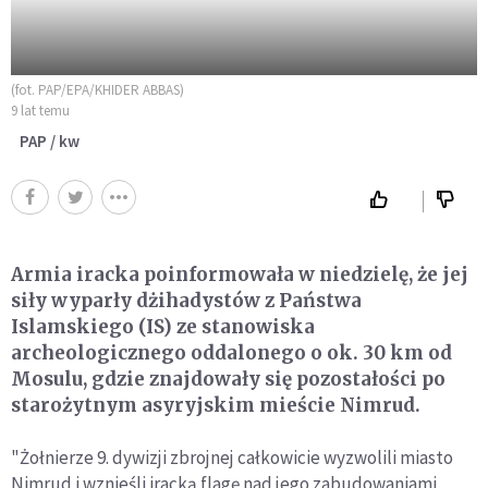
(fot. PAP/EPA/KHIDER ABBAS)
9 lat temu
PAP / kw
Armia iracka poinformowała w niedzielę, że jej
siły wyparły dżihadystów z Państwa
Islamskiego (IS) ze stanowiska
archeologicznego oddalonego o ok. 30 km od
Mosulu, gdzie znajdowały się pozostałości po
starożytnym asyryjskim mieście Nimrud.
"Żołnierze 9. dywizji zbrojnej całkowicie wyzwolili miasto
Nimrud i wznieśli iracką flagę nad jego zabudowaniami,