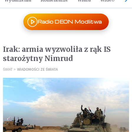
Radio DEON Modlitwa
Irak: armia wyzwoliła z rąk IS
starożytny Nimrud
ŚWIAT
WIADOMOŚCI ZE ŚWIATA