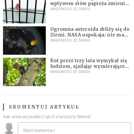
wpływem słów papieża zmienił
zdanie
WIADOMOŚCI ZE ŚWIATA
Ogromna asteroida zbliży się do
Ziemi. NASA uspokaja: nie ma
zagrożenia
WIADOMOŚCI ZE ŚWIATA
Kot przez trzy lata wymykał się
ludziom, zjadając wymierające
kaczki. W końcu popełnił
WIADOMOŚCI ZE ŚWIATA
fatalny błąd
SKOMENTUJ ARTYKUŁ
Irak: armia wyzwoliła z rąk IS starożytny Nimrud