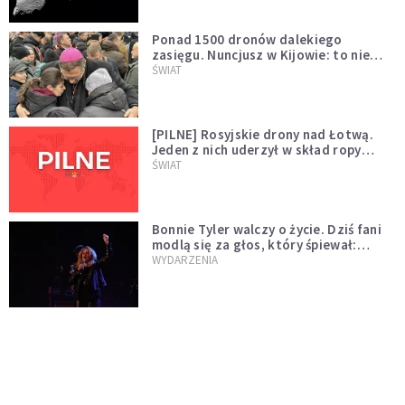
Ponad 1500 dronów dalekiego
zasięgu. Nuncjusz w Kijowie: to nie
wygląda na wolę zakończenia wojny
ŚWIAT
[PILNE] Rosyjskie drony nad Łotwą.
Jeden z nich uderzył w skład ropy
naftowej
ŚWIAT
Bonnie Tyler walczy o życie. Dziś fani
modlą się za głos, który śpiewał:
"Lord, help me"
WYDARZENIA