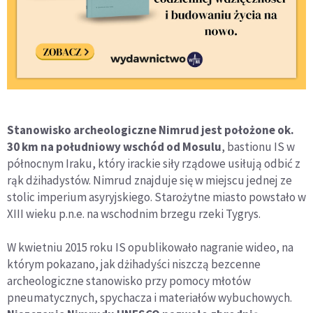
Stanowisko archeologiczne Nimrud jest położone ok.
30 km na południowy wschód od Mosulu
, bastionu IS w
północnym Iraku, który irackie siły rządowe usiłują odbić z
rąk dżihadystów. Nimrud znajduje się w miejscu jednej ze
stolic imperium asyryjskiego. Starożytne miasto powstało w
XIII wieku p.n.e. na wschodnim brzegu rzeki Tygrys.
W kwietniu 2015 roku IS opublikowało nagranie wideo, na
którym pokazano, jak dżihadyści niszczą bezcenne
archeologiczne stanowisko przy pomocy młotów
pneumatycznych, spychacza i materiałów wybuchowych.