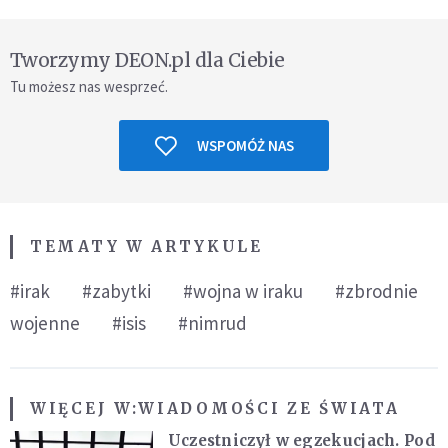
Tworzymy DEON.pl dla Ciebie
Tu możesz nas wesprzeć.
WSPOMÓŻ NAS
TEMATY W ARTYKULE
#irak
#zabytki
#wojna w iraku
#zbrodnie
wojenne
#isis
#nimrud
WIĘCEJ W:
WIADOMOŚCI ZE ŚWIATA
Uczestniczył w egzekucjach. Pod