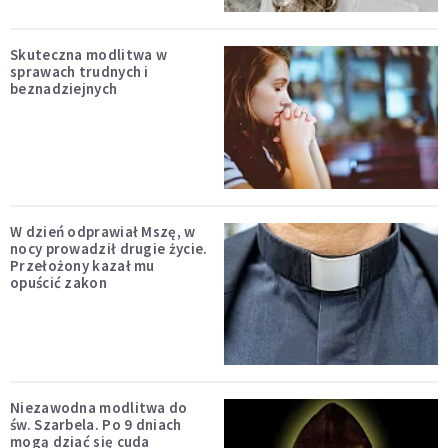
Skuteczna modlitwa w
sprawach trudnych i
beznadziejnych
W dzień odprawiał Mszę, w
nocy prowadził drugie życie.
Przełożony kazał mu
opuścić zakon
Niezawodna modlitwa do
św. Szarbela. Po 9 dniach
mogą dziać się cuda