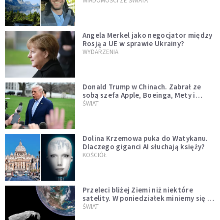
WIADOMOŚCI ZE ŚWIATA
Angela Merkel jako negocjator między
Rosją a UE w sprawie Ukrainy?
WYDARZENIA
Donald Trump w Chinach. Zabrał ze
sobą szefa Apple, Boeinga, Mety i
Muska
ŚWIAT
Dolina Krzemowa puka do Watykanu.
Dlaczego giganci AI słuchają księży?
KOŚCIÓŁ
Przeleci bliżej Ziemi niż niektóre
satelity. W poniedziałek miniemy się z
asteroidą, która poprzedzi znacznie
ŚWIAT
większego "gościa"