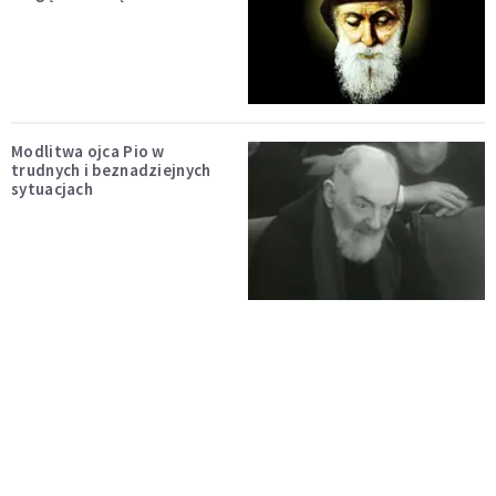
Modlitwa ojca Pio w
trudnych i beznadziejnych
sytuacjach