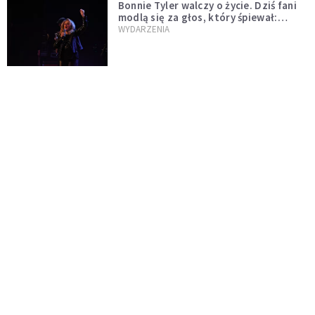
Bonnie Tyler walczy o życie. Dziś fani
modlą się za głos, który śpiewał:
"Lord, help me"
WYDARZENIA