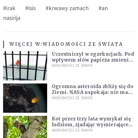
#irak
#isis
#krwawy zamach
#an
nasirija
WIĘCEJ W:
WIADOMOŚCI ZE ŚWIATA
Uczestniczył w egzekucjach. Pod
wpływem słów papieża zmienił
zdanie
WIADOMOŚCI ZE ŚWIATA
Ogromna asteroida zbliży się do
Ziemi. NASA uspokaja: nie ma
zagrożenia
WIADOMOŚCI ZE ŚWIATA
Kot przez trzy lata wymykał się
ludziom, zjadając wymierające
kaczki. W końcu popełnił
WIADOMOŚCI ZE ŚWIATA
fatalny błąd