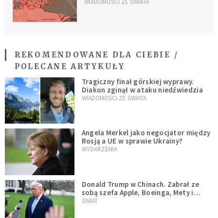
Putin gratuluje zwycięstwa
WIADOMOŚCI ZE ŚWIATA
nad ISIS
REKOMENDOWANE DLA CIEBIE /
POLECANE ARTYKUŁY
Tragiczny finał górskiej wyprawy.
Diakon zginął w ataku niedźwiedzia
WIADOMOŚCI ZE ŚWIATA
Angela Merkel jako negocjator między
Rosją a UE w sprawie Ukrainy?
WYDARZENIA
Donald Trump w Chinach. Zabrał ze
sobą szefa Apple, Boeinga, Mety i
Muska
ŚWIAT