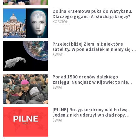
Dolina Krzemowa puka do Watykanu.
Dlaczego giganci AI słuchają księży?
KOŚCIÓŁ
Przeleci bliżej Ziemi niż niektóre
satelity. W poniedziałek miniemy się z
asteroidą, która poprzedzi znacznie
ŚWIAT
większego "gościa"
Ponad 1500 dronów dalekiego
zasięgu. Nuncjusz w Kijowie: to nie
wygląda na wolę zakończenia wojny
ŚWIAT
[PILNE] Rosyjskie drony nad Łotwą.
Jeden z nich uderzył w skład ropy
naftowej
ŚWIAT