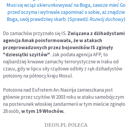
Musi się wciąż ukierunkowywać na Boga, zawsze mieć Go
przed oczyma i wytrwale zapominać o sobie, aż znajdzie
Boga, swój prawdziwy skarb. (Sprawdź:
Rozwój duchowy
)
Do zamachów przyznało się IS.
Związana z dżihadystami
agencja Amak poinformowała, że w atakach
przeprowadzonych przez bojowników IS zginęły
"dziesiątki szyitów"
. Jak podała agencja AFP, to
najbardziej krwawe zamachy terrorystyczne w Iraku od
czasu, gdy w lipcu siły rządowe odbiły z rąk dżihadystów
położony na północy kraju Mosul.
Położona nad Eufratem An-Nasirija zamieszkana jest
głównie przez szyitów. W 2003 roku w ataku samobójczym
na posterunek włoskiej żandarmerii w tym mieście zginęło
28 osób,
w tym 19 Włochów.
DEON.PL POLECA