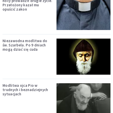
nocy prowadził drugie życie.
Przełożony kazał mu
opuścić zakon
Niezawodna modlitwa do
św. Szarbela. Po 9 dniach
mogą dziać się cuda
Modlitwa ojca Pio w
trudnych i beznadziejnych
sytuacjach