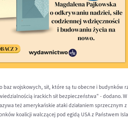
go baz wojskowych, sił, które są tu obecne i budynków
iedzialnością irackich sił bezpieczeństwa" - dodano. W
azywa też amerykańskie ataki działaniem sprzecznym z
onków koalicji walczącej pod egidą USA z Państwem Is