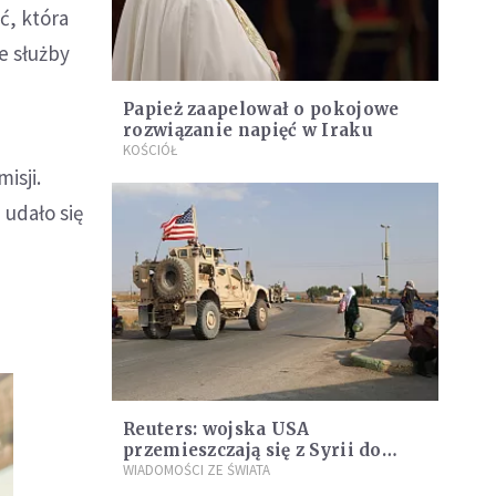
ć, która
e służby
Papież zaapelował o pokojowe
rozwiązanie napięć w Iraku
KOŚCIÓŁ
isji.
 udało się
Reuters: wojska USA
przemieszczają się z Syrii do
Iraku
WIADOMOŚCI ZE ŚWIATA