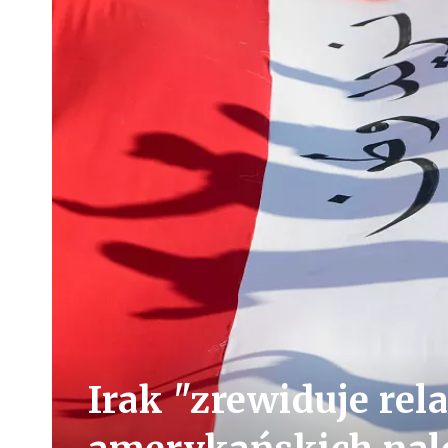
Irak "zrewiduje rel