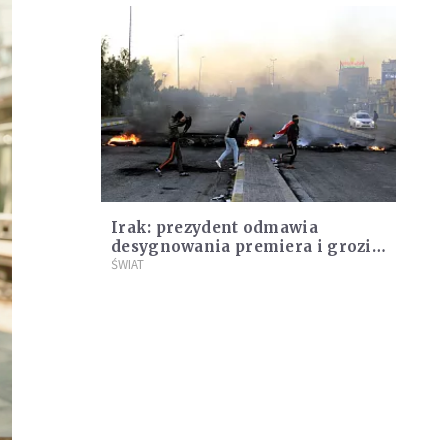
Irak: prezydent odmawia
desygnowania premiera i grozi
dymisją
ŚWIAT