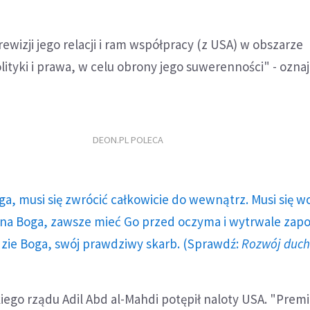
ewizji jego relacji i ram współpracy (z USA) w obszarze
ityki i prawa, w celu obrony jego suwerenności" - oznaj
DEON.PL POLECA
ga, musi się zwrócić całkowicie do wewnątrz. Musi się w
a Boga, zawsze mieć Go przed oczyma i wytrwale zap
dzie Boga, swój prawdziwy skarb. (Sprawdź:
Rozwój duc
kiego rządu Adil Abd al-Mahdi potępił naloty USA. "Premi