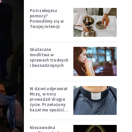
Potrzebujesz
pomocy?
Pomodlimy się w
Twojej intencji
Skuteczna
modlitwa w
sprawach trudnych
i beznadziejnych
W dzień odprawiał
Mszę, w nocy
prowadził drugie
życie. Przełożony
kazał mu opuścić
zakon
Niezawodna