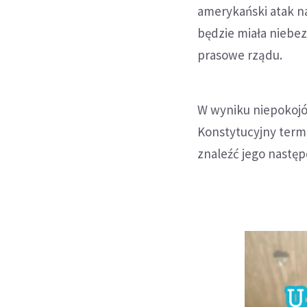
amerykański atak na
będzie miała niebe
prasowe rządu.
W wyniku niepokojó
Konstytucyjny termi
znaleźć jego następ