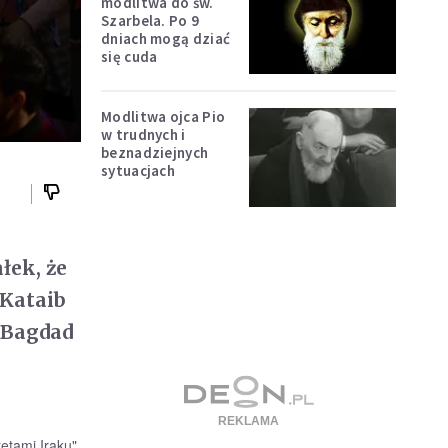
modlitwa do św.
Szarbela. Po 9
dniach mogą dziać
się cuda
Modlitwa ojca Pio
w trudnych i
beznadziejnych
sytuacjach
łek, że
 Kataib
 Bagdad
tetami Iraku"