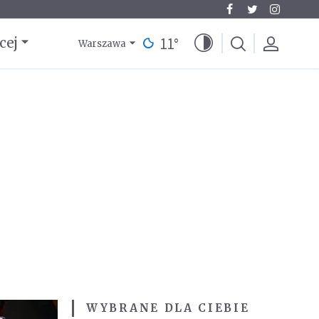
11
°
cej
Warszawa
WYBRANE DLA CIEBIE