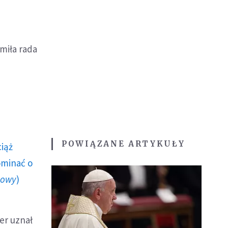
miła rada
POWIĄZANE ARTYKUŁY
ciąż
ominać o
howy
)
er uznał