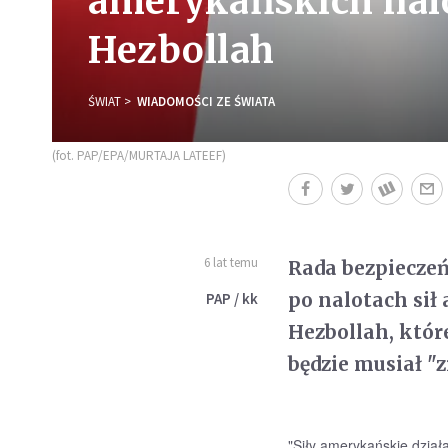
amerykańskich nalo
Hezbollah
ŚWIAT
WIADOMOŚCI ZE ŚWIATA
(fot. PAP/EPA/MURTAJA LATEEF)
6 lat temu
Rada bezpieczeń
po nalotach sił 
PAP / kk
Hezbollah, któr
będzie musiał "z
"Siły amerykańskie działa