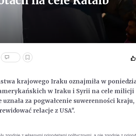
tach na cele Kataib
stwa krajowego Iraku oznajmiła w poniedzia
amerykańskich w Iraku i Syrii na cele milicji
e uznała za pogwałcenie suwerenności kraju,
rewidować relacje z USA".
ły zgodnie z własnymi priorytetami politycznymi, a nie zgodnie z priory