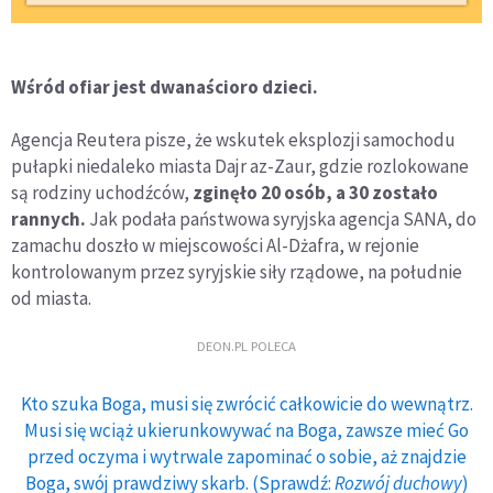
Wśród ofiar jest dwanaścioro dzieci.
Agencja Reutera pisze, że wskutek eksplozji samochodu
pułapki niedaleko miasta Dajr az-Zaur, gdzie rozlokowane
są rodziny uchodźców,
zginęło 20 osób, a 30 zostało
rannych.
Jak podała państwowa syryjska agencja SANA, do
zamachu doszło w miejscowości Al-Dżafra, w rejonie
kontrolowanym przez syryjskie siły rządowe, na południe
od miasta.
DEON.PL POLECA
Kto szuka Boga, musi się zwrócić całkowicie do wewnątrz.
Musi się wciąż ukierunkowywać na Boga, zawsze mieć Go
przed oczyma i wytrwale zapominać o sobie, aż znajdzie
Boga, swój prawdziwy skarb. (Sprawdź:
Rozwój duchowy
)