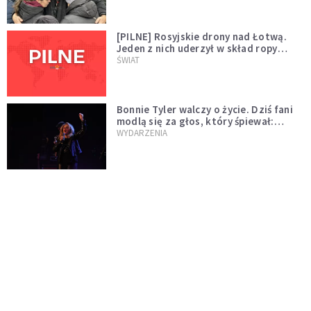
[PILNE] Rosyjskie drony nad Łotwą.
Jeden z nich uderzył w skład ropy
naftowej
ŚWIAT
Bonnie Tyler walczy o życie. Dziś fani
modlą się za głos, który śpiewał:
"Lord, help me"
WYDARZENIA