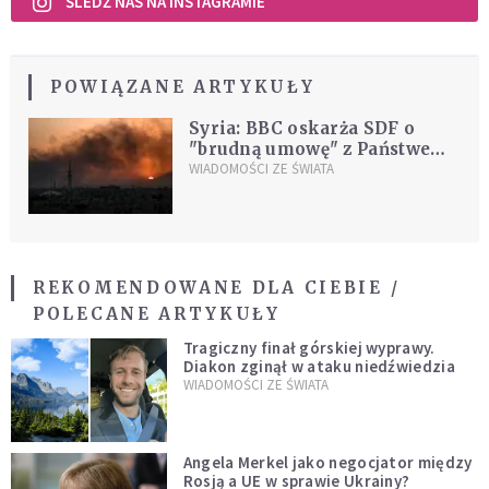
ŚLEDŹ NAS NA INSTAGRAMIE
POWIĄZANE ARTYKUŁY
Syria: BBC oskarża SDF o
"brudną umowę" z Państwem
Islamskim
WIADOMOŚCI ZE ŚWIATA
REKOMENDOWANE DLA CIEBIE /
POLECANE ARTYKUŁY
Tragiczny finał górskiej wyprawy.
Diakon zginął w ataku niedźwiedzia
WIADOMOŚCI ZE ŚWIATA
Angela Merkel jako negocjator między
Rosją a UE w sprawie Ukrainy?