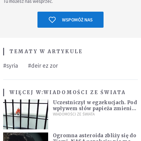
Tu możesz nas wesprzeć.
WSPOMÓŻ NAS
TEMATY W ARTYKULE
#syria
#deir ez zor
WIĘCEJ W:
WIADOMOŚCI ZE ŚWIATA
Uczestniczył w egzekucjach. Pod
wpływem słów papieża zmienił
zdanie
WIADOMOŚCI ZE ŚWIATA
Ogromna asteroida zbliży się do