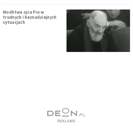
Modlitwa ojca Pio w
trudnych i beznadziejnych
sytuacjach