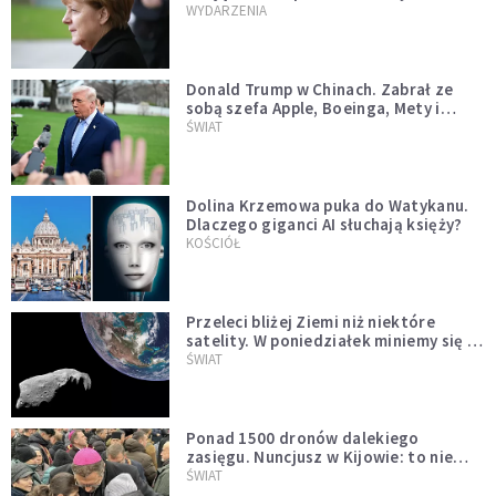
WYDARZENIA
Donald Trump w Chinach. Zabrał ze
sobą szefa Apple, Boeinga, Mety i
Muska
ŚWIAT
Dolina Krzemowa puka do Watykanu.
Dlaczego giganci AI słuchają księży?
KOŚCIÓŁ
Przeleci bliżej Ziemi niż niektóre
satelity. W poniedziałek miniemy się z
asteroidą, która poprzedzi znacznie
ŚWIAT
większego "gościa"
Ponad 1500 dronów dalekiego
zasięgu. Nuncjusz w Kijowie: to nie
wygląda na wolę zakończenia wojny
ŚWIAT