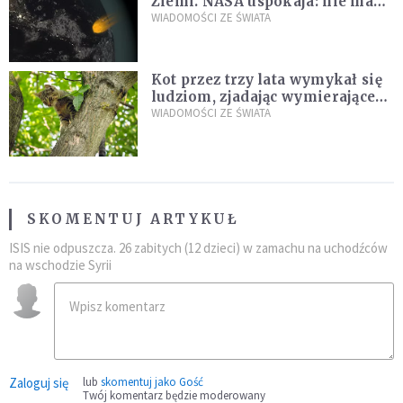
Ziemi. NASA uspokaja: nie ma
zagrożenia
WIADOMOŚCI ZE ŚWIATA
Kot przez trzy lata wymykał się
ludziom, zjadając wymierające
kaczki. W końcu popełnił
WIADOMOŚCI ZE ŚWIATA
fatalny błąd
SKOMENTUJ ARTYKUŁ
ISIS nie odpuszcza. 26 zabitych (12 dzieci) w zamachu na uchodźców
na wschodzie Syrii
Zaloguj się
lub
skomentuj jako Gość
Twój komentarz będzie moderowany