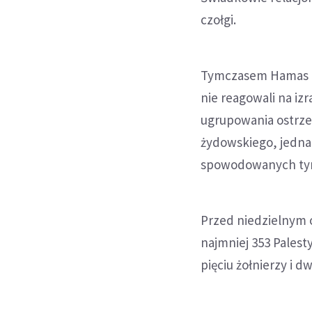
czołgi.
Tymczasem Hamas zw
nie reagowali na iz
ugrupowania ostrzel
żydowskiego, jednak
spowodowanych ty
Przed niedzielnym o
najmniej 353 Palest
pięciu żołnierzy i d