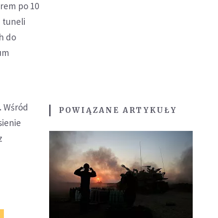
orem po 10
 tuneli
h do
ium
. Wśród
POWIĄZANE ARTYKUŁY
sienie
z