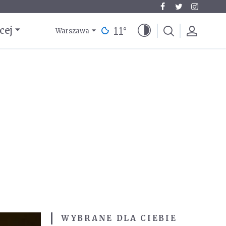
11
°
cej
Warszawa
WYBRANE DLA CIEBIE