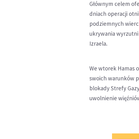
Głównym celem ofen
dniach operacji otni
podziemnych wierc
ukrywania wyrzutni 
Izraela.
We wtorek Hamas odr
swoich warunków pa
blokady Strefy Gazy
uwolnienie więźnió