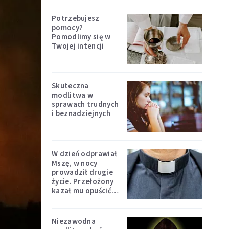
Potrzebujesz
pomocy?
Pomodlimy się w
Twojej intencji
Skuteczna
modlitwa w
sprawach trudnych
i beznadziejnych
W dzień odprawiał
Mszę, w nocy
prowadził drugie
życie. Przełożony
kazał mu opuścić
zakon
Niezawodna