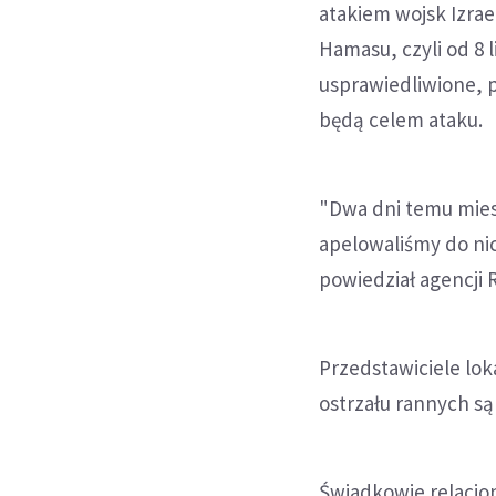
atakiem wojsk Izra
Hamasu, czyli od 8 l
usprawiedliwione, p
będą celem ataku.
"Dwa dni temu mies
apelowaliśmy do nic
powiedział agencji 
Przedstawiciele lok
ostrzału rannych są 
Świadkowie relacjon