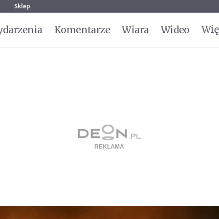
g
Sklep
Wię
darzenia
Komentarze
Wiara
Wideo