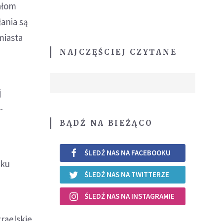
ałom
łania są
miasta
NAJCZĘŚCIEJ CZYTANE
j
-
BĄDŹ NA BIEŻĄCO
ŚLEDŹ NAS NA FACEBOOKU
iku
ŚLEDŹ NAS NA TWITTERZE
ŚLEDŹ NAS NA INSTAGRAMIE
zraelskie