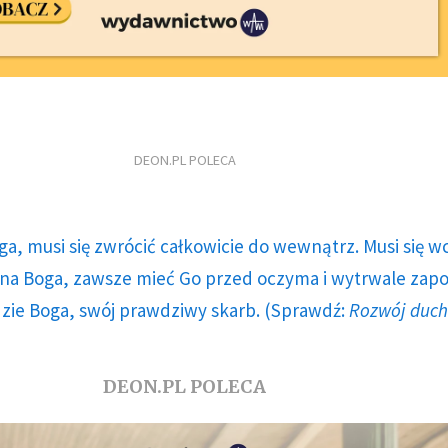
DEON.PL POLECA
ga, musi się zwrócić całkowicie do wewnątrz. Musi się w
a Boga, zawsze mieć Go przed oczyma i wytrwale zap
dzie Boga, swój prawdziwy skarb. (Sprawdź:
Rozwój duc
DEON.PL POLECA