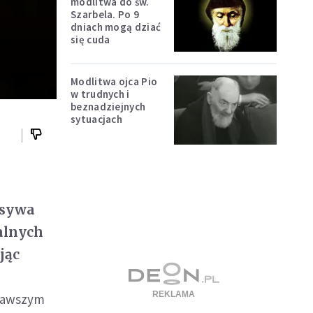
modlitwa do św.
Szarbela. Po 9
dniach mogą dziać
się cuda
Modlitwa ojca Pio
w trudnych i
beznadziejnych
sytuacjach
nsywa
alnych
jąc
rwawszym