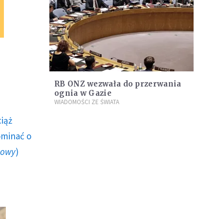
RB ONZ wezwała do przerwania
ognia w Gazie
WIADOMOŚCI ZE ŚWIATA
ciąż
ominać o
howy
)