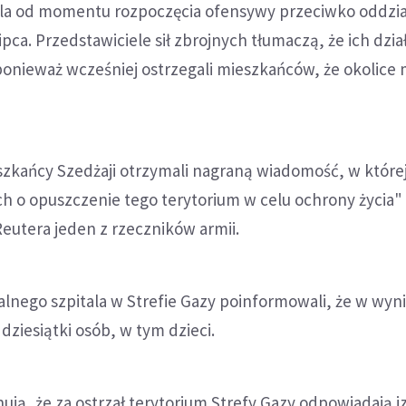
ela od momentu rozpoczęcia ofensywy przeciwko oddzi
ipca. Przedstawiciele sił zbrojnych tłumaczą, że ich dzia
onieważ wcześniej ostrzegali mieszkańców, że okolice 
zkańcy Szedżaji otrzymali nagraną wiadomość, w które
h o opuszczenie tego terytorium w celu ochrony życia" 
Reutera jeden z rzeczników armii.
alnego szpitala w Strefie Gazy poinformowali, że w wyn
dziesiątki osób, w tym dzieci.
ują, że za ostrzał terytorium Strefy Gazy odpowiadają i