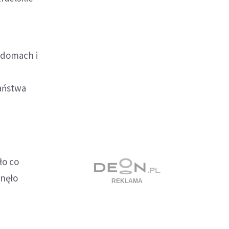
 domach i
państwa
ło co
inęło