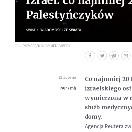
Izrael: co najmniej
Palestyńczyków
ŚWIAT
WIADOMOŚCI ZE ŚWIATA
(fot. PAP/EPA/MOHAMMED SABER)
12 lat temu
Co najmniej 20 
izraelskiego os
PAP / mh
wymierzona w r
służb medycznyc
domy.
Agencja Reutera zw