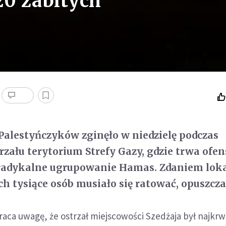
 20 zabitych
Palestyńczyków zginęło w niedzielę podczas
trzału terytorium Strefy Gazy, gdzie trwa ofe
adykalne ugrupowanie Hamas. Zdaniem lok
h tysiące osób musiało się ratować, opuszcza
raca uwagę, że ostrzał miejscowości Szedżaja był najk