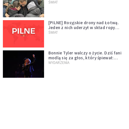
wygląda na wolę zakończenia wojny
ŚWIAT
[PILNE] Rosyjskie drony nad Łotwą.
Jeden z nich uderzył w skład ropy
naftowej
ŚWIAT
Bonnie Tyler walczy o życie. Dziś fani
modlą się za głos, który śpiewał:
"Lord, help me"
WYDARZENIA