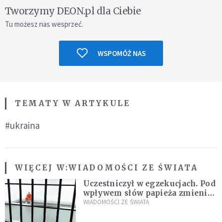
Tworzymy DEON.pl dla Ciebie
Tu możesz nas wesprzeć.
WSPOMÓŻ NAS
TEMATY W ARTYKULE
#ukraina
WIĘCEJ W:
WIADOMOŚCI ZE ŚWIATA
Uczestniczył w egzekucjach. Pod
wpływem słów papieża zmienił
zdanie
WIADOMOŚCI ZE ŚWIATA