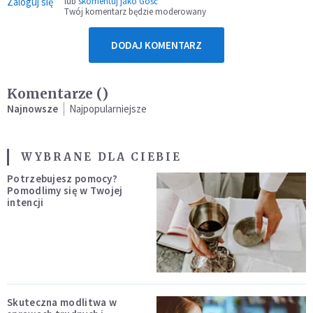
Zaloguj się
lub
skomentuj jako Gość
Twój komentarz będzie moderowany
DODAJ KOMENTARZ
Komentarze (
)
Najnowsze
Najpopularniejsze
WYBRANE DLA CIEBIE
Potrzebujesz pomocy?
Pomodlimy się w Twojej
intencji
Skuteczna modlitwa w