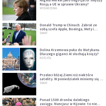
Angela Merkel jako negocjator między
Rosją a UE w sprawie Ukrainy?
WYDARZENIA
Donald Trump w Chinach. Zabrał ze
sobą szefa Apple, Boeinga, Mety i
Muska
ŚWIAT
Dolina Krzemowa puka do Watykanu.
Dlaczego giganci AI słuchają księży?
KOŚCIÓŁ
Przeleci bliżej Ziemi niż niektóre
satelity. W poniedziałek miniemy się z
asteroidą, która poprzedzi znacznie
ŚWIAT
większego "gościa"
Ponad 1500 dronów dalekiego
zasięgu. Nuncjusz w Kijowie: to nie