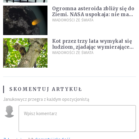
Ogromna asteroida zbliży się do
Ziemi. NASA uspokaja: nie ma
zagrożenia
WIADOMOŚCI ZE ŚWIATA
Kot przez trzy lata wymykał się
ludziom, zjadając wymierające
kaczki. W końcu popełnił
WIADOMOŚCI ZE ŚWIATA
fatalny błąd
SKOMENTUJ ARTYKUŁ
Janukowycz przegra z każdym opozycjonistą