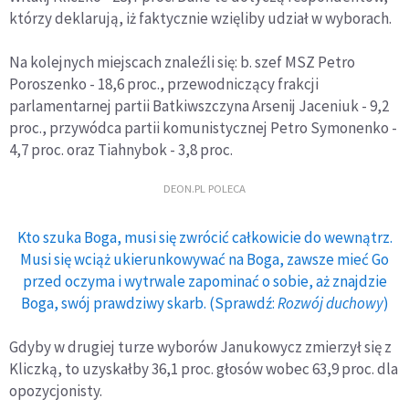
którzy deklarują, iż faktycznie wzięliby udział w wyborach.
Na kolejnych miejscach znaleźli się: b. szef MSZ Petro
Poroszenko - 18,6 proc., przewodniczący frakcji
parlamentarnej partii Batkiwszczyna Arsenij Jaceniuk - 9,2
proc., przywódca partii komunistycznej Petro Symonenko -
4,7 proc. oraz Tiahnybok - 3,8 proc.
DEON.PL POLECA
Kto szuka Boga, musi się zwrócić całkowicie do wewnątrz.
Musi się wciąż ukierunkowywać na Boga, zawsze mieć Go
przed oczyma i wytrwale zapominać o sobie, aż znajdzie
Boga, swój prawdziwy skarb. (Sprawdź:
Rozwój duchowy
)
Gdyby w drugiej turze wyborów Janukowycz zmierzył się z
Kliczką, to uzyskałby 36,1 proc. głosów wobec 63,9 proc. dla
opozycjonisty.