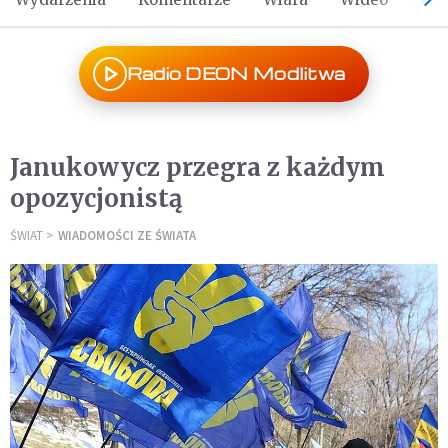
Radio DEON Modlitwa
Janukowycz przegra z każdym
opozycjonistą
ŚWIAT
WIADOMOŚCI ZE ŚWIATA