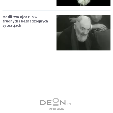
Modlitwa ojca Pio w
trudnych i beznadziejnych
sytuacjach