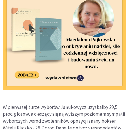
W pierwszej turze wyborów Janukowycz uzyskałby 29,5
proc. głosów, a cieszący się najwyższym poziomem sympatii
wyborczych wśród zwolenników opozycji znany bokser
Witalij Kliczko - 28,7 proc. Dane te dotyczą respondentów,