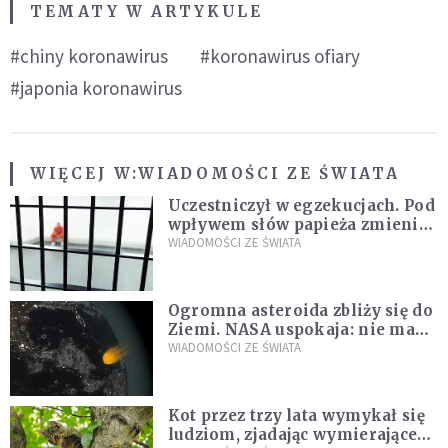
TEMATY W ARTYKULE
#chiny koronawirus
#koronawirus ofiary
#japonia koronawirus
WIĘCEJ W:
WIADOMOŚCI ZE ŚWIATA
Uczestniczył w egzekucjach. Pod
wpływem słów papieża zmienił
zdanie
WIADOMOŚCI ZE ŚWIATA
Ogromna asteroida zbliży się do
Ziemi. NASA uspokaja: nie ma
zagrożenia
WIADOMOŚCI ZE ŚWIATA
Kot przez trzy lata wymykał się
ludziom, zjadając wymierające