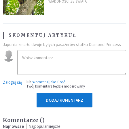
kaczki. W końcu popełnił
WIADOMOŚCI ZE ŚWIATA
fatalny błąd
SKOMENTUJ ARTYKUŁ
Japonia: zmarło dwoje byłych pasażerów statku Diamond Princess
Zaloguj się
lub
skomentuj jako Gość
Twój komentarz będzie moderowany
DODAJ KOMENTARZ
Komentarze (
)
Najnowsze
Najpopularniejsze