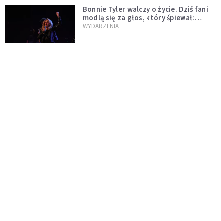
Bonnie Tyler walczy o życie. Dziś fani
modlą się za głos, który śpiewał:
"Lord, help me"
WYDARZENIA