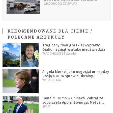
Diamond Princess
WIADOMOŚCI ZE ŚWIATA
REKOMENDOWANE DLA CIEBIE /
POLECANE ARTYKUŁY
Tragiczny finał górskiej wyprawy.
Diakon zginął w ataku niedźwiedzia
WIADOMOŚCI ZE ŚWIATA
Angela Merkel jako negocjator między
Rosją a UE w sprawie Ukrainy?
WYDARZENIA
Donald Trump w Chinach. Zabrał ze
sobą szefa Apple, Boeinga, Mety i
Muska
ŚWIAT