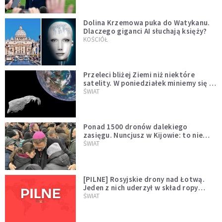
Dolina Krzemowa puka do Watykanu.
Dlaczego giganci AI słuchają księży?
KOŚCIÓŁ
Przeleci bliżej Ziemi niż niektóre
satelity. W poniedziałek miniemy się z
asteroidą, która poprzedzi znacznie
ŚWIAT
większego "gościa"
Ponad 1500 dronów dalekiego
zasięgu. Nuncjusz w Kijowie: to nie
wygląda na wolę zakończenia wojny
ŚWIAT
[PILNE] Rosyjskie drony nad Łotwą.
Jeden z nich uderzył w skład ropy
naftowej
ŚWIAT