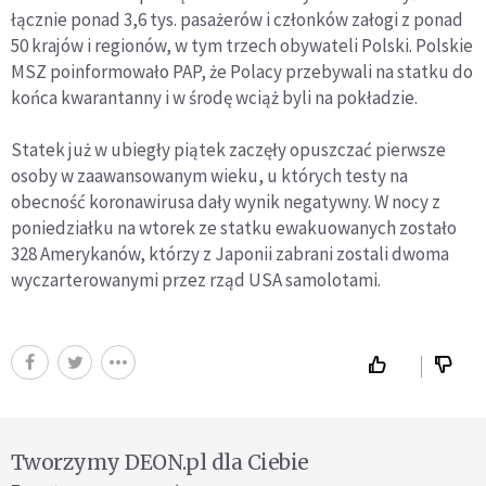
łącznie ponad 3,6 tys. pasażerów i członków załogi z ponad
50 krajów i regionów, w tym trzech obywateli Polski. Polskie
MSZ poinformowało PAP, że Polacy przebywali na statku do
końca kwarantanny i w środę wciąż byli na pokładzie.
Statek już w ubiegły piątek zaczęły opuszczać pierwsze
osoby w zaawansowanym wieku, u których testy na
obecność koronawirusa dały wynik negatywny. W nocy z
poniedziałku na wtorek ze statku ewakuowanych zostało
328 Amerykanów, którzy z Japonii zabrani zostali dwoma
wyczarterowanymi przez rząd USA samolotami.
Tworzymy DEON.pl dla Ciebie