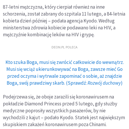
87-letni mężczyzna, który cierpiał również na inne
schorzenia, został zabrany do szpitala 11 lutego, a 84-letnia
kobieta dzień później – podała agencja Kyodo. Według
ministerstwa zdrowia kobiecie podawano leki na HIV, a
mężczyźnie kombinację leków na HIV i grypę.
DEON.PL POLECA
Kto szuka Boga, musi się zwrócić całkowicie do wewnątrz.
Musi się wciąż ukierunkowywać na Boga, zawsze mieć Go
przed oczyma i wytrwale zapominać o sobie, aż znajdzie
Boga, swój prawdziwy skarb. (Sprawdź:
Rozwój duchowy
)
Podejrzewa się, że oboje zarazili się koronawirusem na
pokładzie Diamond Princess przed 5 lutego, gdy służby
medyczne poprosiły wszystkich pasażerów, by nie
wychodzili z kajut – podało Kyodo. Statek jest największym
skupiskiem zakażeń koronawirusem poza Chinami.