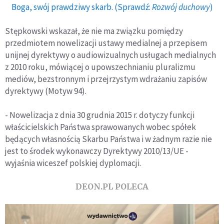
Boga, swój prawdziwy skarb. (Sprawdź:
Rozwój duchowy
)
Stępkowski wskazał, że nie ma związku pomiędzy
przedmiotem nowelizacji ustawy medialnej a przepisem
unijnej dyrektywy o audiowizualnych usługach medialnych
z 2010 roku, mówiącej o upowszechnianiu pluralizmu
mediów, bezstronnym i przejrzystym wdrażaniu zapisów
dyrektywy (Motyw 94).
- Nowelizacja z dnia 30 grudnia 2015 r. dotyczy funkcji
właścicielskich Państwa sprawowanych wobec spółek
będących własnością Skarbu Państwa i w żadnym razie nie
jest to środek wykonawczy Dyrektywy 2010/13/UE -
wyjaśnia wiceszef polskiej dyplomacji.
DEON.PL POLECA