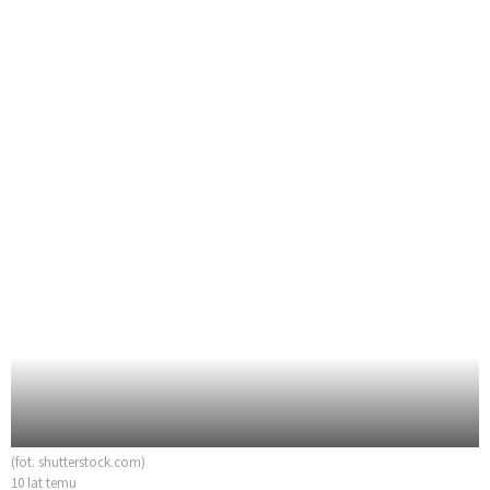
(fot. shutterstock.com)
10 lat temu