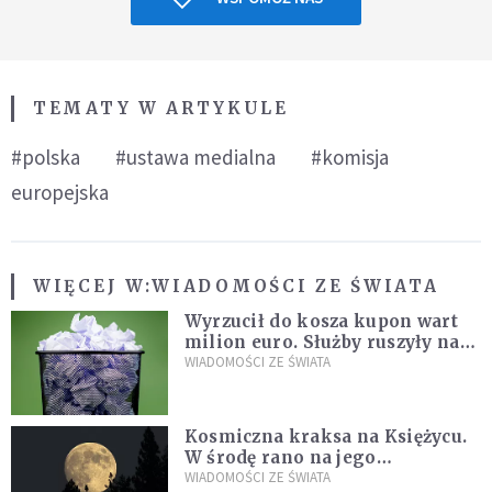
TEMATY W ARTYKULE
#polska
#ustawa medialna
#komisja
europejska
WIĘCEJ W:
WIADOMOŚCI ZE ŚWIATA
Wyrzucił do kosza kupon wart
milion euro. Służby ruszyły na
poszukiwania
WIADOMOŚCI ZE ŚWIATA
Kosmiczna kraksa na Księżycu.
W środę rano na jego
powierzchni dojdzie do
WIADOMOŚCI ZE ŚWIATA