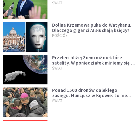
Muska
ŚWIAT
Dolina Krzemowa puka do Watykanu.
Dlaczego giganci AI słuchają księży?
KOŚCIÓŁ
Przeleci bliżej Ziemi niż niektóre
satelity. W poniedziałek miniemy się z
asteroidą, która poprzedzi znacznie
ŚWIAT
większego "gościa"
Ponad 1500 dronów dalekiego
zasięgu. Nuncjusz w Kijowie: to nie
wygląda na wolę zakończenia wojny
ŚWIAT
[PILNE] Rosyjskie drony nad Łotwą.
Jeden z nich uderzył w skład ropy
naftowej
ŚWIAT