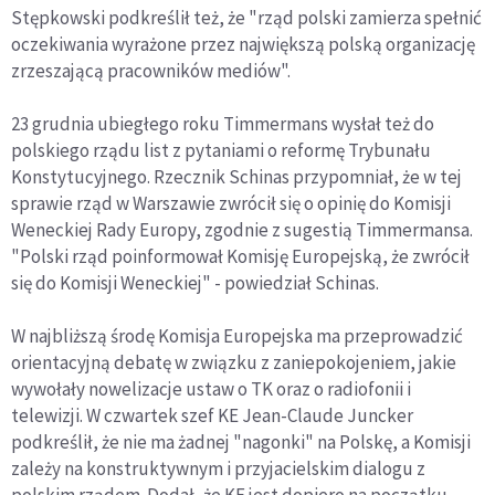
Stępkowski podkreślił też, że "rząd polski zamierza spełnić
oczekiwania wyrażone przez największą polską organizację
zrzeszającą pracowników mediów".
23 grudnia ubiegłego roku Timmermans wysłał też do
polskiego rządu list z pytaniami o reformę Trybunału
Konstytucyjnego. Rzecznik Schinas przypomniał, że w tej
sprawie rząd w Warszawie zwrócił się o opinię do Komisji
Weneckiej Rady Europy, zgodnie z sugestią Timmermansa.
"Polski rząd poinformował Komisję Europejską, że zwrócił
się do Komisji Weneckiej" - powiedział Schinas.
W najbliższą środę Komisja Europejska ma przeprowadzić
orientacyjną debatę w związku z zaniepokojeniem, jakie
wywołały nowelizacje ustaw o TK oraz o radiofonii i
telewizji. W czwartek szef KE Jean-Claude Juncker
podkreślił, że nie ma żadnej "nagonki" na Polskę, a Komisji
zależy na konstruktywnym i przyjacielskim dialogu z