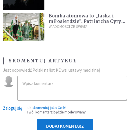
niezwykłego zdarzenia
Bomba atomowa to „łaska i
miłosierdzie”. Patriarcha Cyryl
wychwala Putina
WIADOMOŚCI ZE ŚWIATA
SKOMENTUJ ARTYKUŁ
Jest odpowiedź Polski na list KE ws. ustawy medialnej
Zaloguj się
lub
skomentuj jako Gość
Twój komentarz będzie moderowany
DODAJ KOMENTARZ