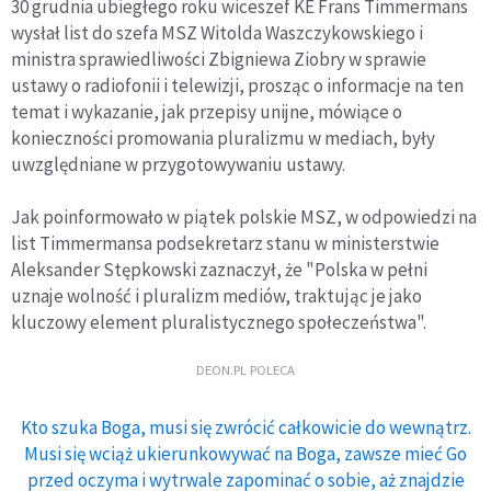
30 grudnia ubiegłego roku wiceszef KE Frans Timmermans
wysłał list do szefa MSZ Witolda Waszczykowskiego i
ministra sprawiedliwości Zbigniewa Ziobry w sprawie
ustawy o radiofonii i telewizji, prosząc o informacje na ten
temat i wykazanie, jak przepisy unijne, mówiące o
konieczności promowania pluralizmu w mediach, były
uwzględniane w przygotowywaniu ustawy.
Jak poinformowało w piątek polskie MSZ, w odpowiedzi na
list Timmermansa podsekretarz stanu w ministerstwie
Aleksander Stępkowski zaznaczył, że "Polska w pełni
uznaje wolność i pluralizm mediów, traktując je jako
kluczowy element pluralistycznego społeczeństwa".
DEON.PL POLECA
Kto szuka Boga, musi się zwrócić całkowicie do wewnątrz.
Musi się wciąż ukierunkowywać na Boga, zawsze mieć Go
przed oczyma i wytrwale zapominać o sobie, aż znajdzie