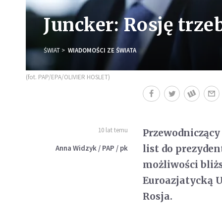
Juncker: Rosję trze
ŚWIAT
WIADOMOŚCI ZE ŚWIATA
(fot. PAP/EPA/OLIVIER HOSLET)
10 lat temu
Przewodniczący 
list do prezyde
Anna Widzyk / PAP / pk
możliwości bli
Euroazjatycką U
Rosja.