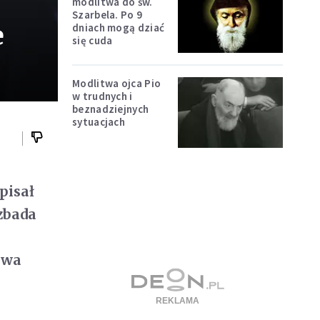
modlitwa do św.
Szarbela. Po 9
e
dniach mogą dziać
się cuda
Modlitwa ojca Pio
w trudnych i
beznadziejnych
sytuacjach
pisał
 zbada
ywa