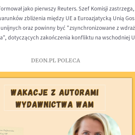
nformował jako pierwszy Reuters. Szef Komisji zastrzega,
warunków zbliżenia między UE a Euroazjatycką Unią Go
 unijnych oraz powinny być "zsynchronizowane z wdra
a", dotyczących zakończenia konfliktu na wschodniej U
DEON.PL POLECA