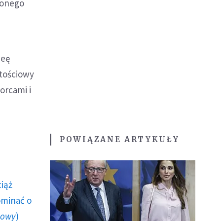
nionego
deę
rtościowy
orcami i
POWIĄZANE ARTYKUŁY
ciąż
ominać o
howy
)