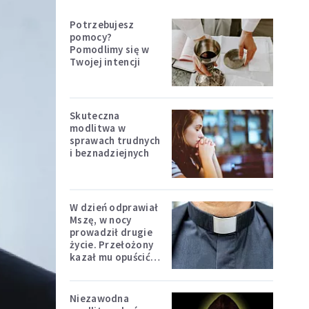
Potrzebujesz
pomocy?
Pomodlimy się w
Twojej intencji
Skuteczna
modlitwa w
sprawach trudnych
i beznadziejnych
W dzień odprawiał
Mszę, w nocy
prowadził drugie
życie. Przełożony
kazał mu opuścić
zakon
Niezawodna