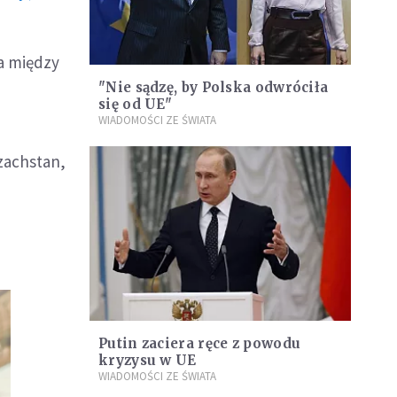
a między
"Nie sądzę, by Polska odwróciła
się od UE"
WIADOMOŚCI ZE ŚWIATA
zachstan,
Putin zaciera ręce z powodu
kryzysu w UE
WIADOMOŚCI ZE ŚWIATA