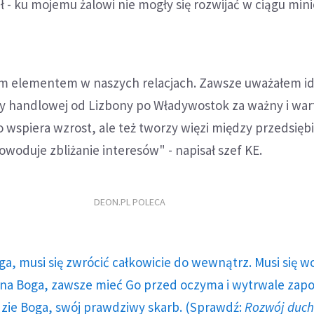
ał - ku mojemu żalowi nie mogły się rozwijać w ciągu mi
m elementem w naszych relacjach. Zawsze uważałem i
fy handlowej od Lizbony po Władywostok za ważny i wa
ko wspiera wzrost, ale też tworzy więzi między przedsiębi
woduje zbliżanie interesów" - napisał szef KE.
DEON.PL POLECA
ga, musi się zwrócić całkowicie do wewnątrz. Musi się w
a Boga, zawsze mieć Go przed oczyma i wytrwale zap
dzie Boga, swój prawdziwy skarb. (Sprawdź:
Rozwój duc