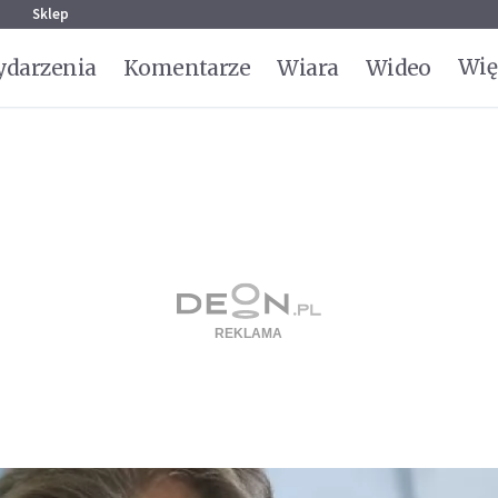
g
Sklep
Wię
darzenia
Komentarze
Wiara
Wideo