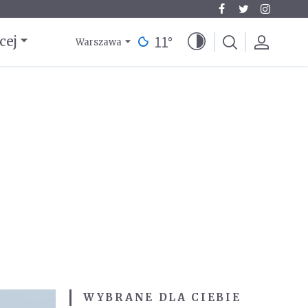
11
°
cej
Warszawa
WYBRANE DLA CIEBIE