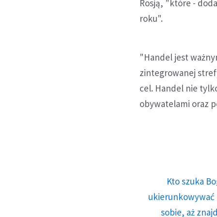
Rosją, "które - dod
roku".
"Handel jest ważny
zintegrowanej stre
cel. Handel nie tyl
obywatelami oraz po
Kto szuka Bo
ukierunkowywać n
sobie, aż znaj