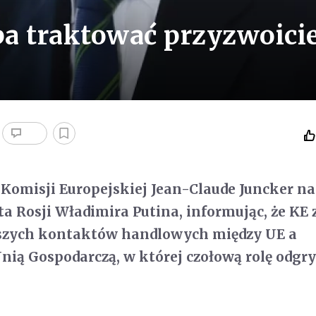
ba traktować przyzwoici
Komisji Europejskiej Jean-Claude Juncker na
nta Rosji Władimira Putina, informując, że KE
ższych kontaktów handlowych między UE a
nią Gospodarczą, w której czołową rolę odgr