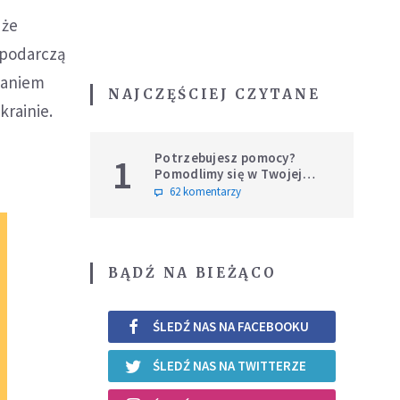
 że
spodarczą
żaniem
NAJCZĘŚCIEJ CZYTANE
krainie.
Potrzebujesz pomocy?
1
Pomodlimy się w Twojej
intencji
62 komentarzy
BĄDŹ NA BIEŻĄCO
ŚLEDŹ NAS NA FACEBOOKU
ŚLEDŹ NAS NA TWITTERZE