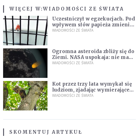
WIĘCEJ W:
WIADOMOŚCI ZE ŚWIATA
Uczestniczył w egzekucjach. Pod
wpływem słów papieża zmienił
zdanie
WIADOMOŚCI ZE ŚWIATA
Ogromna asteroida zbliży się do
Ziemi. NASA uspokaja: nie ma
zagrożenia
WIADOMOŚCI ZE ŚWIATA
Kot przez trzy lata wymykał się
ludziom, zjadając wymierające
kaczki. W końcu popełnił
WIADOMOŚCI ZE ŚWIATA
fatalny błąd
SKOMENTUJ ARTYKUŁ