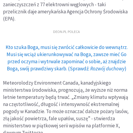
zanieczyszczeń z 77 elektrowni węglowych - taki
przelicznik daje amerykańska Agencja Ochrony Środowiska
(EPA).
DEON.PL POLECA
Kto szuka Boga, musi się zwrócić całkowicie do wewnątrz.
Musi się wciąż ukierunkowywać na Boga, zawsze mieć Go
przed oczyma i wytrwale zapominać o sobie, aż znajdzie
Boga, swój prawdziwy skarb. (Sprawdź:
Rozwój duchowy
)
Meteorolodzy Environment Canada, kanadyjskiego
ministerstwa środowiska, prognozują, że wyższe niż norma
letnie temperatury będą trwać. „Zmiany klimatu wpływają
na częstotliwość, długość i intensywność ekstremalnej
pogody w Kanadzie. To może oznaczać dalsze pożary lasów,
złą jakość powietrza, fale upałów, suszę” - stwierdza
ministerstwo w piątkowej serii wpisów na platformie X,
dawnym Twitterze.