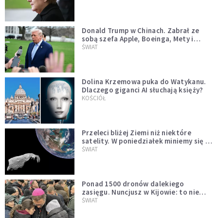
Donald Trump w Chinach. Zabrał ze
sobą szefa Apple, Boeinga, Mety i
Muska
ŚWIAT
Dolina Krzemowa puka do Watykanu.
Dlaczego giganci AI słuchają księży?
KOŚCIÓŁ
Przeleci bliżej Ziemi niż niektóre
satelity. W poniedziałek miniemy się z
asteroidą, która poprzedzi znacznie
ŚWIAT
większego "gościa"
Ponad 1500 dronów dalekiego
zasięgu. Nuncjusz w Kijowie: to nie
wygląda na wolę zakończenia wojny
ŚWIAT