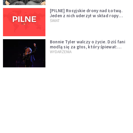
[PILNE] Rosyjskie drony nad Łotwą.
Jeden z nich uderzył w skład ropy
naftowej
ŚWIAT
Bonnie Tyler walczy o życie. Dziś fani
modlą się za głos, który śpiewał:
"Lord, help me"
WYDARZENIA