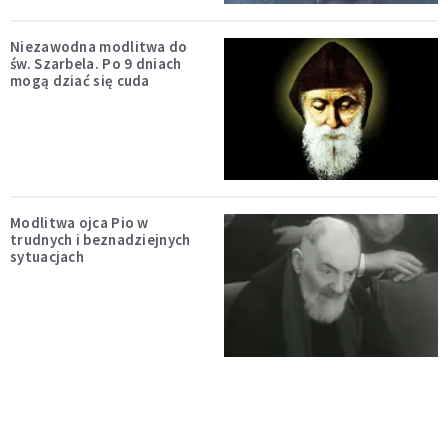
Niezawodna modlitwa do
św. Szarbela. Po 9 dniach
mogą dziać się cuda
Modlitwa ojca Pio w
trudnych i beznadziejnych
sytuacjach