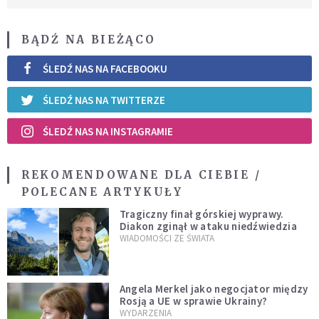
BĄDŹ NA BIEŻĄCO
ŚLEDŹ NAS NA FACEBOOKU
ŚLEDŹ NAS NA TWITTERZE
ŚLEDŹ NAS NA INSTAGRAMIE
REKOMENDOWANE DLA CIEBIE /
POLECANE ARTYKUŁY
Tragiczny finał górskiej wyprawy.
Diakon zginął w ataku niedźwiedzia
WIADOMOŚCI ZE ŚWIATA
Angela Merkel jako negocjator między
Rosją a UE w sprawie Ukrainy?
WYDARZENIA