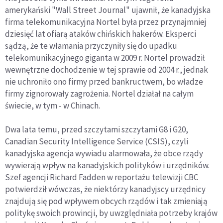
amerykański "Wall Street Journal" ujawnił, że kanadyjska
firma telekomunikacyjna Nortel była przez przynajmniej
dziesięć lat ofiarą ataków chińskich hakerów. Eksperci
sądzą, że te włamania przyczyniły się do upadku
telekomunikacyjnego giganta w 2009 r. Nortel prowadził
wewnętrzne dochodzenie w tej sprawie od 2004 r., jednak
nie uchroniło ono firmy przed bankructwem, bo władze
firmy zignorowały zagrożenia. Nortel działał na całym
świecie, w tym - w Chinach.
Dwa lata temu, przed szczytami szczytami G8 i G20,
Canadian Security Intelligence Service (CSIS), czyli
kanadyjska agencja wywiadu alarmowała, że obce rządy
wywierają wpływ na kanadyjskich polityków i urzędników.
Szef agencji Richard Fadden w reportażu telewizji CBC
potwierdził wówczas, że niektórzy kanadyjscy urzędnicy
znajdują się pod wpływem obcych rządów i tak zmieniają
politykę swoich prowincji, by uwzględniała potrzeby krajów