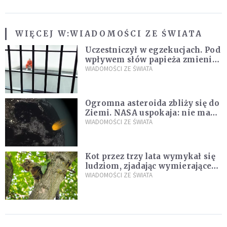
WIĘCEJ W:
WIADOMOŚCI ZE ŚWIATA
Uczestniczył w egzekucjach. Pod
wpływem słów papieża zmienił
zdanie
WIADOMOŚCI ZE ŚWIATA
Ogromna asteroida zbliży się do
Ziemi. NASA uspokaja: nie ma
zagrożenia
WIADOMOŚCI ZE ŚWIATA
Kot przez trzy lata wymykał się
ludziom, zjadając wymierające
kaczki. W końcu popełnił
WIADOMOŚCI ZE ŚWIATA
fatalny błąd