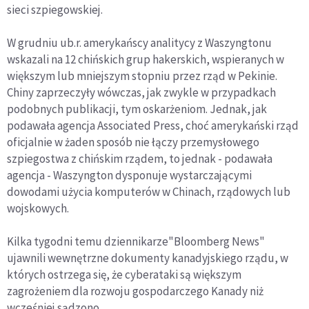
sieci szpiegowskiej.
W grudniu ub.r. amerykańscy analitycy z Waszyngtonu
wskazali na 12 chińskich grup hakerskich, wspieranych w
większym lub mniejszym stopniu przez rząd w Pekinie.
Chiny zaprzeczyły wówczas, jak zwykle w przypadkach
podobnych publikacji, tym oskarżeniom. Jednak, jak
podawała agencja Associated Press, choć amerykański rząd
oficjalnie w żaden sposób nie łączy przemysłowego
szpiegostwa z chińskim rządem, to jednak - podawała
agencja - Waszyngton dysponuje wystarczającymi
dowodami użycia komputerów w Chinach, rządowych lub
wojskowych.
Kilka tygodni temu dziennikarze"Bloomberg News"
ujawnili wewnętrzne dokumenty kanadyjskiego rządu, w
których ostrzega się, że cyberataki są większym
zagrożeniem dla rozwoju gospodarczego Kanady niż
wcześniej sądzono.