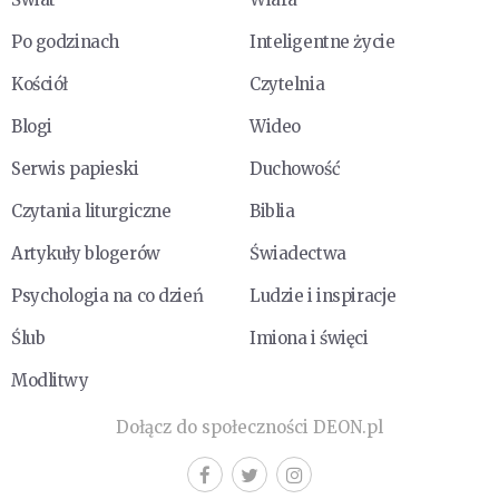
Po godzinach
Inteligentne życie
Kościół
Czytelnia
Blogi
Wideo
Serwis papieski
Duchowość
Czytania liturgiczne
Biblia
Artykuły blogerów
Świadectwa
Psychologia na co dzień
Ludzie i inspiracje
Ślub
Imiona i święci
Modlitwy
Dołącz do społeczności DEON.pl