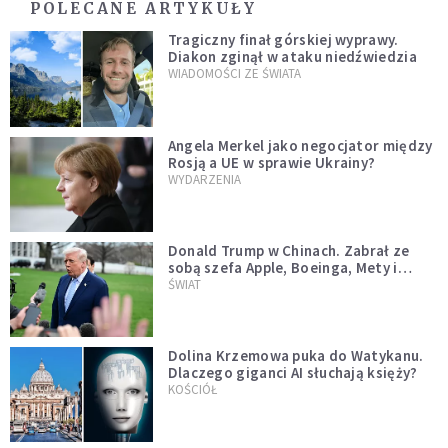
POLECANE ARTYKUŁY
Tragiczny finał górskiej wyprawy.
Diakon zginął w ataku niedźwiedzia
WIADOMOŚCI ZE ŚWIATA
Angela Merkel jako negocjator między
Rosją a UE w sprawie Ukrainy?
WYDARZENIA
Donald Trump w Chinach. Zabrał ze
sobą szefa Apple, Boeinga, Mety i
Muska
ŚWIAT
Dolina Krzemowa puka do Watykanu.
Dlaczego giganci AI słuchają księży?
KOŚCIÓŁ