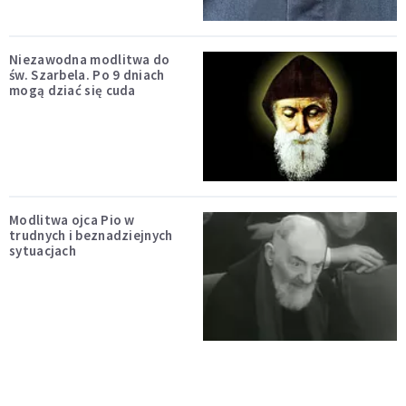
Niezawodna modlitwa do
św. Szarbela. Po 9 dniach
mogą dziać się cuda
Modlitwa ojca Pio w
trudnych i beznadziejnych
sytuacjach