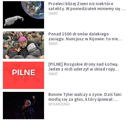
Przeleci bliżej Ziemi niż niektóre
satelity. W poniedziałek miniemy się z
asteroidą, która poprzedzi znacznie
ŚWIAT
większego "gościa"
Ponad 1500 dronów dalekiego
zasięgu. Nuncjusz w Kijowie: to nie
wygląda na wolę zakończenia wojny
ŚWIAT
[PILNE] Rosyjskie drony nad Łotwą.
Jeden z nich uderzył w skład ropy
naftowej
ŚWIAT
Bonnie Tyler walczy o życie. Dziś fani
modlą się za głos, który śpiewał:
"Lord, help me"
WYDARZENIA