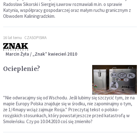
Radosław Sikorski i Siergiej Ławrow rozmawiali m.in. o sprawie
Katynia, współpracy gospodarczej oraz małym ruchu granicznym z
Obwodem Kaliningradzkim.
16 lat temu
CZASOPISMA
Marcin Żyła / „Znak” kwiecień 2010
Ocieplenie?
"Nie odwracajmy się od Wschodu. Jeśli lubimy się szczycić tym, że na
mapie Europy Polska znajduje się w środku, nie zapominajmy o tym,
że 1/4 mapy wciąż zajmuje Rosja." Przeczytaj tekst o polsko-
rosyjskich stosunkach, który powstał jeszcze przed katastrofą w
Smoleńsku. Czy po 10.04.2010 coś się zmieniło?