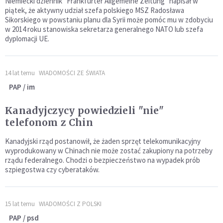
Niemiecki dziennik "Frankfurter Allgemeine Zeitung" napisał w
piątek, że aktywny udział szefa polskiego MSZ Radosława
Sikorskiego w powstaniu planu dla Syrii może pomóc mu w zdobyciu
w 2014 roku stanowiska sekretarza generalnego NATO lub szefa
dyplomacji UE.
14 lat temu
WIADOMOŚCI ZE ŚWIATA
PAP / im
Kanadyjczycy powiedzieli "nie"
telefonom z Chin
Kanadyjski rząd postanowił, że żaden sprzęt telekomunikacyjny
wyprodukowany w Chinach nie może zostać zakupiony na potrzeby
rządu federalnego. Chodzi o bezpieczeństwo na wypadek prób
szpiegostwa czy cyberataków.
15 lat temu
WIADOMOŚCI Z POLSKI
PAP / psd