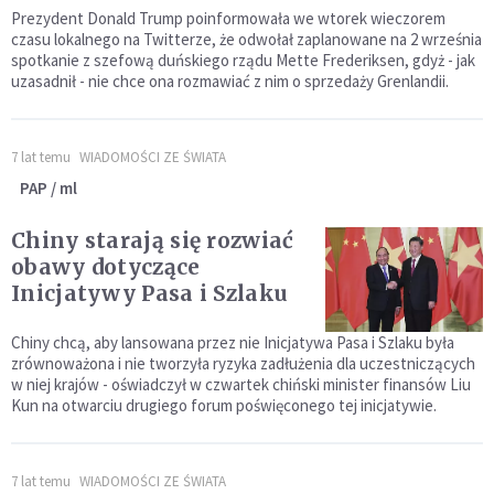
Prezydent Donald Trump poinformowała we wtorek wieczorem
czasu lokalnego na Twitterze, że odwołał zaplanowane na 2 września
spotkanie z szefową duńskiego rządu Mette Frederiksen, gdyż - jak
uzasadnił - nie chce ona rozmawiać z nim o sprzedaży Grenlandii.
7 lat temu
WIADOMOŚCI ZE ŚWIATA
PAP / ml
Chiny starają się rozwiać
obawy dotyczące
Inicjatywy Pasa i Szlaku
Chiny chcą, aby lansowana przez nie Inicjatywa Pasa i Szlaku była
zrównoważona i nie tworzyła ryzyka zadłużenia dla uczestniczących
w niej krajów - oświadczył w czwartek chiński minister finansów Liu
Kun na otwarciu drugiego forum poświęconego tej inicjatywie.
7 lat temu
WIADOMOŚCI ZE ŚWIATA