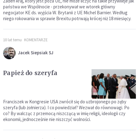
Żaden kraj, który jest poza UE, nie może liczyć na takie przywileje jak
państwa we Wspólnocie - przekonywał we wtorek główny
negocjator KE ds. wyjścia W. Brytanii z UE Michel Barnier. Według
niego rokowania w sprawie Brexitu potrwają krócej niż 18 miesięcy.
10 lat temu
KOMENTARZE
Jacek Siepsiak SJ
Papież do szeryfa
Franciszek w Kongresie USA zwrócił się do uzbrojonego po zęby
szeryfa (lub żołnierza). I co powiedział? Wezwał do równowagi. Po
co? By walcząc z przemocą niszczącą w imię religii, ideologii czy
ekonomii, jednocześnie nie niszczyć wolności.