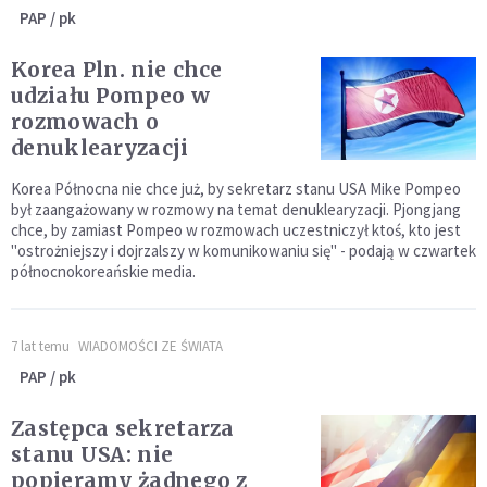
PAP / pk
Korea Pln. nie chce
udziału Pompeo w
rozmowach o
denuklearyzacji
Korea Północna nie chce już, by sekretarz stanu USA Mike Pompeo
był zaangażowany w rozmowy na temat denuklearyzacji. Pjongjang
chce, by zamiast Pompeo w rozmowach uczestniczył ktoś, kto jest
"ostrożniejszy i dojrzalszy w komunikowaniu się" - podają w czwartek
północnokoreańskie media.
7 lat temu
WIADOMOŚCI ZE ŚWIATA
PAP / pk
Zastępca sekretarza
stanu USA: nie
popieramy żadnego z