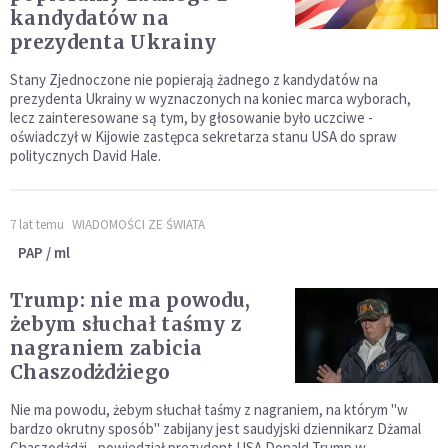
kandydatów na
prezydenta Ukrainy
Stany Zjednoczone nie popierają żadnego z kandydatów na
prezydenta Ukrainy w wyznaczonych na koniec marca wyborach,
lecz zainteresowane są tym, by głosowanie było uczciwe -
oświadczył w Kijowie zastępca sekretarza stanu USA do spraw
politycznych David Hale.
7 lat temu
WIADOMOŚCI ZE ŚWIATA
PAP / ml
Trump: nie ma powodu,
żebym słuchał taśmy z
nagraniem zabicia
Chaszodżdżiego
Nie ma powodu, żebym słuchał taśmy z nagraniem, na którym "w
bardzo okrutny sposób" zabijany jest saudyjski dziennikarz Dżamal
Chaszodżdżi - powiedział prezydent USA Donald Trump w