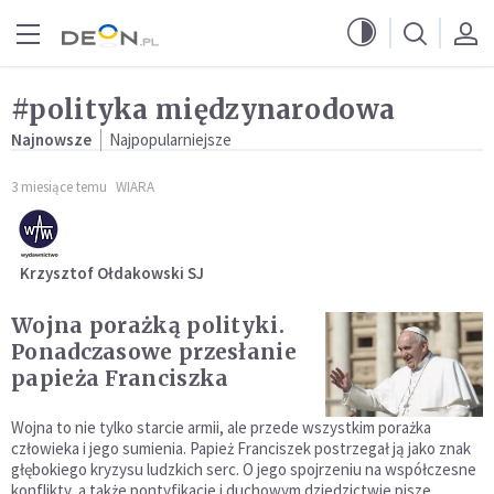
Przejdź do menu głównego
Przejdź do treści
#polityka międzynarodowa
Najnowsze
Najpopularniejsze
3 miesiące temu
WIARA
Krzysztof Ołdakowski SJ
Wojna porażką polityki.
Ponadczasowe przesłanie
papieża Franciszka
Wojna to nie tylko starcie armii, ale przede wszystkim porażka
człowieka i jego sumienia. Papież Franciszek postrzegał ją jako znak
głębokiego kryzysu ludzkich serc. O jego spojrzeniu na współczesne
konflikty, a także pontyfikacie i duchowym dziedzictwie pisze