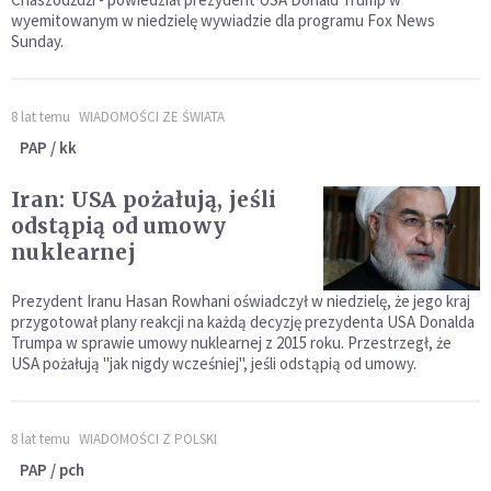
wyemitowanym w niedzielę wywiadzie dla programu Fox News
Sunday.
8 lat temu
WIADOMOŚCI ZE ŚWIATA
PAP / kk
Iran: USA pożałują, jeśli
odstąpią od umowy
nuklearnej
Prezydent Iranu Hasan Rowhani oświadczył w niedzielę, że jego kraj
przygotował plany reakcji na każdą decyzję prezydenta USA Donalda
Trumpa w sprawie umowy nuklearnej z 2015 roku. Przestrzegł, że
USA pożałują "jak nigdy wcześniej", jeśli odstąpią od umowy.
8 lat temu
WIADOMOŚCI Z POLSKI
PAP / pch