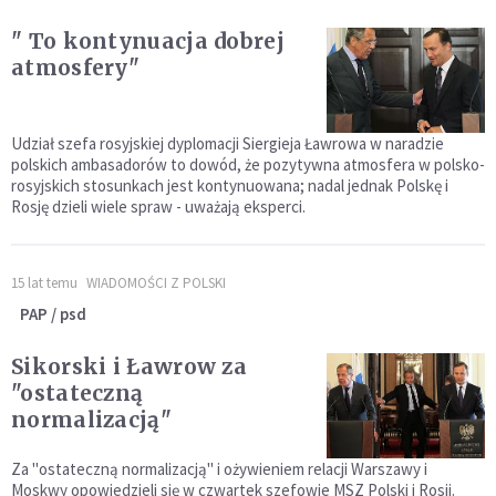
" To kontynuacja dobrej
atmosfery"
Udział szefa rosyjskiej dyplomacji Siergieja Ławrowa w naradzie
polskich ambasadorów to dowód, że pozytywna atmosfera w polsko-
rosyjskich stosunkach jest kontynuowana; nadal jednak Polskę i
Rosję dzieli wiele spraw - uważają eksperci.
15 lat temu
WIADOMOŚCI Z POLSKI
PAP / psd
Sikorski i Ławrow za
"ostateczną
normalizacją"
Za "ostateczną normalizacją" i ożywieniem relacji Warszawy i
Moskwy opowiedzieli się w czwartek szefowie MSZ Polski i Rosji.