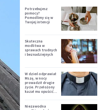
Potrzebujesz
pomocy?
Pomodlimy się w
Twojej intencji
Skuteczna
modlitwa w
sprawach trudnych
i beznadziejnych
W dzień odprawiał
Mszę, w nocy
prowadził drugie
życie. Przełożony
kazał mu opuścić
zakon
Niezawodna