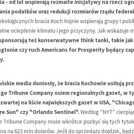
 - od lat wspierają rozmaite inicjatywy na rzecz ogr
zania podatków oraz redukcji rozmiarów rządu federa
ekologicznych bracia Koch hojnie wspierają grupy i publ
lne ocieplenie klimatu i jego przyczyny. Jak wskazuje 
 sponsorują też konserwatywne think tanki, takie jak
ngtonie czy ruch Americans for Prosperity będący za
y.
skie media doniosły, że bracia Kochowie usiłują prz
go Tribune Company osiem regionalnych gazet, w t
zwartej na liście największych gazet w USA, "Chicag
re Sun" czy "Orlando Sentinel".
Według "NYT" cierpią
 Tribune Company może wkrótce pozbyć się tych tytuł
na na 623 mln dolarów. Jeśli do sprzedaży dojdzie, będz