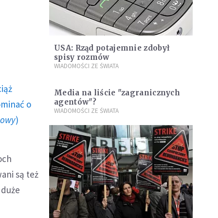
USA: Rząd potajemnie zdobył
spisy rozmów
WIADOMOŚCI ZE ŚWIATA
ciąż
Media na liście "zagranicznych
agentów"?
ominać o
WIADOMOŚCI ZE ŚWIATA
howy
)
och
ani są też
o duże