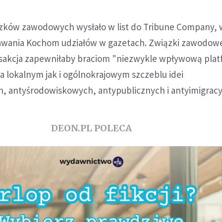
zków zawodowych wysłało w list do Tribune Company,
awania Kochom udziałów w gazetach. Związki zawodow
nsakcja zapewniłaby braciom "niezwykle wpływową pla
a lokalnym jak i ogólnokrajowym szczeblu idei
, antyśrodowiskowych, antypublicznych i antyimigracy
DEON.PL POLECA