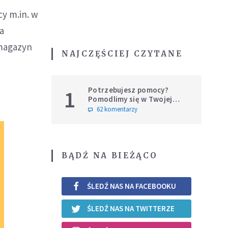
cy m.in. w
a
 magazyn
NAJCZĘŚCIEJ CZYTANE
Potrzebujesz pomocy?
1
Pomodlimy się w Twojej
intencji
62 komentarzy
BĄDŹ NA BIEŻĄCO
ŚLEDŹ NAS NA FACEBOOKU
ŚLEDŹ NAS NA TWITTERZE