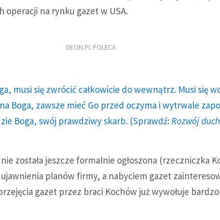
h operacji na rynku gazet w USA.
DEON.PL POLECA
ga, musi się zwrócić całkowicie do wewnątrz. Musi się w
a Boga, zawsze mieć Go przed oczyma i wytrwale zap
dzie Boga, swój prawdziwy skarb. (Sprawdź:
Rozwój duc
nie została jeszcze formalnie ogłoszona (rzeczniczka K
ujawnienia planów firmy, a nabyciem gazet zainteresow
 przejęcia gazet przez braci Kochów już wywołuje bardz