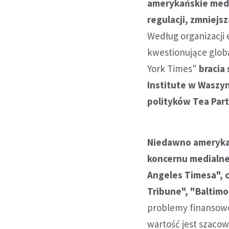
amerykańskie media
regulacji, zmniejs
Według organizacji 
kwestionujące globa
York Times"
bracia
Institute w Waszy
polityków Tea Part
Niedawno amerykań
koncernu medialne
Angeles Timesa", c
Tribune", "Baltimo
problemy finansowe
wartość jest szacow