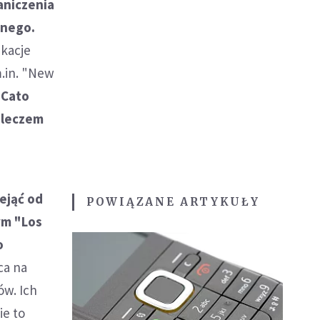
aniczenia
lnego.
ikacje
m.in. "New
 Cato
pleczem
ejąć od
POWIĄZANE ARTYKUŁY
ym "Los
o
ca na
ów. Ich
ie to