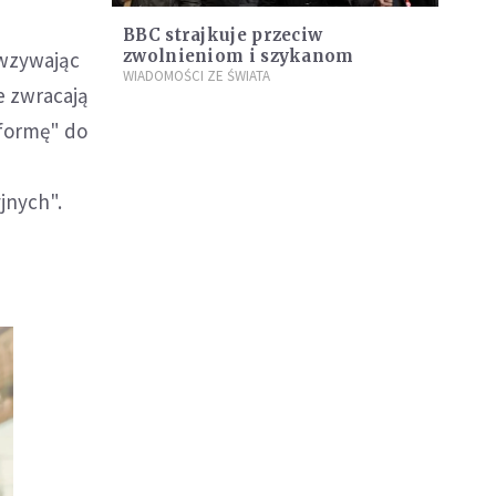
BBC strajkuje przeciw
zwolnieniom i szykanom
 wzywając
WIADOMOŚCI ZE ŚWIATA
e zwracają
tformę" do
jnych".