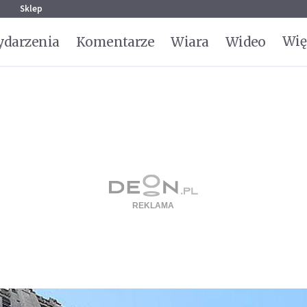
g
Sklep
Wię
darzenia
Komentarze
Wiara
Wideo