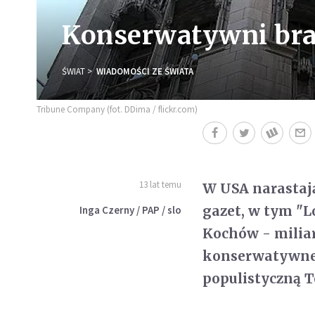
Konserwatywni bra
ŚWIAT
WIADOMOŚCI ZE ŚWIATA
Tribune Company (fot. DDima / flickr.com)
13 lat temu
W USA narastają
gazet, w tym "L
Inga Czerny / PAP / slo
Kochów - milia
konserwatywne 
populistyczną T