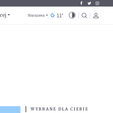
11
°
cej
Warszawa
WYBRANE DLA CIEBIE