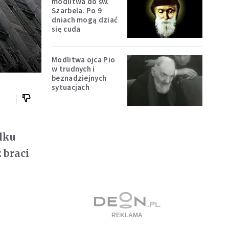
modlitwa do św.
Szarbela. Po 9
dniach mogą dziać
się cuda
Modlitwa ojca Pio
w trudnych i
beznadziejnych
sytuacjach
lku
 braci