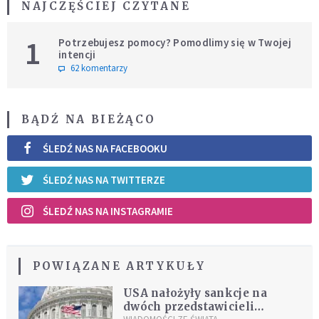
NAJCZĘŚCIEJ CZYTANE
1
Potrzebujesz pomocy? Pomodlimy się w Twojej
intencji
62 komentarzy
BĄDŹ NA BIEŻĄCO
ŚLEDŹ NAS NA FACEBOOKU
ŚLEDŹ NAS NA TWITTERZE
ŚLEDŹ NAS NA INSTAGRAMIE
POWIĄZANE ARTYKUŁY
USA nałożyły sankcje na
dwóch przedstawicieli