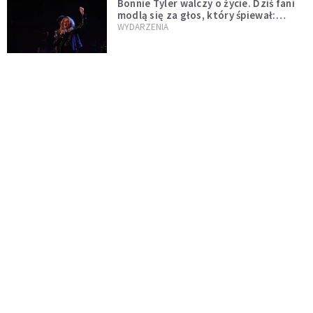
Bonnie Tyler walczy o życie. Dziś fani
modlą się za głos, który śpiewał:
"Lord, help me"
WYDARZENIA