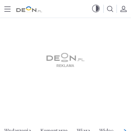
Przejdź do menu głównego
Przejdź do treści
Wydarzenia
Komentarze
Wiara
Wideo
Po 