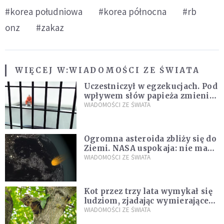
#korea południowa
#korea północna
#rb
onz
#zakaz
WIĘCEJ W:
WIADOMOŚCI ZE ŚWIATA
Uczestniczył w egzekucjach. Pod
wpływem słów papieża zmienił
zdanie
WIADOMOŚCI ZE ŚWIATA
Ogromna asteroida zbliży się do
Ziemi. NASA uspokaja: nie ma
zagrożenia
WIADOMOŚCI ZE ŚWIATA
Kot przez trzy lata wymykał się
ludziom, zjadając wymierające
kaczki. W końcu popełnił
WIADOMOŚCI ZE ŚWIATA
fatalny błąd