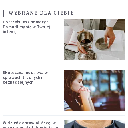
WYBRANE DLA CIEBIE
Potrzebujesz pomocy?
Pomodlimy się w Twojej
intencji
Skuteczna modlitwa w
sprawach trudnych i
beznadziejnych
W dzień odprawiał Mszę, w
nocy prowadził drugie życie.