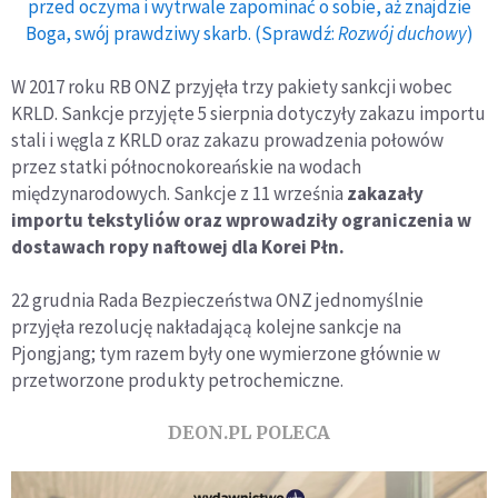
przed oczyma i wytrwale zapominać o sobie, aż znajdzie
Boga, swój prawdziwy skarb. (Sprawdź:
Rozwój duchowy
)
W 2017 roku RB ONZ przyjęła trzy pakiety sankcji wobec
KRLD. Sankcje przyjęte 5 sierpnia dotyczyły zakazu importu
stali i węgla z KRLD oraz zakazu prowadzenia połowów
przez statki północnokoreańskie na wodach
międzynarodowych. Sankcje z 11 września
zakazały
importu tekstyliów oraz wprowadziły ograniczenia w
dostawach ropy naftowej dla Korei Płn.
22 grudnia Rada Bezpieczeństwa ONZ jednomyślnie
przyjęła rezolucję nakładającą kolejne sankcje na
Pjongjang; tym razem były one wymierzone głównie w
przetworzone produkty petrochemiczne.
DEON.PL POLECA