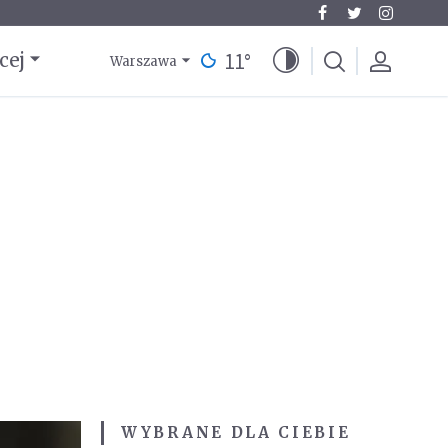
11
°
cej
Warszawa
WYBRANE DLA CIEBIE