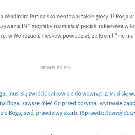
 Władimira Putina skomentował także głosy, iż Rosja w 
zywania INF mogłaby rozmieścić pociski rakietowe w kr
 np. w Wenezueli. Pieskow powiedział, że Kreml "nie ma
DEON.PL POLECA
ga, musi się zwrócić całkowicie do wewnątrz. Musi się w
a Boga, zawsze mieć Go przed oczyma i wytrwale zap
dzie Boga, swój prawdziwy skarb. (Sprawdź:
Rozwój duc