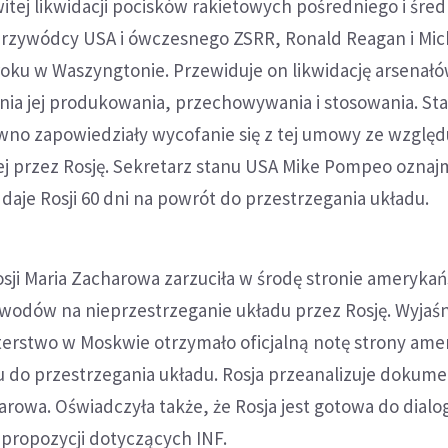
witej likwidacji pocisków rakietowych pośredniego i śre
 przywódcy USA i ówczesnego ZSRR, Ronald Reagan i Mic
oku w Waszyngtonie. Przewiduje on likwidację arsenałó
ania jej produkowania, przechowywania i stosowania. St
no zapowiedziały wycofanie się z tej umowy ze względ
ej przez Rosję. Sekretarz stanu USA Mike Pompeo oznaj
 daje Rosji 60 dni na powrót do przestrzegania układu.
ji Maria Zacharowa zarzuciła w środę stronie amerykańsk
wodów na nieprzestrzeganie układu przez Rosję. Wyjaśn
terstwo w Moskwie otrzymało oficjalną notę strony ame
 do przestrzegania układu. Rosja przeanalizuje dokume
rowa. Oświadczyła także, że Rosja jest gotowa do dialo
 propozycji dotyczących INF.