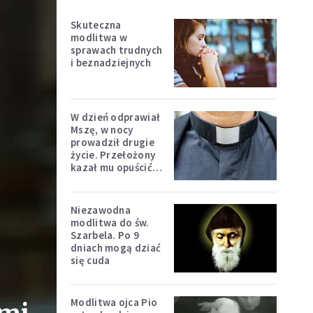
Skuteczna
modlitwa w
sprawach trudnych
i beznadziejnych
W dzień odprawiał
Mszę, w nocy
prowadził drugie
życie. Przełożony
kazał mu opuścić
zakon
Niezawodna
modlitwa do św.
Szarbela. Po 9
dniach mogą dziać
się cuda
Modlitwa ojca Pio