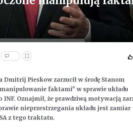
oczone manipulują fakt
 Dmitrij Pieskow zarzucił w środę Stanom
manipulowanie faktami" w sprawie układu
o INF. Oznajmił, że prawdziwą motywacją za
prawie nieprzestrzegania układu jest zamiar
SA z tego traktatu.