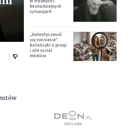
ami
w trudnych i
beznadziejnych
sytuacjach
„Autentyczność
się nie niesie”.
Katoliczki o presji
i sile social
mediów
rzutów