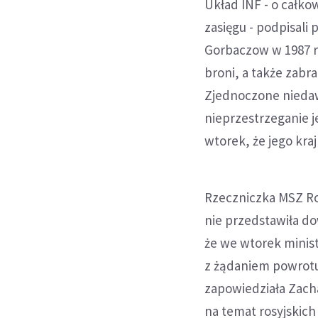
Układ INF - o całko
zasięgu - podpisali
Gorbaczow w 1987 r
broni, a także zabr
Zjednoczone niedaw
nieprzestrzeganie j
wtorek, że jego kraj
Rzeczniczka MSZ Ros
nie przedstawiła do
że we wtorek minis
z żądaniem powrotu
zapowiedziała Zacha
na temat rosyjskich