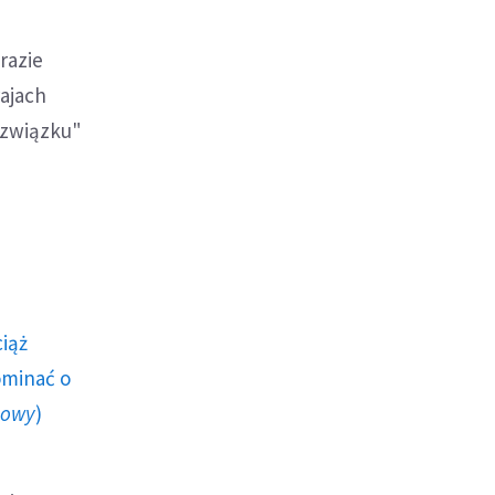
razie
ajach
 związku"
ciąż
ominać o
howy
)