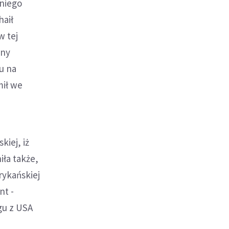
dniego
haił
w tej
any
u na
mił we
iej, iż
iła także,
rykańskiej
nt -
gu z USA