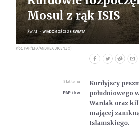
Kurdowie rozpoczęl
Mosul z rąk ISIS
ŚWIAT
WIADOMOŚCI ZE ŚWIATA
(fot. PAP/EPA/ANDREA DICENZO)
9 lat temu
Kurdyjscy peszm
południowego w
PAP / kw
Wardak oraz ki
mającej zamkną
Islamskiego.