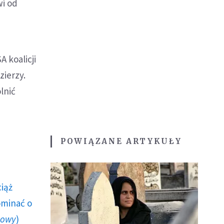
wi od
 koalicji
zierzy.
lnić
POWIĄZANE ARTYKUŁY
ciąż
ominać o
howy
)