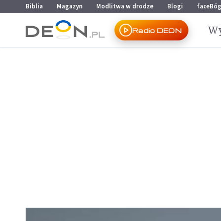
Przejdź do menu głównego
Przejdź do treści
Biblia
Magazyn
Modlitwa w drodze
Blogi
faceBó
Wy
Radio DEON