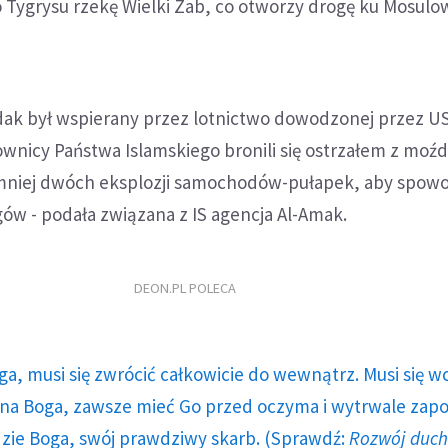
 Tygrysu rzekę Wielki Zab, co otworzy drogę ku Mosulo
ak był wspierany przez lotnictwo dowodzonej przez USA
jownicy Państwa Islamskiego bronili się ostrzałem z moźd
jmniej dwóch eksplozji samochodów-pułapek, aby spowo
w - podała związana z IS agencja Al-Amak.
DEON.PL POLECA
ga, musi się zwrócić całkowicie do wewnątrz. Musi się w
a Boga, zawsze mieć Go przed oczyma i wytrwale zap
dzie Boga, swój prawdziwy skarb. (Sprawdź:
Rozwój duc