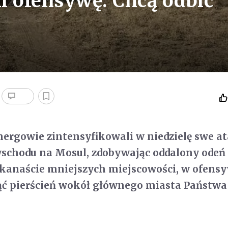
i ofensywę. Chcą odbić
ergowie zintensyfikowali w niedzielę swe at
schodu na Mosul, zdobywając oddalony odeń
lkanaście mniejszych miejscowości, w ofens
ć pierścień wokół głównego miasta Państwa