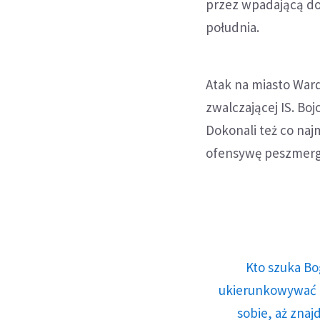
przez wpadającą do
południa.
Atak na miasto Ward
zwalczającej IS. Bo
Dokonali też co na
ofensywę peszmergó
Kto szuka Bo
ukierunkowywać n
sobie, aż znaj