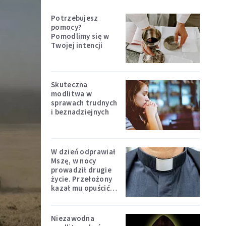
Potrzebujesz
pomocy?
Pomodlimy się w
Twojej intencji
Skuteczna
modlitwa w
sprawach trudnych
i beznadziejnych
W dzień odprawiał
Mszę, w nocy
prowadził drugie
życie. Przełożony
kazał mu opuścić
zakon
Niezawodna