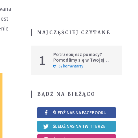
wana
jest
enie
NAJCZĘŚCIEJ CZYTANE
Potrzebujesz pomocy?
1
Pomodlimy się w Twojej
intencji
62 komentarzy
BĄDŹ NA BIEŻĄCO
ŚLEDŹ NAS NA FACEBOOKU
ŚLEDŹ NAS NA TWITTERZE