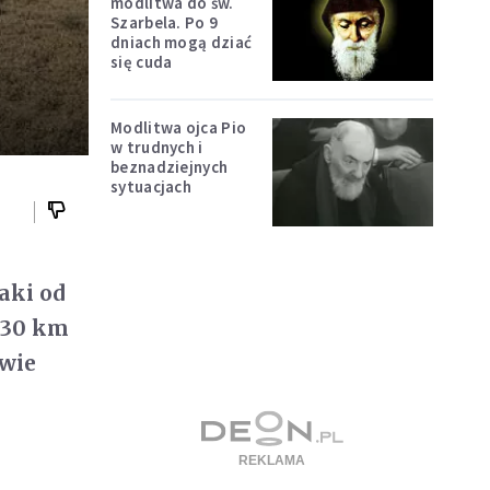
modlitwa do św.
Szarbela. Po 9
dniach mogą dziać
się cuda
Modlitwa ojca Pio
w trudnych i
beznadziejnych
sytuacjach
aki od
 30 km
ywie