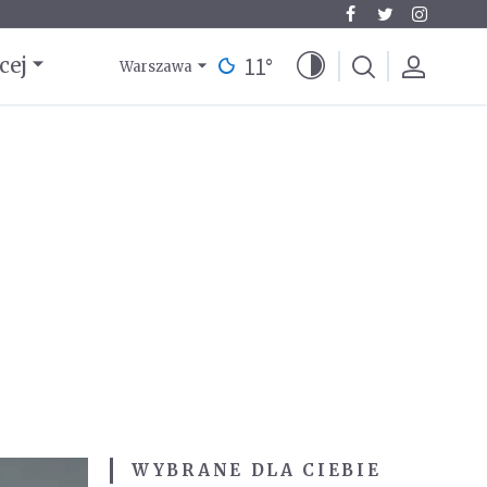
11
°
cej
Warszawa
WYBRANE DLA CIEBIE