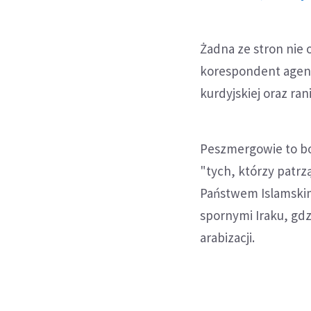
Żadna ze stron nie 
korespondent agencj
kurdyjskiej oraz ra
Peszmergowie to bo
"tych, którzy patrzą
Państwem Islamskim
spornymi Iraku, gdz
arabizacji.