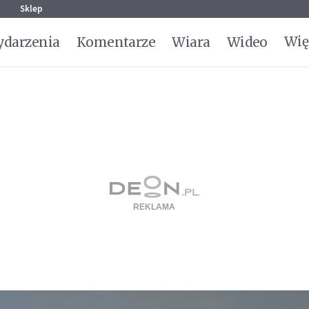
g
Sklep
Wię
darzenia
Komentarze
Wiara
Wideo