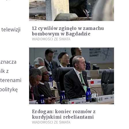
12 cywilów zginęło w zamachu
telewizji
bombowym w Bagdadzie
WIADOMOŚCI ZE ŚWIATA
oznacza
lk z
 terenami
politykę
Erdogan: koniec rozmów z
kurdyjskimi rebeliantami
WIADOMOŚCI ZE ŚWIATA