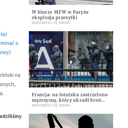
W biurze MFW w Paryżu
eksplozja przesyłki
WIADOMOŚCI ZE ŚWIATA
ciąż
ominać o
howy
)
liński na
zonych,
a.
Francja: na lotnisku zastrzelono
mężczyznę, który ukradł broń
żołnierzowi
WIADOMOŚCI ZE ŚWIATA
dziliśmy