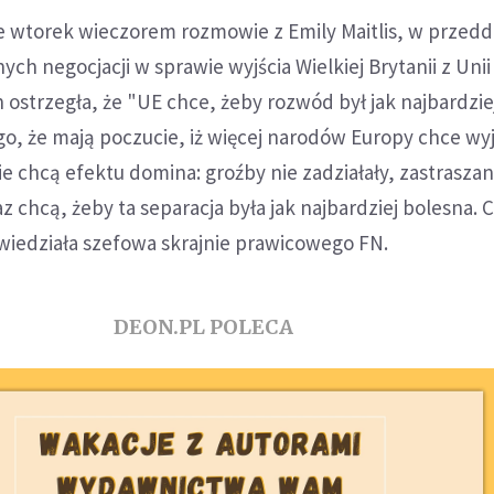
wtorek wieczorem rozmowie z Emily Maitlis, w przedd
ch negocjacji w sprawie wyjścia Wielkiej Brytanii z Unii
n ostrzegła, że "UE chce, żeby rozwód był jak najbardzie
ego, że mają poczucie, iż więcej narodów Europy chce wyj
ie chcą efektu domina: groźby nie zadziałały, zastraszan
az chcą, żeby ta separacja była jak najbardziej bolesna. C
wiedziała szefowa skrajnie prawicowego FN.
DEON.PL POLECA