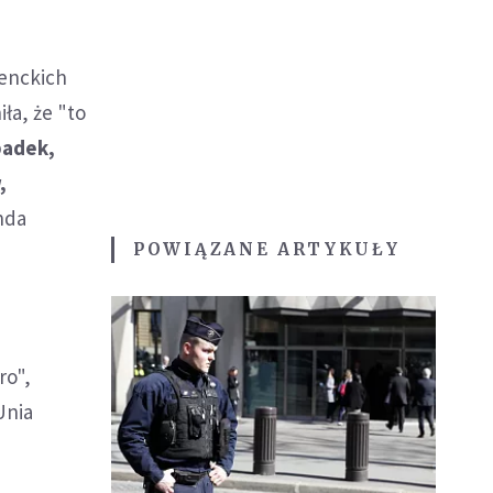
denckich
ła, że "to
padek,
,
nda
POWIĄZANE ARTYKUŁY
ro",
Unia