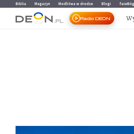
Przejdź do menu głównego
Przejdź do treści
Biblia
Magazyn
Modlitwa w drodze
Blogi
faceBó
Wy
Radio DEON