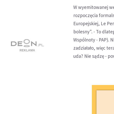
W wyemitowanej we 
rozpoczęcia formalny
Europejskiej, Le Pe
bolesny". - To dlat
Wspólnoty - PAP). N
zadziałało, więc ter
uda? Nie sądzę - po