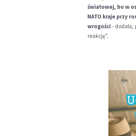
światowej, bo w o
NATO kraje przy ro
wrogości
- dodała, 
reakcję".