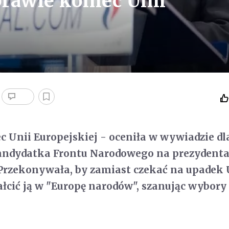
prawie koniec Unii
c Unii Europejskiej - oceniła w wywiadzie dl
kandydatka Frontu Narodowego na prezydenta
Przekonywała, by zamiast czekać na upadek 
ałcić ją w "Europę narodów", szanując wybory