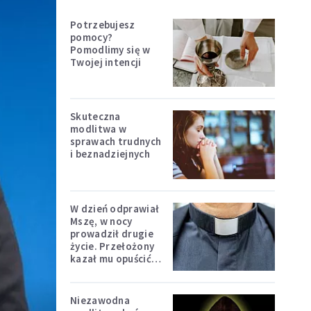
Potrzebujesz
pomocy?
Pomodlimy się w
Twojej intencji
Skuteczna
modlitwa w
sprawach trudnych
i beznadziejnych
W dzień odprawiał
Mszę, w nocy
prowadził drugie
życie. Przełożony
kazał mu opuścić
zakon
Niezawodna