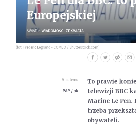
Le Pen dla BBC: to 
Europejskiej
ŚWIAT
WIADOMOŚCI ZE ŚWIATA
(fot. Frederic Legrand - COMEO / Shutterstock.com)
9 lat temu
To prawie konie
telewizji BBC 
PAP / pk
Marine Le Pen. 
trzeba przekszt
obywateli.