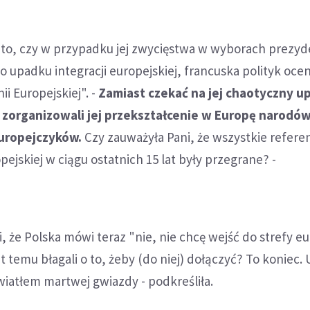
 to, czy w przypadku jej zwycięstwa w wyborach prezy
o upadku integracji europejskiej, francuska polityk oceni
ii Europejskiej". -
Zamiast czekać na jej chaotyczny u
 zorganizowali jej przekształcenie w Europę narodów
uropejczyków.
Czy zauważyła Pani, że wszystkie refere
ejskiej w ciągu ostatnich 15 lat były przegrane? -
, że Polska mówi teraz "nie, nie chcę wejść do strefy eu
t temu błagali o to, żeby (do niej) dołączyć? To koniec. 
wiatłem martwej gwiazdy - podkreśliła.