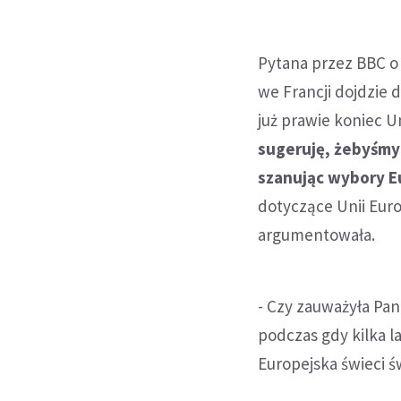
Pytana przez BBC o
we Francji dojdzie d
już prawie koniec Un
sugeruję, żebyśmy
szanując wybory E
dotyczące Unii Europ
argumentowała.
- Czy zauważyła Pani
podczas gdy kilka la
Europejska świeci ś