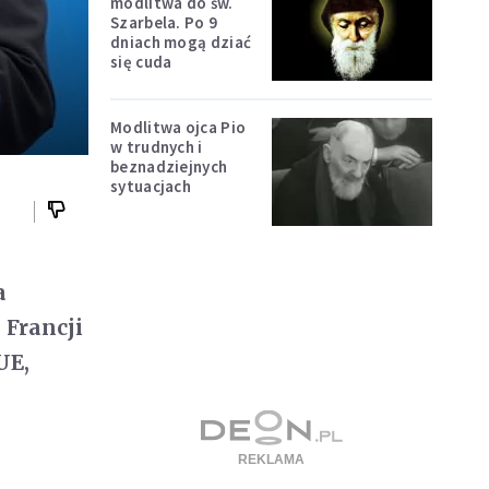
modlitwa do św.
Szarbela. Po 9
dniach mogą dziać
się cuda
Modlitwa ojca Pio
w trudnych i
beznadziejnych
sytuacjach
a
 Francji
UE,