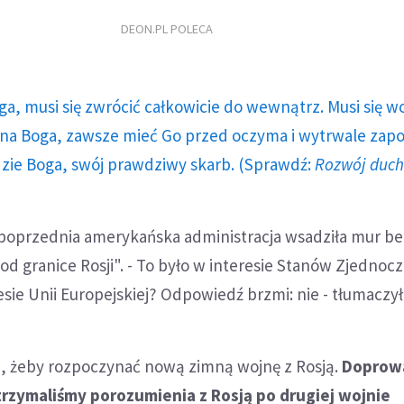
DEON.PL POLECA
ga, musi się zwrócić całkowicie do wewnątrz. Musi się w
a Boga, zawsze mieć Go przed oczyma i wytrwale zap
dzie Boga, swój prawdziwy skarb. (Sprawdź:
Rozwój duc
poprzednia amerykańska administracja wsadziła mur ber
pod granice Rosji". - To było w interesie Stanów Zjednoc
esie Unii Europejskiej? Odpowiedź brzmi: nie - tłumaczył
 żeby rozpoczynać nową zimną wojnę z Rosją.
Doprowa
trzymaliśmy porozumienia z Rosją po drugiej wojnie