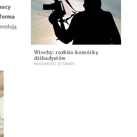
mocy
 forma
owodują
Włochy: rozbito komórkę
dżihadystów
WIADOMOŚCI ZE ŚWIATA