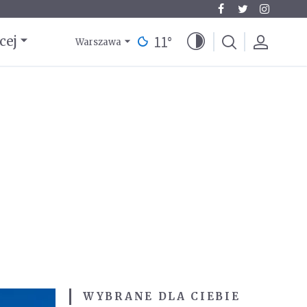
11
°
cej
Warszawa
WYBRANE DLA CIEBIE