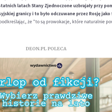
statnich latach Stany Zjednoczone uzbrajały przy po
syjskiej granicy i to było odczuwane przez Rosję jako
podkreślając, że "to są prowokacje, które naturalnie p
DEON.PL POLECA