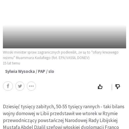
Włoski minister spraw zagranicznych podkreślił, że są to "ofiary krwawego
reżimu" Muammara Kadafiego (fot. EPA/VASSIL DONEV)
15 lat temu
Sylwia Wysocka / PAP / slo
Dziesięć tysięcy zabitych, 50-55 tysięcy rannych - taki bilans
wojny domowej w Libii przedstawił we wtorek w Rzymie
przewodniczący powstańczej Narodowej Rady Libijskiej
Mustafa Abdel Dżalil szefowi włoskiej dyplomacji Franco