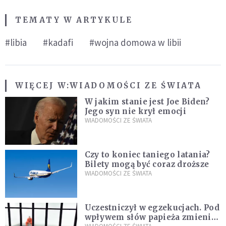
TEMATY W ARTYKULE
#libia
#kadafi
#wojna domowa w libii
WIĘCEJ W:
WIADOMOŚCI ZE ŚWIATA
W jakim stanie jest Joe Biden?
Jego syn nie krył emocji
WIADOMOŚCI ZE ŚWIATA
Czy to koniec taniego latania?
Bilety mogą być coraz droższe
WIADOMOŚCI ZE ŚWIATA
Uczestniczył w egzekucjach. Pod
wpływem słów papieża zmienił