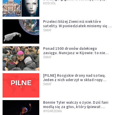
KOŚCIÓŁ
Przeleci bliżej Ziemi niż niektóre
satelity. W poniedziałek miniemy się z
asteroidą, która poprzedzi znacznie
ŚWIAT
większego "gościa"
Ponad 1500 dronów dalekiego
zasięgu. Nuncjusz w Kijowie: to nie
wygląda na wolę zakończenia wojny
ŚWIAT
[PILNE] Rosyjskie drony nad Łotwą.
Jeden z nich uderzył w skład ropy
naftowej
ŚWIAT
Bonnie Tyler walczy o życie. Dziś fani
modlą się za głos, który śpiewał:
"Lord, help me"
WYDARZENIA