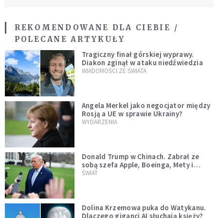
REKOMENDOWANE DLA CIEBIE /
POLECANE ARTYKUŁY
Tragiczny finał górskiej wyprawy.
Diakon zginął w ataku niedźwiedzia
WIADOMOŚCI ZE ŚWIATA
Angela Merkel jako negocjator między
Rosją a UE w sprawie Ukrainy?
WYDARZENIA
Donald Trump w Chinach. Zabrał ze
sobą szefa Apple, Boeinga, Mety i
Muska
ŚWIAT
Dolina Krzemowa puka do Watykanu.
Dlaczego giganci AI słuchają księży?