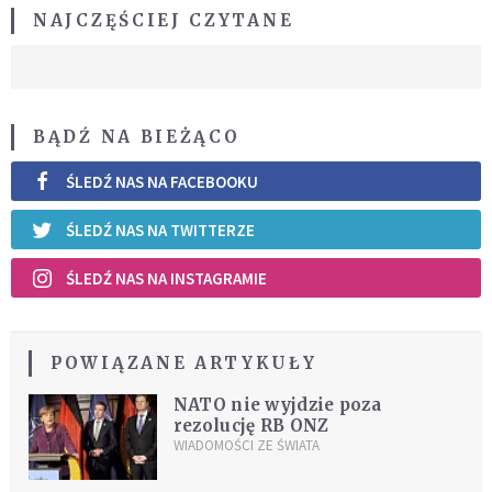
NAJCZĘŚCIEJ CZYTANE
BĄDŹ NA BIEŻĄCO
ŚLEDŹ NAS NA FACEBOOKU
ŚLEDŹ NAS NA TWITTERZE
ŚLEDŹ NAS NA INSTAGRAMIE
POWIĄZANE ARTYKUŁY
NATO nie wyjdzie poza
rezolucję RB ONZ
WIADOMOŚCI ZE ŚWIATA