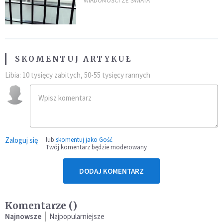
zdanie
WIADOMOŚCI ZE ŚWIATA
SKOMENTUJ ARTYKUŁ
Libia: 10 tysięcy zabitych, 50-55 tysięcy rannych
Zaloguj się
lub
skomentuj jako Gość
Twój komentarz będzie moderowany
DODAJ KOMENTARZ
Komentarze (
)
Najnowsze
Najpopularniejsze