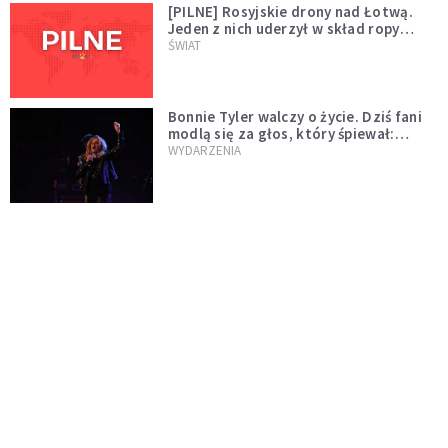
[PILNE] Rosyjskie drony nad Łotwą.
Jeden z nich uderzył w skład ropy
naftowej
ŚWIAT
Bonnie Tyler walczy o życie. Dziś fani
modlą się za głos, który śpiewał:
"Lord, help me"
WYDARZENIA