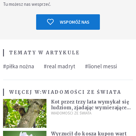
Tu możesz nas wesprzeć.
WSPOMÓŻ NAS
TEMATY W ARTYKULE
#piłka nożna
#real madryt
#lionel messi
WIĘCEJ W:
WIADOMOŚCI ZE ŚWIATA
Kot przez trzy lata wymykał się
ludziom, zjadając wymierające
kaczki. W końcu popełnił
WIADOMOŚCI ZE ŚWIATA
fatalny błąd
Wyrzucił do kosza kupon wart