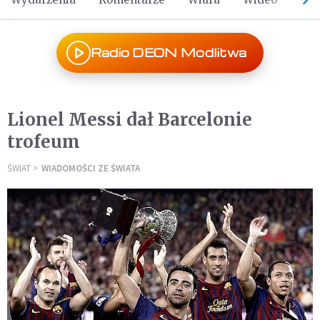
Radio DEON Modlitwa
Lionel Messi dał Barcelonie
trofeum
ŚWIAT
WIADOMOŚCI ZE ŚWIATA