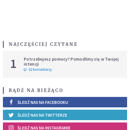
NAJCZĘŚCIEJ CZYTANE
1
Potrzebujesz pomocy? Pomodlimy się w Twojej
intencji
62 komentarzy
BĄDŹ NA BIEŻĄCO
ŚLEDŹ NAS NA FACEBOOKU
ŚLEDŹ NAS NA TWITTERZE
ŚLEDŹ NAS NA INSTAGRAMIE