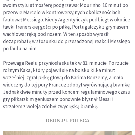
swoim stylu atmosferę podgrzewał Mourinho. 10 minut po
przerwie Marcelo w kontrowersyjnych okolicznościach
faulował Messiego. Kiedy Argentyńczyk podbiegł w okolice
ławki trenerskiej gości po piłkę, Portugalczyk z grymasem
wachlował ręką pod nosem. W ten sposób wyraził
dezaprobatę w stosunku do przesadzonej reakcji Messiego
po faulu na nim.
Przewaga Realu przyniosła skutek w 81. minucie. Po rzucie
rożnym Kaka, który pojawił się na boisku kilka minut
wcześniej, zgrał piłkę głową do Karima Benzemy, a mało
widoczny do tej pory Francuz zdobył wyrównującą bramkę.
Jednak dwie minuty przed końcem regulaminowego czasu
gry piłkarskim geniuszem ponownie błysnął Messi i
strzałem z woleja zdobył zwycięską bramkę.
DEON.PL POLECA