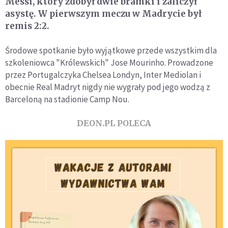
Messi, który zdobył dwie bramki i zaliczył
asystę. W pierwszym meczu w Madrycie był
remis 2:2.
Środowe spotkanie było wyjątkowe przede wszystkim dla
szkoleniowca "Królewskich" Jose Mourinho. Prowadzone
przez Portugalczyka Chelsea Londyn, Inter Mediolan i
obecnie Real Madryt nigdy nie wygrały pod jego wodzą z
Barceloną na stadionie Camp Nou.
DEON.PL POLECA