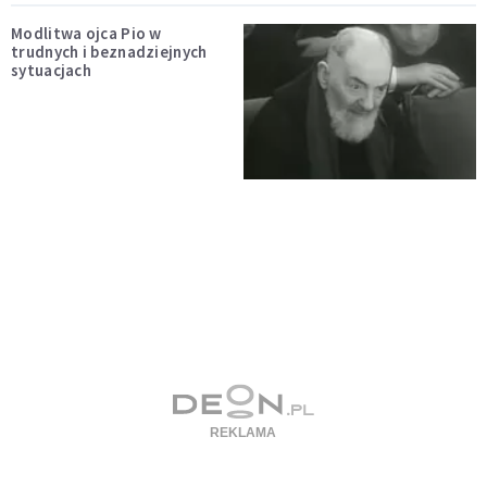
Modlitwa ojca Pio w
trudnych i beznadziejnych
sytuacjach