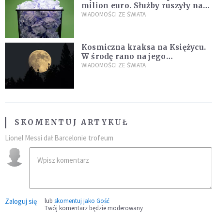
milion euro. Służby ruszyły na
poszukiwania
WIADOMOŚCI ZE ŚWIATA
Kosmiczna kraksa na Księżycu.
W środę rano na jego
powierzchni dojdzie do
WIADOMOŚCI ZE ŚWIATA
niezwykłego zdarzenia
SKOMENTUJ ARTYKUŁ
Lionel Messi dał Barcelonie trofeum
Zaloguj się
lub
skomentuj jako Gość
Twój komentarz będzie moderowany