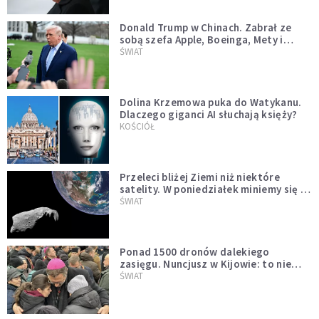
Donald Trump w Chinach. Zabrał ze
sobą szefa Apple, Boeinga, Mety i
Muska
ŚWIAT
Dolina Krzemowa puka do Watykanu.
Dlaczego giganci AI słuchają księży?
KOŚCIÓŁ
Przeleci bliżej Ziemi niż niektóre
satelity. W poniedziałek miniemy się z
asteroidą, która poprzedzi znacznie
ŚWIAT
większego "gościa"
Ponad 1500 dronów dalekiego
zasięgu. Nuncjusz w Kijowie: to nie
wygląda na wolę zakończenia wojny
ŚWIAT