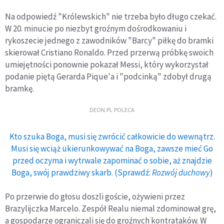
Na odpowiedź "Królewskich" nie trzeba było długo czekać.
W 20. minucie po niezbyt groźnym dośrodkowaniu i
rykoszecie jednego z zawodników "Barcy" piłkę do bramki
skierował Cristiano Ronaldo. Przed przerwą próbkę swoich
umiejętności ponownie pokazał Messi, który wykorzystał
podanie piętą Gerarda Pique'a i "podcinką" zdobył drugą
bramkę.
DEON.PL POLECA
Kto szuka Boga, musi się zwrócić całkowicie do wewnątrz.
Musi się wciąż ukierunkowywać na Boga, zawsze mieć Go
przed oczyma i wytrwale zapominać o sobie, aż znajdzie
Boga, swój prawdziwy skarb. (Sprawdź:
Rozwój duchowy
)
Po przerwie do głosu doszli goście, ożywieni przez
Brazylijczka Marcelo. Zespół Realu niemal zdominował grę,
a gospodarze ograniczali się do groźnych kontrataków. W