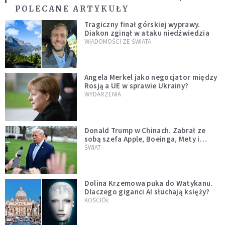
POLECANE ARTYKUŁY
Tragiczny finał górskiej wyprawy.
Diakon zginął w ataku niedźwiedzia
WIADOMOŚCI ZE ŚWIATA
Angela Merkel jako negocjator między
Rosją a UE w sprawie Ukrainy?
WYDARZENIA
Donald Trump w Chinach. Zabrał ze
sobą szefa Apple, Boeinga, Mety i
Muska
ŚWIAT
Dolina Krzemowa puka do Watykanu.
Dlaczego giganci AI słuchają księży?
KOŚCIÓŁ