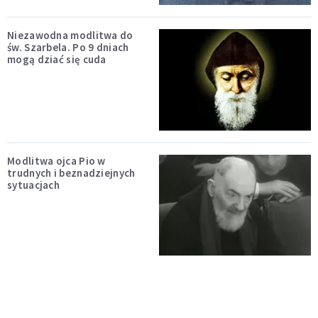
Niezawodna modlitwa do
św. Szarbela. Po 9 dniach
mogą dziać się cuda
Modlitwa ojca Pio w
trudnych i beznadziejnych
sytuacjach