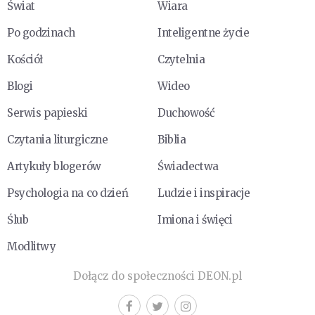
Świat
Wiara
Po godzinach
Inteligentne życie
Kościół
Czytelnia
Blogi
Wideo
Serwis papieski
Duchowość
Czytania liturgiczne
Biblia
Artykuły blogerów
Świadectwa
Psychologia na co dzień
Ludzie i inspiracje
Ślub
Imiona i święci
Modlitwy
Dołącz do społeczności DEON.pl