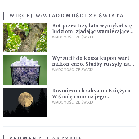
WIĘCEJ W:
WIADOMOŚCI ZE ŚWIATA
Kot przez trzy lata wymykał się
ludziom, zjadając wymierające
kaczki. W końcu popełnił
WIADOMOŚCI ZE ŚWIATA
fatalny błąd
Wyrzucił do kosza kupon wart
milion euro. Służby ruszyły na
poszukiwania
WIADOMOŚCI ZE ŚWIATA
Kosmiczna kraksa na Księżycu.
W środę rano na jego
powierzchni dojdzie do
WIADOMOŚCI ZE ŚWIATA
niezwykłego zdarzenia
SKOMENTUJ ARTYKUŁ