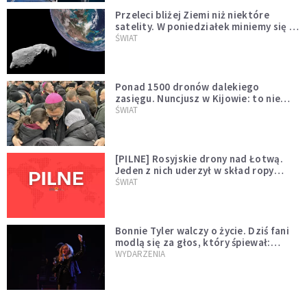
Przeleci bliżej Ziemi niż niektóre
satelity. W poniedziałek miniemy się z
asteroidą, która poprzedzi znacznie
ŚWIAT
większego "gościa"
Ponad 1500 dronów dalekiego
zasięgu. Nuncjusz w Kijowie: to nie
wygląda na wolę zakończenia wojny
ŚWIAT
[PILNE] Rosyjskie drony nad Łotwą.
Jeden z nich uderzył w skład ropy
naftowej
ŚWIAT
Bonnie Tyler walczy o życie. Dziś fani
modlą się za głos, który śpiewał:
"Lord, help me"
WYDARZENIA