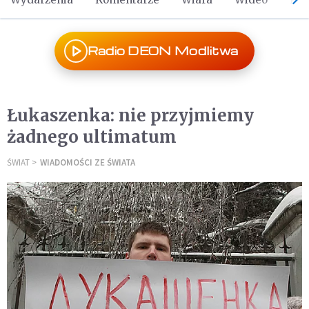
Radio DEON Modlitwa
Łukaszenka: nie przyjmiemy
żadnego ultimatum
ŚWIAT
WIADOMOŚCI ZE ŚWIATA