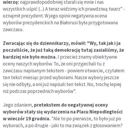
wierzę:
najprawdopodobniej starali się mnie i nas
wszystkich uśpić (...) A teraz widzimy ich prawdziwą twarz" -
oznajmił prezydent. W jego opinii negatywna ocena
wyborów prezydenckich na Białorusi była przygotowana
zawczasu.
Zwracając się do dziennikarzy, mówił: "Wy, tak jak i ja
poczuliście, że już taką demokrację tutaj zasialiśmy, że
bardziej nie było można.
I przecież znamy obiektywne
oceny naszych wyborów. To, że oni przyjechali tu z
zawczasu napisanym tekstem - powiem otwarcie, czytałem
ten tekst miesiąc przed wyborami. Nasze wybory jeszcze
się nie odbyły, a oni już napisali ten tekst. No, trochę lepiej
niż podczas poprzednich wyborów".
Jego zdaniem,
pretekstem do negatywnej oceny
wyborów stały się wydarzenia na Placu Niepodległości
w wieczór 19 grudnia.
"Ale to po pierwsze, to było już po
wyborach, a po drugie - jaki to ma związek z głosowaniem?