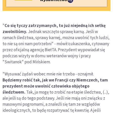
"
Co się tyczy zatrzymanych, to już niejedną ich setkę
zwolniliśmy.
Jednak wszczęto sprawę karną. Jeśli w
ramach śledztwa, sprawy karnej, można uwolnić tych ludzi,
to nie są oni nam potrzebni" - mówił Łukaszenka, cytowany
przez oficjalną agencję BiełTA. Prezydent wypowiadał się
podczas wizyty w domu weteranów wojny i pracy
"Switanok" pod Mińskiem.
"Wysuwać żądań wobec mnie nie trzeba - oznajmił.
Będziemy robić tak, jak we Francji czy Niemczech, tam
prezydent może uwolnić człowieka objętego
śledztwem.
Tak, ja mogę to zrobić na etapie śledztwa, (...),
ale jeśli są do tego podstawy. Jeśli nie mają oni związku z
masowymi pogromami, a znaleźli się tam ze względów
ideologicznych, to będę rozpatrywać tę kwestię. A jeśli