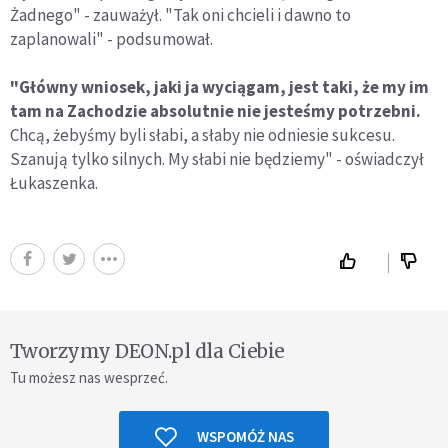
Żadnego" - zauważył. "Tak oni chcieli i dawno to
zaplanowali" - podsumował.
"Główny wniosek, jaki ja wyciągam, jest taki, że my im
tam na Zachodzie absolutnie nie jesteśmy potrzebni.
Chcą, żebyśmy byli słabi, a słaby nie odniesie sukcesu.
Szanują tylko silnych. My słabi nie będziemy" - oświadczył
Łukaszenka.
Tworzymy DEON.pl dla Ciebie
Tu możesz nas wesprzeć.
WSPOMÓŻ NAS