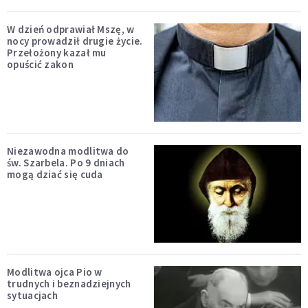
W dzień odprawiał Mszę, w
nocy prowadził drugie życie.
Przełożony kazał mu
opuścić zakon
Niezawodna modlitwa do
św. Szarbela. Po 9 dniach
mogą dziać się cuda
Modlitwa ojca Pio w
trudnych i beznadziejnych
sytuacjach