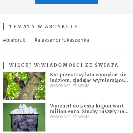
TEMATY W ARTYKULE
#białoruś
#alaksandr łukaszenka
WIĘCEJ W:
WIADOMOŚCI ZE ŚWIATA
Kot przez trzy lata wymykał się
ludziom, zjadając wymierające
kaczki. W końcu popełnił
WIADOMOŚCI ZE ŚWIATA
fatalny błąd
Wyrzucił do kosza kupon wart
milion euro. Służby ruszyły na
poszukiwania
WIADOMOŚCI ZE ŚWIATA