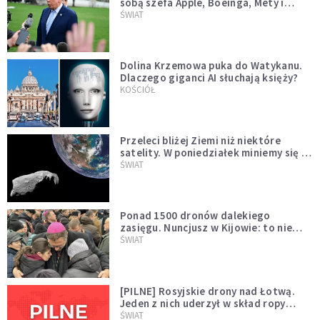
sobą szefa Apple, Boeinga, Mety i
Muska
ŚWIAT
Dolina Krzemowa puka do Watykanu.
Dlaczego giganci AI słuchają księży?
KOŚCIÓŁ
Przeleci bliżej Ziemi niż niektóre
satelity. W poniedziałek miniemy się z
asteroidą, która poprzedzi znacznie
ŚWIAT
większego "gościa"
Ponad 1500 dronów dalekiego
zasięgu. Nuncjusz w Kijowie: to nie
wygląda na wolę zakończenia wojny
ŚWIAT
[PILNE] Rosyjskie drony nad Łotwą.
Jeden z nich uderzył w skład ropy
naftowej
ŚWIAT