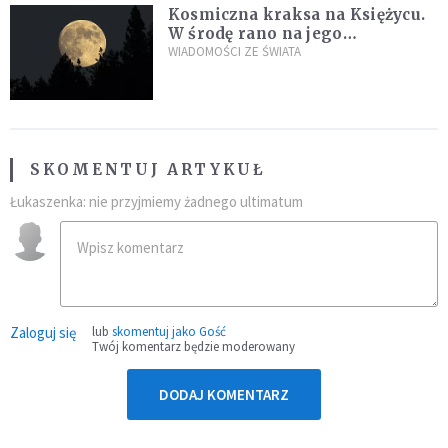
Kosmiczna kraksa na Księżycu.
W środę rano na jego
powierzchni dojdzie do
WIADOMOŚCI ZE ŚWIATA
niezwykłego zdarzenia
SKOMENTUJ ARTYKUŁ
Łukaszenka: nie przyjmiemy żadnego ultimatum
Zaloguj się
lub
skomentuj jako Gość
Twój komentarz będzie moderowany
DODAJ KOMENTARZ