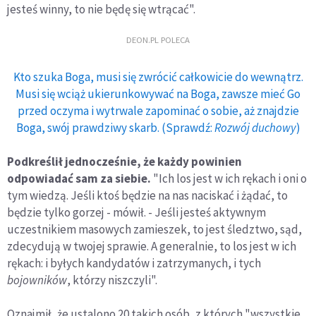
jesteś winny, to nie będę się wtrącać".
DEON.PL POLECA
Kto szuka Boga, musi się zwrócić całkowicie do wewnątrz.
Musi się wciąż ukierunkowywać na Boga, zawsze mieć Go
przed oczyma i wytrwale zapominać o sobie, aż znajdzie
Boga, swój prawdziwy skarb. (Sprawdź:
Rozwój duchowy
)
Podkreślił jednocześnie, że każdy powinien
odpowiadać sam za siebie.
"Ich los jest w ich rękach i oni o
tym wiedzą. Jeśli ktoś będzie na nas naciskać i żądać, to
będzie tylko gorzej - mówił. - Jeśli jesteś aktywnym
uczestnikiem masowych zamieszek, to jest śledztwo, sąd,
zdecydują w twojej sprawie. A generalnie, to los jest w ich
rękach: i byłych kandydatów i zatrzymanych, i tych
bojowników
, którzy niszczyli".
Oznajmił, że ustalono 20 takich osób, z których "wszystkie