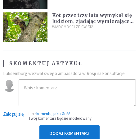
Kot przez trzy lata wymykał się
ludziom, zjadając wymierające
kaczki. W końcu popełnił
WIADOMOŚCI ZE ŚWIATA
fatalny błąd
SKOMENTUJ ARTYKUŁ
Luksemburg wezwał swego ambasadora w Rosji na konsultacje
Zaloguj się
lub
skomentuj jako Gość
Twój komentarz będzie moderowany
DODAJ KOMENTARZ