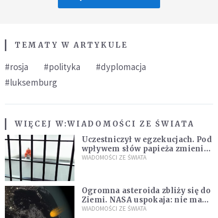
TEMATY W ARTYKULE
#rosja
#polityka
#dyplomacja
#luksemburg
WIĘCEJ W:
WIADOMOŚCI ZE ŚWIATA
Uczestniczył w egzekucjach. Pod
wpływem słów papieża zmienił
zdanie
WIADOMOŚCI ZE ŚWIATA
Ogromna asteroida zbliży się do
Ziemi. NASA uspokaja: nie ma
zagrożenia
WIADOMOŚCI ZE ŚWIATA