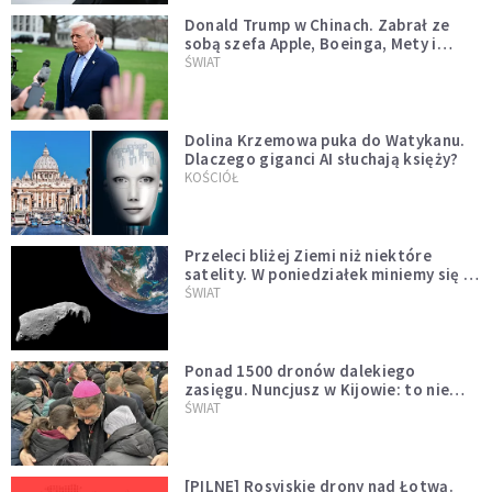
Donald Trump w Chinach. Zabrał ze
sobą szefa Apple, Boeinga, Mety i
Muska
ŚWIAT
Dolina Krzemowa puka do Watykanu.
Dlaczego giganci AI słuchają księży?
KOŚCIÓŁ
Przeleci bliżej Ziemi niż niektóre
satelity. W poniedziałek miniemy się z
asteroidą, która poprzedzi znacznie
ŚWIAT
większego "gościa"
Ponad 1500 dronów dalekiego
zasięgu. Nuncjusz w Kijowie: to nie
wygląda na wolę zakończenia wojny
ŚWIAT
[PILNE] Rosyjskie drony nad Łotwą.