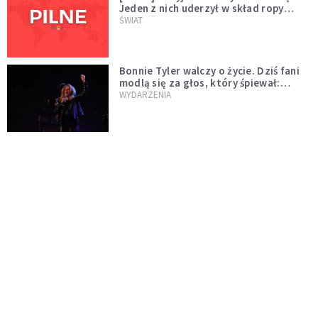
Jeden z nich uderzył w skład ropy
naftowej
ŚWIAT
Bonnie Tyler walczy o życie. Dziś fani
modlą się za głos, który śpiewał:
"Lord, help me"
WYDARZENIA