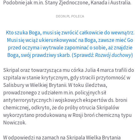
Podobnie jak m.in. Stany Zjednoczone, Kanada i Australia.
DEON.PL POLECA
Kto szuka Boga, musi się zwrócić całkowicie do wewnątrz.
Musi się wciąż ukierunkowywać na Boga, zawsze mieć Go
przed oczyma i wytrwale zapominać o sobie, aż znajdzie
Boga, swój prawdziwy skarb. (Sprawdź:
Rozwój duchowy
)
Skripal oraz towarzysząca mu córka Julia 4 marca trafili do
szpitala w stanie krytycznym, gdy stracili przytomność w
Salisbury w Wielkiej Brytanii. W toku śledztwa,
prowadzonego z udziałem m.in. policyjnych sił
antyterrorystycznych i wojskowych ekspertów ds. broni
chemicznej, odkryto, że do próby otrucia Skripalów
wykorzystano produkowaną w Rosji broń chemiczną typu
Nowiczok.
W odpowiedzi na zamach na Skripala Wielka Brytania