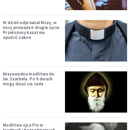
W dzień odprawiał Mszę, w
nocy prowadził drugie życie.
Przełożony kazał mu
opuścić zakon
Niezawodna modlitwa do
św. Szarbela. Po 9 dniach
mogą dziać się cuda
Modlitwa ojca Pio w
trudnych i beznadziejnych