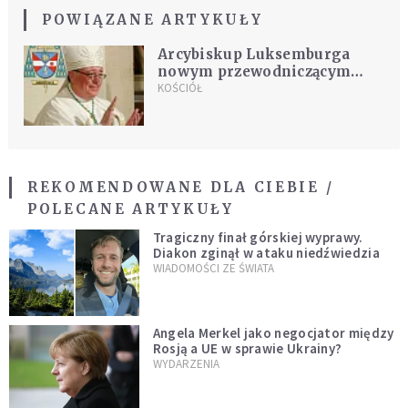
POWIĄZANE ARTYKUŁY
Arcybiskup Luksemburga
nowym przewodniczącym
COMECE
KOŚCIÓŁ
REKOMENDOWANE DLA CIEBIE /
POLECANE ARTYKUŁY
Tragiczny finał górskiej wyprawy.
Diakon zginął w ataku niedźwiedzia
WIADOMOŚCI ZE ŚWIATA
Angela Merkel jako negocjator między
Rosją a UE w sprawie Ukrainy?
WYDARZENIA