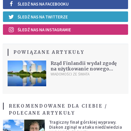
ŚLEDŹ NAS NA FACEBOOKU
ŚLEDŹ NAS NA TWITTERZE
ŚLEDŹ NAS NA INSTAGRAMIE
POWIĄZANE ARTYKUŁY
Rząd Finlandii wydał zgodę
na użytkowanie nowego
reaktora jądrowego
WIADOMOŚCI ZE ŚWIATA
REKOMENDOWANE DLA CIEBIE /
POLECANE ARTYKUŁY
Tragiczny finał górskiej wyprawy.
Diakon zginął w ataku niedźwiedzia