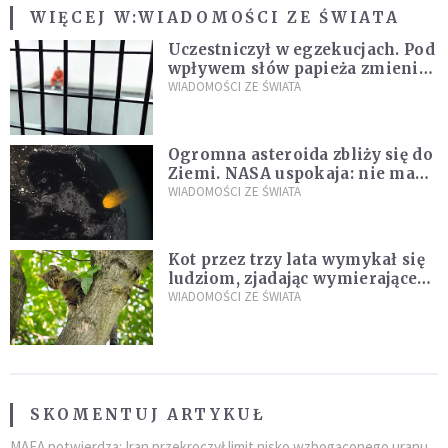
WIĘCEJ W:
WIADOMOŚCI ZE ŚWIATA
Uczestniczył w egzekucjach. Pod
wpływem słów papieża zmienił
zdanie
WIADOMOŚCI ZE ŚWIATA
Ogromna asteroida zbliży się do
Ziemi. NASA uspokaja: nie ma
zagrożenia
WIADOMOŚCI ZE ŚWIATA
Kot przez trzy lata wymykał się
ludziom, zjadając wymierające
kaczki. W końcu popełnił
WIADOMOŚCI ZE ŚWIATA
fatalny błąd
SKOMENTUJ ARTYKUŁ
MAEA potwierdza: Iran przekroczył limit nisko wzbogaconego uranu