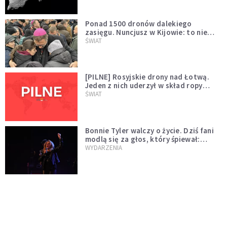
Ponad 1500 dronów dalekiego
zasięgu. Nuncjusz w Kijowie: to nie
wygląda na wolę zakończenia wojny
ŚWIAT
[PILNE] Rosyjskie drony nad Łotwą.
Jeden z nich uderzył w skład ropy
naftowej
ŚWIAT
Bonnie Tyler walczy o życie. Dziś fani
modlą się za głos, który śpiewał:
"Lord, help me"
WYDARZENIA