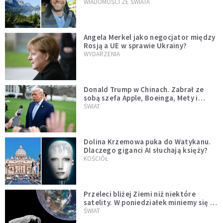
WIADOMOŚCI ZE ŚWIATA
Angela Merkel jako negocjator między
Rosją a UE w sprawie Ukrainy?
WYDARZENIA
Donald Trump w Chinach. Zabrał ze
sobą szefa Apple, Boeinga, Mety i
Muska
ŚWIAT
Dolina Krzemowa puka do Watykanu.
Dlaczego giganci AI słuchają księży?
KOŚCIÓŁ
Przeleci bliżej Ziemi niż niektóre
satelity. W poniedziałek miniemy się z
asteroidą, która poprzedzi znacznie
ŚWIAT
większego "gościa"