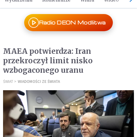
Radio DEON Modlitwa
MAEA potwierdza: Iran
przekroczył limit nisko
wzbogaconego uranu
ŚWIAT
WIADOMOŚCI ZE ŚWIATA