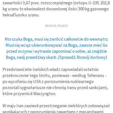
zawartości 3,67 proc. rozszczepialnego izotopu U-235. 202,8
kg uranu to ekwiwalent dozwolonej ilości 300 kg gazowego
heksafluorku uranu.
DEON.PL POLECA
Kto szuka Boga, musi się zwrócić całkowicie do wewnątrz.
Musi się wciąż ukierunkowywać na Boga, zawsze mieć Go
przed oczyma i wytrwale zapominać o sobie, aż znajdzie
Boga, swój prawdziwy skarb. (Sprawdź:
Rozwój duchowy
)
Przedstawiciele irańskich władz zapowiadali ostatnio
przekroczenie tego limitu, ponieważ - według Teheranu -
po wycofaniu się USA z porozumienia nuklearnego
pozostali sygnatariusze nie chronią Iranu przed sankcjami,
które przywrócił Waszyngton.
W maju Iran zawiesił przestrzeganie niektórych zobowiązań
wynikających z porozumienia zawartego z mocarstwami