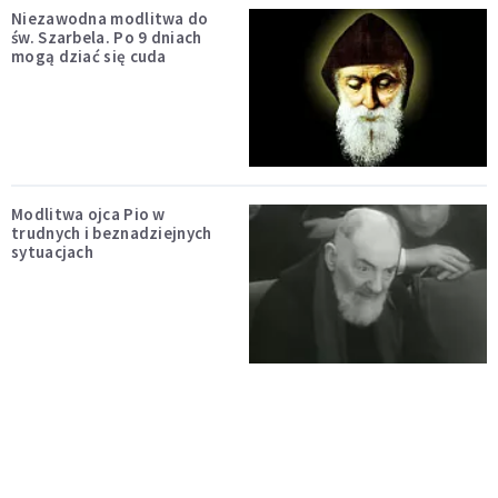
Niezawodna modlitwa do
św. Szarbela. Po 9 dniach
mogą dziać się cuda
Modlitwa ojca Pio w
trudnych i beznadziejnych
sytuacjach