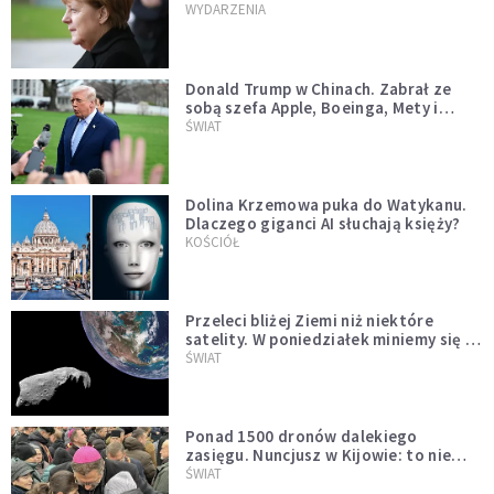
WYDARZENIA
Donald Trump w Chinach. Zabrał ze
sobą szefa Apple, Boeinga, Mety i
Muska
ŚWIAT
Dolina Krzemowa puka do Watykanu.
Dlaczego giganci AI słuchają księży?
KOŚCIÓŁ
Przeleci bliżej Ziemi niż niektóre
satelity. W poniedziałek miniemy się z
asteroidą, która poprzedzi znacznie
ŚWIAT
większego "gościa"
Ponad 1500 dronów dalekiego
zasięgu. Nuncjusz w Kijowie: to nie
wygląda na wolę zakończenia wojny
ŚWIAT