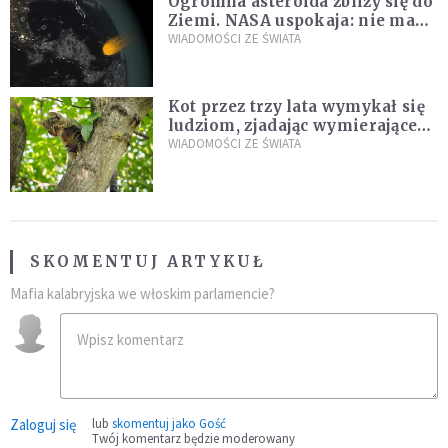
Ogromna asteroida zbliży się do
Ziemi. NASA uspokaja: nie ma
zagrożenia
WIADOMOŚCI ZE ŚWIATA
Kot przez trzy lata wymykał się
ludziom, zjadając wymierające
kaczki. W końcu popełnił
WIADOMOŚCI ZE ŚWIATA
fatalny błąd
SKOMENTUJ ARTYKUŁ
Mafia kalabryjska we włoskim parlamencie?
Zaloguj się
lub
skomentuj jako Gość
Twój komentarz będzie moderowany