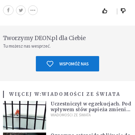
Tworzymy DEON.pl dla Ciebie
Tu możesz nas wesprzeć.
WSPOMÓŻ NAS
WIĘCEJ W:
WIADOMOŚCI ZE ŚWIATA
Uczestniczył w egzekucjach. Pod
wpływem słów papieża zmienił
zdanie
WIADOMOŚCI ZE ŚWIATA