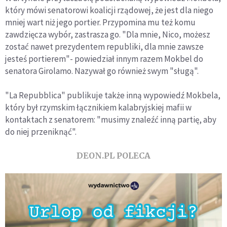
który mówi senatorowi koalicji rządowej, że jest dla niego
mniej wart niż jego portier. Przypomina mu też komu
zawdzięcza wybór, zastrasza go. "Dla mnie, Nico, możesz
zostać nawet prezydentem republiki, dla mnie zawsze
jesteś portierem"- powiedział innym razem Mokbel do
senatora Girolamo. Nazywał go również swym "sługą".
"La Repubblica" publikuje także inną wypowiedź Mokbela,
który był rzymskim łącznikiem kalabryjskiej mafii w
kontaktach z senatorem: "musimy znaleźć inną partię, aby
do niej przeniknąć".
DEON.PL POLECA