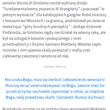
senator Nicola di Girolamo został wybrany dzięki
"fundamentalnemu poparciu N'dranghety" i pracował "w
pełnym wymiarze" dla kalabryjskich gangów. Robił interesy
z bossami we Włoszech i za granicą, podróżował po świecie
inwestując "góry brudnych pieniędzy" - dodaje dziennik.
Podkreśla, że Girolamo nigdy nie działał na własną rękę, ale
był na usługach bossów i powiązanego z nimi
przedsiębiorcy z Rzymu Gennaro Mokbela. Właśnie zapis
rozmów z nim ujawnia skalę powiązań z mafią oraz
całkowitej zależności senatora od niej.
DEON.PL POLECA
Kto szuka Boga, musi się zwrócić całkowicie do wewnątrz.
Musi się wciąż ukierunkowywać na Boga, zawsze mieć Go
przed oczyma i wytrwale zapominać o sobie, aż znajdzie
Boga, swój prawdziwy skarb. (Sprawdź:
Rozwój duchowy
)
W artykule przytacza się podsłuchaną wypowiedź Mokbela,