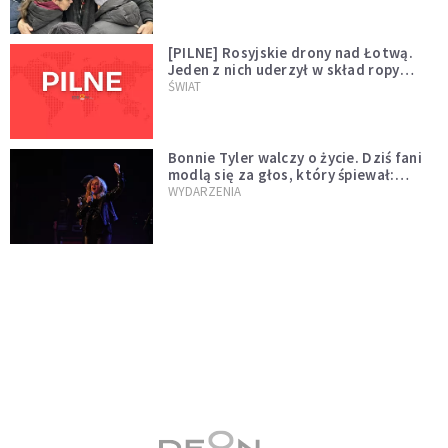
[PILNE] Rosyjskie drony nad Łotwą.
Jeden z nich uderzył w skład ropy
naftowej
ŚWIAT
Bonnie Tyler walczy o życie. Dziś fani
modlą się za głos, który śpiewał:
"Lord, help me"
WYDARZENIA