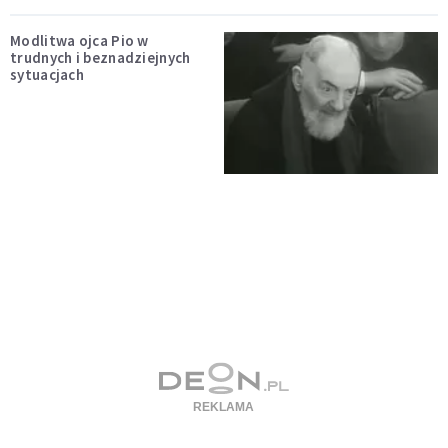
Modlitwa ojca Pio w
trudnych i beznadziejnych
sytuacjach