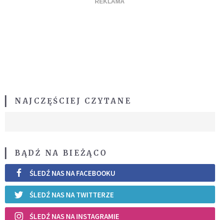
NAJCZĘŚCIEJ CZYTANE
BĄDŹ NA BIEŻĄCO
ŚLEDŹ NAS NA FACEBOOKU
ŚLEDŹ NAS NA TWITTERZE
ŚLEDŹ NAS NA INSTAGRAMIE