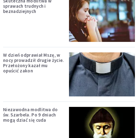
Skuteczna modlitwa w
sprawach trudnych i
beznadziejnych
W dzień odprawiał Mszę, w
nocy prowadził drugie życie.
Przełożony kazał mu
opuścić zakon
Niezawodna modlitwa do
św. Szarbela. Po 9 dniach
mogą dziać się cuda