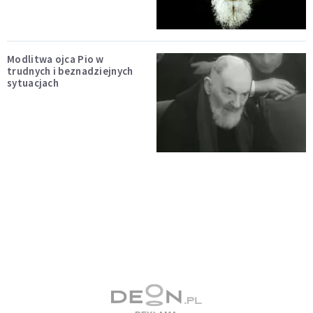
Modlitwa ojca Pio w
trudnych i beznadziejnych
sytuacjach