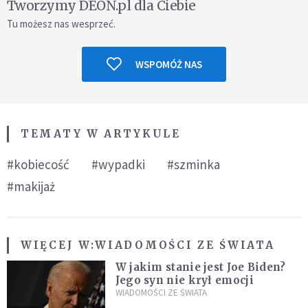
Tworzymy DEON.pl dla Ciebie
Tu możesz nas wesprzeć.
WSPOMÓŻ NAS
TEMATY W ARTYKULE
#kobiecość
#wypadki
#szminka
#makijaż
WIĘCEJ W:
WIADOMOŚCI ZE ŚWIATA
W jakim stanie jest Joe Biden?
Jego syn nie krył emocji
WIADOMOŚCI ZE ŚWIATA