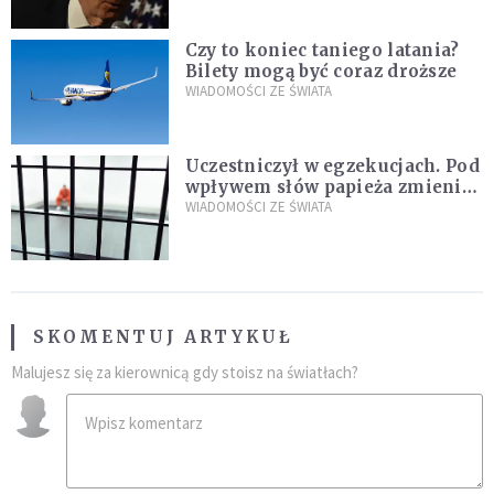
Czy to koniec taniego latania?
Bilety mogą być coraz droższe
WIADOMOŚCI ZE ŚWIATA
Uczestniczył w egzekucjach. Pod
wpływem słów papieża zmienił
zdanie
WIADOMOŚCI ZE ŚWIATA
SKOMENTUJ ARTYKUŁ
Malujesz się za kierownicą gdy stoisz na światłach?