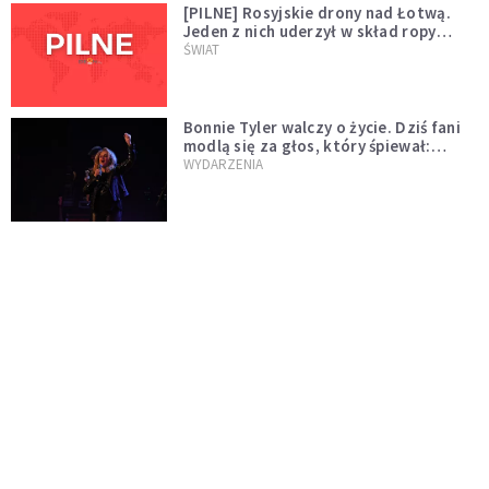
[PILNE] Rosyjskie drony nad Łotwą.
Jeden z nich uderzył w skład ropy
naftowej
ŚWIAT
Bonnie Tyler walczy o życie. Dziś fani
modlą się za głos, który śpiewał:
"Lord, help me"
WYDARZENIA