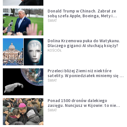
Donald Trump w Chinach. Zabrał ze
sobą szefa Apple, Boeinga, Mety i
Muska
ŚWIAT
Dolina Krzemowa puka do Watykanu.
Dlaczego giganci AI słuchają księży?
KOŚCIÓŁ
Przeleci bliżej Ziemi niż niektóre
satelity. W poniedziałek miniemy się z
asteroidą, która poprzedzi znacznie
ŚWIAT
większego "gościa"
Ponad 1500 dronów dalekiego
zasięgu. Nuncjusz w Kijowie: to nie
wygląda na wolę zakończenia wojny
ŚWIAT