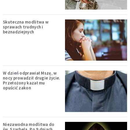
Skuteczna modlitwa w
sprawach trudnych i
beznadziejnych
W dzień odprawiał Mszę, w
nocy prowadził drugie życie.
Przełożony kazał mu
opuścić zakon
Niezawodna modlitwa do
św. Szarbela. Po 9 dniach