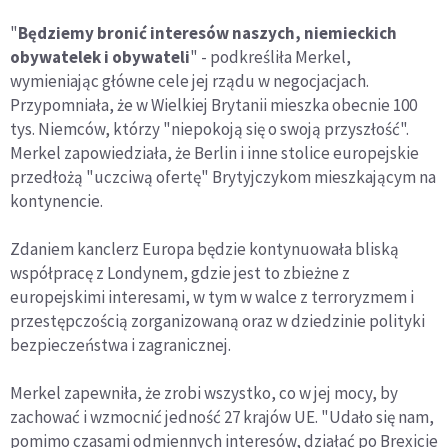
"
Będziemy bronić interesów naszych, niemieckich
obywatelek i obywateli
" - podkreśliła Merkel,
wymieniając główne cele jej rządu w negocjacjach.
Przypomniała, że w Wielkiej Brytanii mieszka obecnie 100
tys. Niemców, którzy "niepokoją się o swoją przyszłość".
Merkel zapowiedziała, że Berlin i inne stolice europejskie
przedłożą "uczciwą ofertę" Brytyjczykom mieszkającym na
kontynencie.
Zdaniem kanclerz Europa będzie kontynuowała bliską
współpracę z Londynem, gdzie jest to zbieżne z
europejskimi interesami, w tym w walce z terroryzmem i
przestępczością zorganizowaną oraz w dziedzinie polityki
bezpieczeństwa i zagranicznej.
Merkel zapewniła, że zrobi wszystko, co w jej mocy, by
zachować i wzmocnić jedność 27 krajów UE. "Udało się nam,
pomimo czasami odmiennych interesów, działać po Brexicie