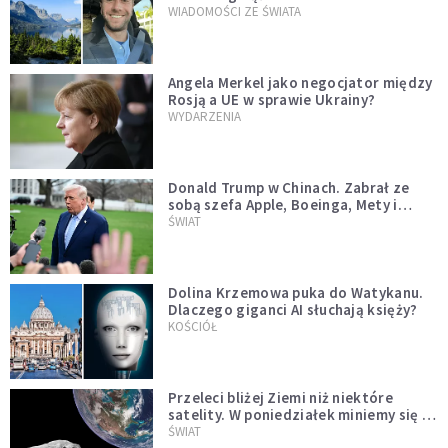
WIADOMOŚCI ZE ŚWIATA
Angela Merkel jako negocjator między
Rosją a UE w sprawie Ukrainy?
WYDARZENIA
Donald Trump w Chinach. Zabrał ze
sobą szefa Apple, Boeinga, Mety i
Muska
ŚWIAT
Dolina Krzemowa puka do Watykanu.
Dlaczego giganci AI słuchają księży?
KOŚCIÓŁ
Przeleci bliżej Ziemi niż niektóre
satelity. W poniedziałek miniemy się z
asteroidą, która poprzedzi znacznie
ŚWIAT