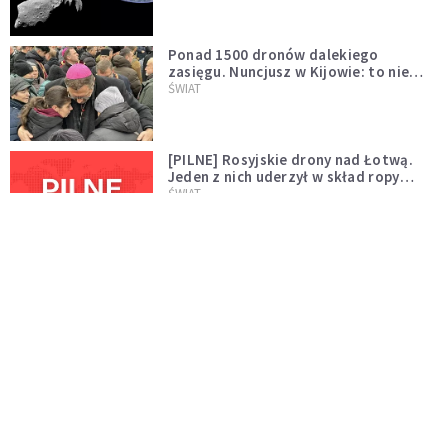
większego "gościa"
Ponad 1500 dronów dalekiego
zasięgu. Nuncjusz w Kijowie: to nie
wygląda na wolę zakończenia wojny
ŚWIAT
[PILNE] Rosyjskie drony nad Łotwą.
Jeden z nich uderzył w skład ropy
naftowej
ŚWIAT
Bonnie Tyler walczy o życie. Dziś fani
modlą się za głos, który śpiewał:
"Lord, help me"
WYDARZENIA