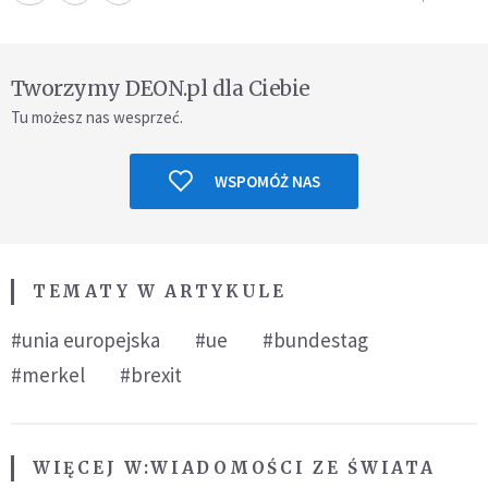
Tworzymy DEON.pl dla Ciebie
Tu możesz nas wesprzeć.
WSPOMÓŻ NAS
TEMATY W ARTYKULE
#unia europejska
#ue
#bundestag
#merkel
#brexit
WIĘCEJ W:
WIADOMOŚCI ZE ŚWIATA