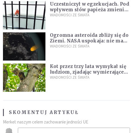
Uczestniczył w egzekucjach. Pod
wpływem słów papieża zmienił
zdanie
WIADOMOŚCI ZE ŚWIATA
Ogromna asteroida zbliży się do
Ziemi. NASA uspokaja: nie ma
zagrożenia
WIADOMOŚCI ZE ŚWIATA
Kot przez trzy lata wymykał się
ludziom, zjadając wymierające
kaczki. W końcu popełnił
WIADOMOŚCI ZE ŚWIATA
fatalny błąd
SKOMENTUJ ARTYKUŁ
Merkel: naszym celem zachowanie jedności UE