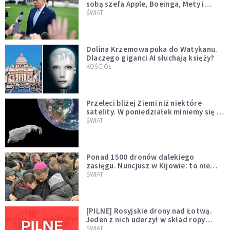
sobą szefa Apple, Boeinga, Mety i
Muska
ŚWIAT
Dolina Krzemowa puka do Watykanu.
Dlaczego giganci AI słuchają księży?
KOŚCIÓŁ
Przeleci bliżej Ziemi niż niektóre
satelity. W poniedziałek miniemy się z
asteroidą, która poprzedzi znacznie
ŚWIAT
większego "gościa"
Ponad 1500 dronów dalekiego
zasięgu. Nuncjusz w Kijowie: to nie
wygląda na wolę zakończenia wojny
ŚWIAT
[PILNE] Rosyjskie drony nad Łotwą.
Jeden z nich uderzył w skład ropy
naftowej
ŚWIAT