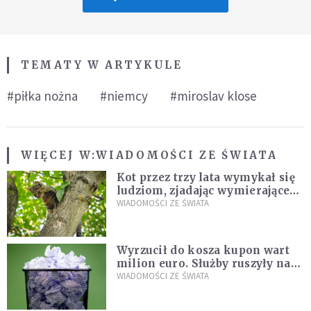
TEMATY W ARTYKULE
#piłka nożna
#niemcy
#miroslav klose
WIĘCEJ W:
WIADOMOŚCI ZE ŚWIATA
Kot przez trzy lata wymykał się
ludziom, zjadając wymierające
kaczki. W końcu popełnił
WIADOMOŚCI ZE ŚWIATA
fatalny błąd
Wyrzucił do kosza kupon wart
milion euro. Służby ruszyły na
poszukiwania
WIADOMOŚCI ZE ŚWIATA