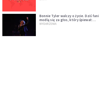
Bonnie Tyler walczy o życie. Dziś fani
modlą się za głos, który śpiewał:
"Lord, help me"
WYDARZENIA