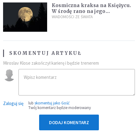
Kosmiczna kraksa na Księżycu.
W środę rano na jego
powierzchni dojdzie do
WIADOMOŚCI ZE ŚWIATA
niezwykłego zdarzenia
SKOMENTUJ ARTYKUŁ
Miroslav Klose zakończył karierę i będzie trenerem
Zaloguj się
lub
skomentuj jako Gość
Twój komentarz będzie moderowany
DODAJ KOMENTARZ