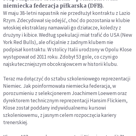
niemiecka federacja piłkarska (DFB).
W maju 38-letni napastnik nie przedłużył kontraktu z Lazio
Rzym. Zdecydował się odejść, choć do pozostania w klubie
włoskiej ekstraklasy namawiali go działacze, koledzy z
drużyny i kibice. Według spekulacji miał trafić do USA (New
York Red Bulls), ale oficjalnie z żadnym klubem nie
podpisał kontraktu. W stolicy Italii urodzony w Opolu Klose
występował od 2011 roku. Zdobył 53 gole, co czyni go
najskuteczniejszym obcokrajowcem w historii klubu.
Teraz ma dołączyć do sztabu szkoleniowego reprezentacji
Niemiec. Jak poinformowała niemiecka federacja, w
porozumieniu z selekcjonerem Joachimem Loewem oraz
dyrektorem technicznym reprezentacji Hansim Flickiem,
Klose został poddany indywidualnemu kursowi
szkoleniowemu, z jasnym celem rozpoczęcia kariery
trenerskiej.