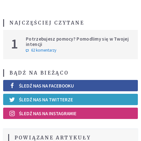
NAJCZĘŚCIEJ CZYTANE
1
Potrzebujesz pomocy? Pomodlimy się w Twojej
intencji
62 komentarzy
BĄDŹ NA BIEŻĄCO
ŚLEDŹ NAS NA FACEBOOKU
ŚLEDŹ NAS NA TWITTERZE
ŚLEDŹ NAS NA INSTAGRAMIE
POWIĄZANE ARTYKUŁY