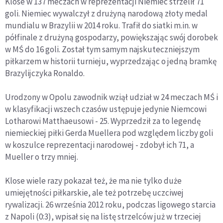
Klose w 137 meczach w reprezentacji Niemiec strzelił 71
goli. Niemiec wywalczył z drużyną narodową złoty medal
mundialu w Brazylii w 2014 roku. Trafił do siatki m.in. w
półfinale z drużyną gospodarzy, powiększając swój dorobek
w MŚ do 16 goli. Został tym samym najskuteczniejszym
piłkarzem w historii turnieju, wyprzedzając o jedną bramkę
Brazylijczyka Ronaldo.
Urodzony w Opolu zawodnik wziął udział w 24 meczach MŚ i
w klasyfikacji wszech czasów ustępuje jedynie Niemcowi
Lotharowi Matthaeusowi - 25. Wyprzedził za to legendę
niemieckiej piłki Gerda Muellera pod względem liczby goli
w koszulce reprezentacji narodowej - zdobył ich 71, a
Mueller o trzy mniej.
Klose wiele razy pokazał też, że ma nie tylko duże
umiejętności piłkarskie, ale też potrzebę uczciwej
rywalizacji. 26 września 2012 roku, podczas ligowego starcia
z Napoli (0:3), wpisał się na listę strzelców już w trzeciej