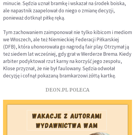
minucie. Sędzia uznał bramkę i wskazał na środek boiska,
ale napastnik zaapelował do niego o zmianę decyzji,
ponieważ dotknął piłkę ręką.
Tym zachowaniem zaimponował nie tylko kibicom i mediom
we Włoszech, ale też Niemieckiej Federacji Piłkarskiej
(DFB), która uhonorowała go nagrodą fair play. Otrzymał ją
też siedem lat wcześniej, gdy grał w Werderze Brema. Kiedy
arbiter podyktował rzut karny na korzyść jego zespołu,
Klose przyznał, że nie był faulowany. Sędzia odwołał
decyzję i cofnął pokazaną bramkarzowi żółtą kartkę.
DEON.PL POLECA