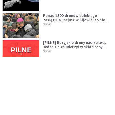
większego "gościa"
Ponad 1500 dronów dalekiego
zasięgu. Nuncjusz w Kijowie: to nie
wygląda na wolę zakończenia wojny
ŚWIAT
[PILNE] Rosyjskie drony nad Łotwą.
Jeden z nich uderzył w skład ropy
naftowej
ŚWIAT
Bonnie Tyler walczy o życie. Dziś fani
modlą się za głos, który śpiewał:
"Lord, help me"
WYDARZENIA