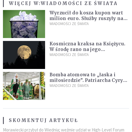
WIĘCEJ W:
WIADOMOŚCI ZE ŚWIATA
Wyrzucił do kosza kupon wart
milion euro. Służby ruszyły na
poszukiwania
WIADOMOŚCI ZE ŚWIATA
Kosmiczna kraksa na Księżycu.
W środę rano na jego
powierzchni dojdzie do
WIADOMOŚCI ZE ŚWIATA
niezwykłego zdarzenia
Bomba atomowa to „łaska i
miłosierdzie”. Patriarcha Cyryl
wychwala Putina
WIADOMOŚCI ZE ŚWIATA
SKOMENTUJ ARTYKUŁ
Morawiecki przybył do Wiednia; weźmie udział w High-Level Forum