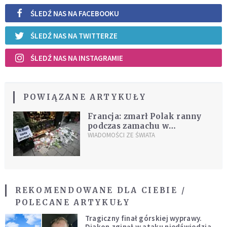
ŚLEDŹ NAS NA FACEBOOKU
ŚLEDŹ NAS NA TWITTERZE
ŚLEDŹ NAS NA INSTAGRAMIE
POWIĄZANE ARTYKUŁY
Francja: zmarł Polak ranny
podczas zamachu w
Strasburgu
WIADOMOŚCI ZE ŚWIATA
REKOMENDOWANE DLA CIEBIE /
POLECANE ARTYKUŁY
Tragiczny finał górskiej wyprawy.
Diakon zginął w ataku niedźwiedzia