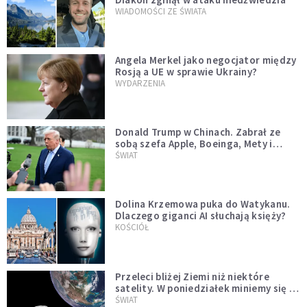
WIADOMOŚCI ZE ŚWIATA
Angela Merkel jako negocjator między
Rosją a UE w sprawie Ukrainy?
WYDARZENIA
Donald Trump w Chinach. Zabrał ze
sobą szefa Apple, Boeinga, Mety i
Muska
ŚWIAT
Dolina Krzemowa puka do Watykanu.
Dlaczego giganci AI słuchają księży?
KOŚCIÓŁ
Przeleci bliżej Ziemi niż niektóre
satelity. W poniedziałek miniemy się z
asteroidą, która poprzedzi znacznie
ŚWIAT