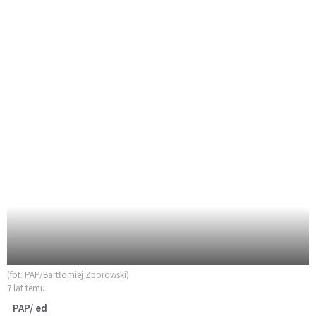
(fot. PAP/Bartłomiej Zborowski)
7 lat temu
PAP/ ed